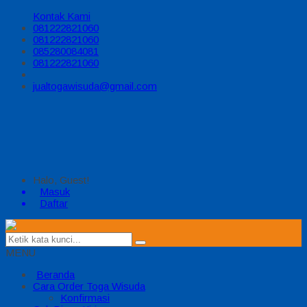
Kontak Kami
081222821060
081222821060
085280084081
081222821060
jualtogawisuda@gmail.com
Halo, Guest!
Masuk
Daftar
MENU
Beranda
Cara Order Toga Wisuda
Konfirmasi