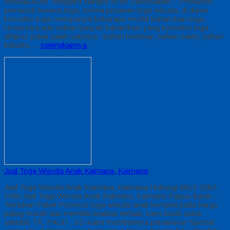
Wisuda Aceh Tenggara Nangro Aceh Darussalam – Produsen
pemasok busana toga. terima pesanan toga wisuda, di dunia
konveksi toga mempunyai beberapa model bahan kain toga.
Umumnya ada sekian banyak bahan/kain yang konveksi toga
alfairuz pakai salah satunya : bahan bestway, bahan saten, bahan
beludru,…
selengkapnya
Jual Toga Wisuda Anak Kaimana, Kaimana
Jual Toga Wisuda Anak Kaimana, Kaimana Hubungi 0812-2282-
1060 Jual Toga Wisuda Anak Kaimana, Kaimana Papua Barat –
Temukan Paket Promosi toga wisuda anak komplet pada harga
paling murah dan memiliki kualitas terbaik, kami kasih untuk
sekolah TK, PAUD , SD Kami memberinya penawaran Special