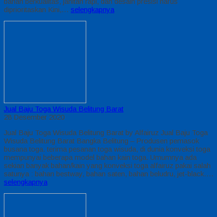
bahan berkualitas, jahitan rapi, dan desain presisi harus
diprioritaskan Kini,…
selengkapnya
Jual Baju Toga Wisuda Belitung Barat
28 Desember 2020
Jual Baju Toga Wisuda Belitung Barat by Alfairuz Jual Baju Toga
Wisuda Belitung Barat Bangka Belitung – Produsen pemasok
busana toga. terima pesanan toga wisuda, di dunia konveksi toga
mempunyai beberapa model bahan kain toga. Umumnya ada
sekian banyak bahan/kain yang konveksi toga alfairuz pakai salah
satunya : bahan bestway, bahan saten, bahan beludru, jet-black….
selengkapnya