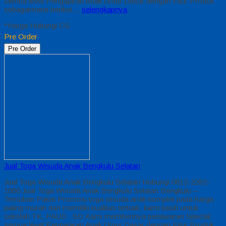
semua level Pengajaran Anak Umur Dasar dengan Fitur Produk
sebagaimana berikut…
selengkapnya
*Harga Hubungi CS
Pre Order
Pre Order
Jual Toga Wisuda Anak Bengkulu Selatan
Jual Toga Wisuda Anak Bengkulu Selatan Hubungi 0812-2282-
1060 Jual Toga Wisuda Anak Bengkulu Selatan Bengkulu –
Temukan Paket Promosi toga wisuda anak komplet pada harga
paling murah dan memiliki kualitas terbaik, kami kasih untuk
sekolah TK, PAUD , SD Kami memberinya penawaran Special
semua level Pengajaran Anak Umur Dasar dengan Fitur Produk