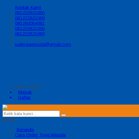
Kontak Kami
081222821060
081222821060
085280084081
081222821060
081222821060
jualtogawisuda@gmail.com
Halo, Guest!
Masuk
Daftar
MENU
Beranda
Cara Order Toga Wisuda