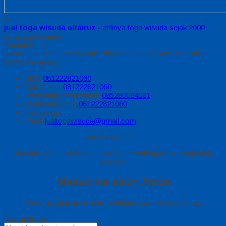
Sidebar
jual toga wisuda alfairuz
- ahlinya toga wisuda sejak 2000
toga wisuda juara
Kontak Kami
Apabila ada yang ditanyakan, silahkan hubungi kami melalui
kontak di bawah ini.
SMS
081222821060
Call Center
081222821060
Whatsapp
Pemesanan
085280084081
Whatsapp
Syifa
081222821060
Messenger
Email
jualtogawisuda@gmail.com
08.00 s/d 20.00
Jl Letda D Suprapto RT 3 RW 5 Gerendeng Kota Tangerang
Banten
Masuk ke akun Anda
Selamat datang kembali, silahkan login ke akun Anda.
Alamat Email