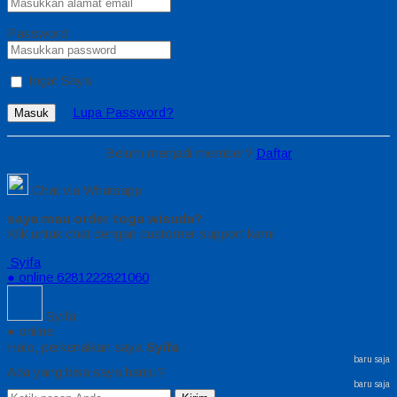
Password
Ingat Saya
Lupa Password?
Masuk
Belum menjadi member?
Daftar
Chat via Whatsapp
saya mau order toga wisuda?
Klik untuk chat dengan customer support kami
Syifa
● online
6281222821060
Syifa
● online
Halo, perkenalkan saya
Syifa
baru saja
Ada yang bisa saya bantu?
baru saja