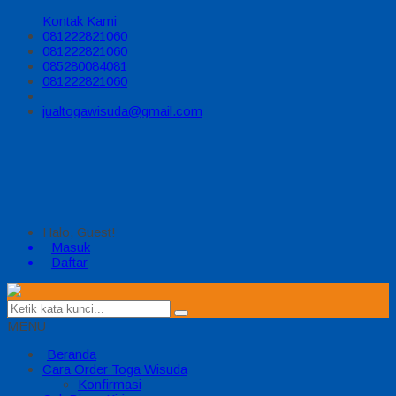
Kontak Kami
081222821060
081222821060
085280084081
081222821060
jualtogawisuda@gmail.com
Halo, Guest!
Masuk
Daftar
MENU
Beranda
Cara Order Toga Wisuda
Konfirmasi