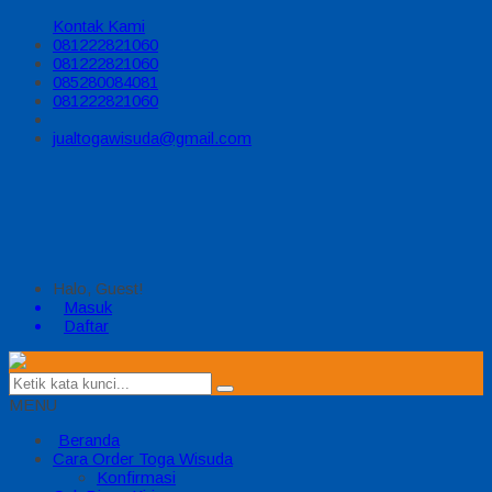
Kontak Kami
081222821060
081222821060
085280084081
081222821060
jualtogawisuda@gmail.com
Halo, Guest!
Masuk
Daftar
MENU
Beranda
Cara Order Toga Wisuda
Konfirmasi