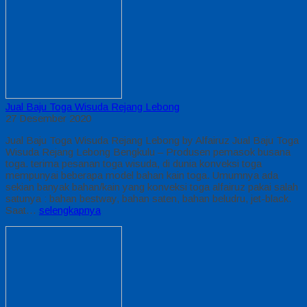
Jual Baju Toga Wisuda Rejang Lebong
27 Desember 2020
Jual Baju Toga Wisuda Rejang Lebong by Alfairuz Jual Baju Toga
Wisuda Rejang Lebong Bengkulu – Produsen pemasok busana
toga. terima pesanan toga wisuda, di dunia konveksi toga
mempunyai beberapa model bahan kain toga. Umumnya ada
sekian banyak bahan/kain yang konveksi toga alfairuz pakai salah
satunya : bahan bestway, bahan saten, bahan beludru, jet-black.
Saat…
selengkapnya