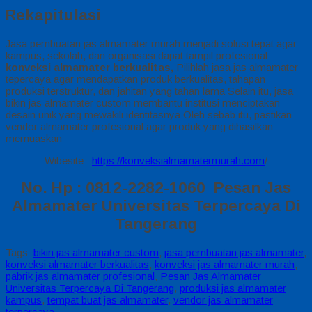
Rekapitulasi
Jasa pembuatan jas almamater murah menjadi solusi tepat agar
kampus, sekolah, dan organisasi dapat tampil profesional
konveksi almamater berkualitas,
Pilihlah jasa jas almamater
tepercaya agar mendapatkan produk berkualitas, tahapan
produksi terstruktur, dan jahitan yang tahan lama Selain itu, jasa
bikin jas almamater custom membantu institusi menciptakan
desain unik yang mewakili identitasnya Oleh sebab itu, pastikan
vendor almamater profesional agar produk yang dihasilkan
memuaskan
Wibesite :
https://konveksialmamatermurah.com
/
No. Hp : 0812-2282-1060 Pesan Jas
Almamater Universitas Terpercaya Di
Tangerang
Tags:
bikin jas almamater custom
,
jasa pembuatan jas almamater
,
konveksi almamater berkualitas
,
konveksi jas almamater murah
,
pabrik jas almamater profesional
,
Pesan Jas Almamater
Universitas Terpercaya Di Tangerang
,
produksi jas almamater
kampus
,
tempat buat jas almamater
,
vendor jas almamater
terpercaya