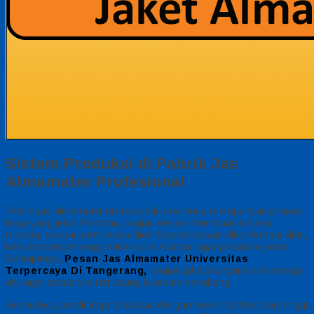
Sistem Produksi di Pabrik Jas
Almamater Profesional
Pabrik jas almamater profesional umumnya mempunyai tahapan
kerja yang jelas Pertama, bagian desain membuat ilustrasi
mockup sesuai permintaan klien Setelah desain dikonfirmasi klien,
kain dipotong menggunakan pola standar agar presisi terjamin
Selanjutnya,
Pesan Jas Almamater Universitas
bagian jahit ditangani oleh tenaga
Terpercaya Di Tangerang,
ahli agar setiap sisi terhubung kuat dan seimbang
Berikutnya, bordir logo dilakukan dengan mesin berteknologi tinggi