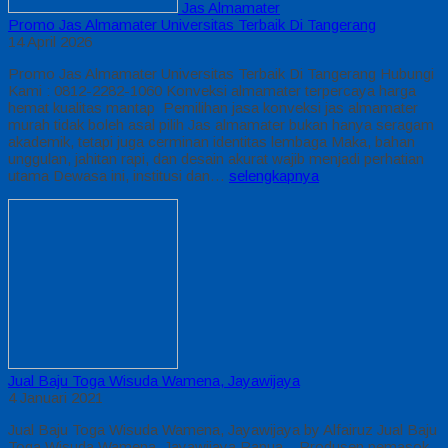
Jas Almamater
Promo Jas Almamater Universitas Terbaik Di Tangerang
14 April 2026
Promo Jas Almamater Universitas Terbaik Di Tangerang Hubungi
Kami : 0812-2282-1060 Konveksi almamater terpercaya harga
hemat kualitas mantap Pemilihan jasa konveksi jas almamater
murah tidak boleh asal pilih Jas almamater bukan hanya seragam
akademik, tetapi juga cerminan identitas lembaga Maka, bahan
unggulan, jahitan rapi, dan desain akurat wajib menjadi perhatian
utama Dewasa ini, institusi dan…
selengkapnya
Jual Baju Toga Wisuda Wamena, Jayawijaya
4 Januari 2021
Jual Baju Toga Wisuda Wamena, Jayawijaya by Alfairuz Jual Baju
Toga Wisuda Wamena, Jayawijaya Papua – Produsen pemasok