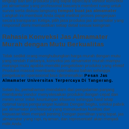
lengkap dan tim produksi yang dapat dipercaya Vendor konveksi
jas almamater yang profesional biasanya memberi ruang untuk
survei serta diskusi langsung
tempat buat jas almamater
Langkah ini membuat Anda dapat melihat proses pengerjaan
secara transparan Ketiga, pilih jasa produksi jas almamater yang
responsif demi memastikan setiap detail sesuai keinginan
Rahasia Konveksi Jas Almamater
Murah dengan Mutu Berkualitas
Tidak sedikit orang menghubungkan harga murah dengan mutu
yang rendah Faktanya, konveksi jas almamater murah mampu
menjaga mutu apabila memiliki pengelolaan produksi yang efektif
Produksi massal membantu optimalisasi bahan sehingga
pengeluaran operasional bisa diminimalkan
Pesan Jas
Almamater Universitas Terpercaya Di Tangerang.
Selain itu, pemahaman mendalam dari pengalaman panjang
membantu vendor menyelesaikan produksi dengan cepat dan
minim error Inilah keuntungan efisiensi sehingga hasil tetap
optimal tanpa pengurangan kualitas Dengan begitu, seleksi pabrik
jas almamater profesional yang menekankan kualitas dan
kepuasan klien menjadi penting Dengan pemilihan yang tepat, jas
almamater yang rapi, nyaman, dan representatif akan menjadi
milik Anda