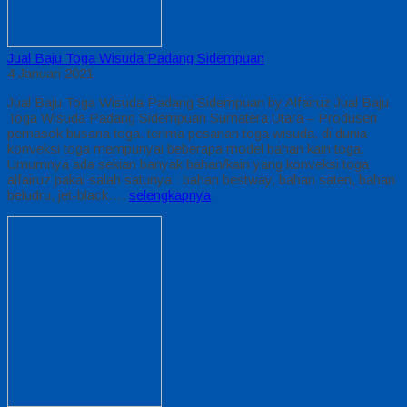
Jual Baju Toga Wisuda Padang Sidempuan
4 Januari 2021
Jual Baju Toga Wisuda Padang Sidempuan by Alfairuz Jual Baju
Toga Wisuda Padang Sidempuan Sumatera Utara – Produsen
pemasok busana toga. terima pesanan toga wisuda, di dunia
konveksi toga mempunyai beberapa model bahan kain toga.
Umumnya ada sekian banyak bahan/kain yang konveksi toga
alfairuz pakai salah satunya : bahan bestway, bahan saten, bahan
beludru, jet-black….
selengkapnya