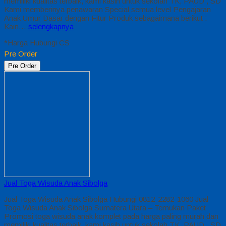
memiliki kualitas terbaik, kami kasih untuk sekolah TK, PAUD , SD
Kami memberinya penawaran Special semua level Pengajaran
Anak Umur Dasar dengan Fitur Produk sebagaimana berikut :
Kain…
selengkapnya
*Harga Hubungi CS
Pre Order
Pre Order
Jual Toga Wisuda Anak Sibolga
Jual Toga Wisuda Anak Sibolga Hubungi 0812-2282-1060 Jual
Toga Wisuda Anak Sibolga Sumatera Utara – Temukan Paket
Promosi toga wisuda anak komplet pada harga paling murah dan
memiliki kualitas terbaik, kami kasih untuk sekolah TK, PAUD , SD