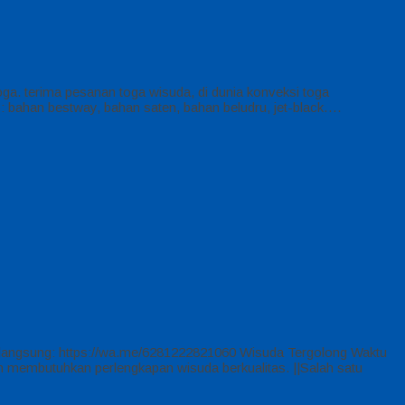
a. terima pesanan toga wisuda, di dunia konveksi toga
 bahan bestway, bahan saten, bahan beludru, jet-black….
 langsung: https://wa.me/6281222821060 Wisuda Tergolong Waktu
kan membutuhkan perlengkapan wisuda berkualitas. ||Salah satu