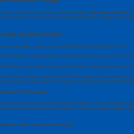
Berkualitas Tinggi
rusaha memberikan produk berkualitas tinggi.
Baju toga wisuda
yang
g penuh makna. Kami memahami betapa pentingnya setiap detail da
isuda Sarjana Kami
ya berkualitas, tetapi juga memiliki beberapa keunggulan utama:
memiliki desain yang elegan dan sesuai dengan standar resmi, mem
kualitas yang tidak hanya nyaman dipakai, tetapi juga awet dan t
p memberikan harga yang kompetitif dan terjangkau untuk setiap per
iman pesanan tepat waktu, sehingga persiapan wisuda berjalan deng
ti dan Profesional
n perhatian khusus terhadap detail dan kualitas. Kami memahami ba
bahwa setiap perlengkapan yang dipesan, mulai dari
toga wisuda
,
to
lengkap baju toga wisuda sarjana