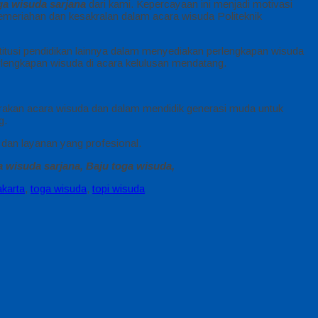
ga wisuda sarjana
dari kami. Kepercayaan ini menjadi motivasi
meriahan dan kesakralan dalam acara wisuda Politeknik
nstitusi pendidikan lainnya dalam menyediakan perlengkapan wisuda
erlengkapan wisuda di acara kelulusan mendatang.
rakan acara wisuda dan dalam mendidik generasi muda untuk
g.
dan layanan yang profesional.
a wisuda sarjana, Baju toga wisuda,
akarta
,
toga wisuda
,
topi wisuda