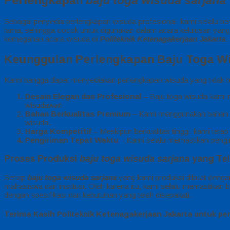
Perlengkapan
baju toga wisuda sarjana
Sebagai penyedia perlengkapan wisuda profesional, kami selalu be
lama, sehingga cocok untuk digunakan dalam acara kelulusan yan
kemegahan acara wisuda di
Politeknik Ketenagakerjaan Jakarta
.
Keunggulan Perlengkapan Baju Toga W
Kami bangga dapat menyediakan perlengkapan wisuda yang tidak han
Desain Elegan dan Profesional
– Baju toga wisuda kami 
wisudawan.
Bahan Berkualitas Premium
– Kami menggunakan bahan ber
wisuda.
Harga Kompetitif
– Meskipun berkualitas tinggi, kami teta
Pengiriman Tepat Waktu
– Kami selalu memastikan pengir
Proses Produksi
baju toga wisuda sarjana
yang Teli
Setiap
baju toga wisuda sarjana
yang kami produksi dibuat denga
mahasiswa dan institusi. Oleh karena itu, kami selalu memastikan 
dengan spesifikasi dan kebutuhan yang telah disepakati.
Terima Kasih Politeknik Ke
tenagakerjaan Jakarta untuk per