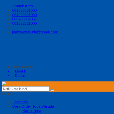
Kontak Kami
081222821060
081222821060
085280084081
081222821060
jualtogawisuda@gmail.com
Halo, Guest!
Masuk
Daftar
MENU
Beranda
Cara Order Toga Wisuda
Konfirmasi