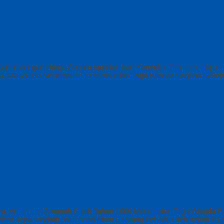
rjamin dengan Harga Secara spontan dari Konveksi Tim kami siap me
21060 Menetapkan sasaran Bikin Toga Wisuda Sarjana Sekolah Tin
aya, Aman dan Amanah Sejak Tahun 1999 Manufaktur Toga Wisuda 
tor Jejak langkah Jalur pendidikan Seorang individu Oleh sebab it