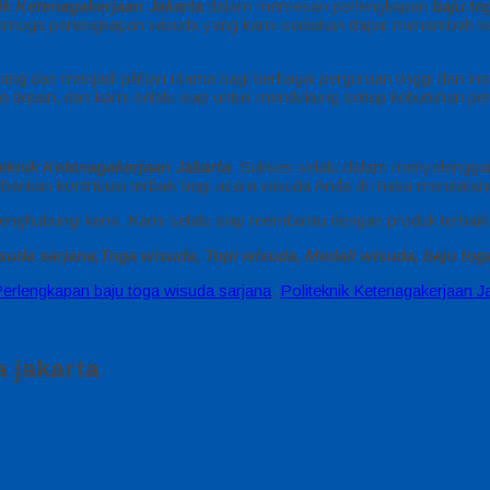
ik Ketenagakerjaan Jakarta
dalam memesan perlengkapan
baju to
 Semoga perlengkapan wisuda yang kami sediakan dapat menambah ke
bang dan menjadi pilihan utama bagi berbagai perguruan tinggi dan i
 masa depan, dan kami selalu siap untuk mendukung setiap kebutuhan p
teknik Ketenagakerjaan Jakarta
. Sukses selalu dalam menyelengga
erikan kontribusi terbaik bagi acara wisuda Anda di masa mendatan
menghubungi kami. Kami selalu siap membantu dengan produk terbaik 
suda sarjana,Toga wisuda, Topi wisuda, Medali wisuda, baju tog
erlengkapan baju toga wisuda sarjana
,
Politeknik Ketenagakerjaan J
 jakarta