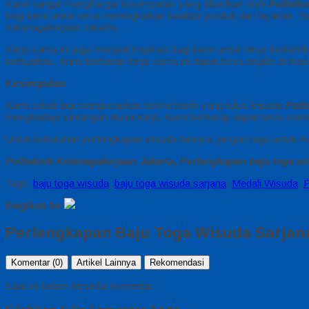
Kami sangat menghargai kesempatan yang diberikan oleh
Politekn
bagi kami untuk terus meningkatkan kualitas produk dan layanan.
Ketenagakerjaan Jakarta.
Kerja sama ini juga menjadi inspirasi bagi kami untuk terus berkem
berkualitas. Kami berharap kerja sama ini dapat terus terjalin di
Kesimpulan
Kami sekali lagi mengucapkan terima kasih yang tulus kepada
Poli
menghadapi tantangan dunia kerja. Kami berharap dapat terus memb
Untuk kebutuhan perlengkapan wisuda lainnya, jangan ragu untuk 
Politeknik Ketenagakerjaan Jakarta, Perlengkapan baju toga wi
Tags:
baju toga wisuda
,
baju toga wisuda sarjana
,
Medali Wisuda
,
P
Bagikan ke
Perlengkapan Baju Toga Wisuda Sarjana
Komentar (0)
Artikel Lainnya
Rekomendasi
Saat ini belum tersedia komentar.