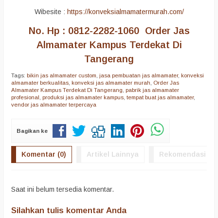
Wibesite :
https://konveksialmamatermurah.com/
No. Hp : 0812-2282-1060 Order Jas
Almamater Kampus Terdekat Di
Tangerang
Tags:
bikin jas almamater custom
,
jasa pembuatan jas almamater
,
konveksi
almamater berkualitas
,
konveksi jas almamater murah
,
Order Jas
Almamater Kampus Terdekat Di Tangerang
,
pabrik jas almamater
profesional
,
produksi jas almamater kampus
,
tempat buat jas almamater
,
vendor jas almamater terpercaya
Bagikan ke
Komentar (0)
Artikel Lainnya
Rekomendasi
Saat ini belum tersedia komentar.
Silahkan tulis komentar Anda