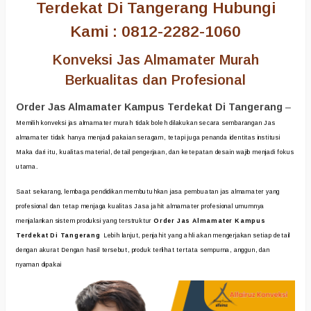
Terdekat Di Tangerang Hubungi
Kami : 0812-2282-1060
Konveksi Jas Almamater Murah
Berkualitas dan Profesional
Order Jas Almamater Kampus Terdekat Di Tangerang
–
Memilih konveksi jas almamater murah tidak boleh dilakukan secara sembarangan Jas
almamater tidak hanya menjadi pakaian seragam, tetapi juga penanda identitas institusi
Maka dari itu, kualitas material, detail pengerjaan, dan ketepatan desain wajib menjadi fokus
utama.
Saat sekarang, lembaga pendidikan membutuhkan jasa pembuatan jas almamater yang
profesional dan tetap menjaga kualitas Jasa jahit almamater profesional umumnya
menjalankan sistem produksi yang terstruktur
Order Jas Almamater Kampus
Terdekat Di Tangerang
Lebih lanjut, penjahit yang ahli akan mengerjakan setiap detail
dengan akurat Dengan hasil tersebut, produk terlihat tertata sempurna, anggun, dan
nyaman dipakai