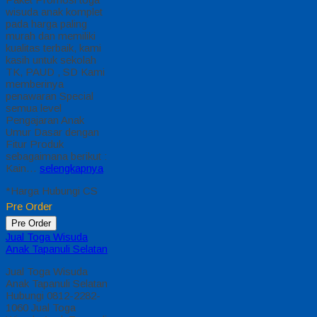
wisuda anak komplet
pada harga paling
murah dan memiliki
kualitas terbaik, kami
kasih untuk sekolah
TK, PAUD , SD Kami
memberinya
penawaran Special
semua level
Pengajaran Anak
Umur Dasar dengan
Fitur Produk
sebagaimana berikut :
Kain…
selengkapnya
*Harga Hubungi CS
Pre Order
Pre Order
Jual Toga Wisuda
Anak Tapanuli Selatan
Jual Toga Wisuda
Anak Tapanuli Selatan
Hubungi 0812-2282-
1060 Jual Toga