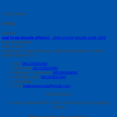
Tutup Sidebar
Gallery
Sidebar
jual toga wisuda alfairuz
- ahlinya toga wisuda sejak 2000
toga wisuda juara
Kontak Kami
Apabila ada yang ditanyakan, silahkan hubungi kami melalui
kontak di bawah ini.
SMS
081222821060
Call Center
081222821060
Whatsapp
Pemesanan
085280084081
Whatsapp
Syifa
081222821060
Messenger
Email
jualtogawisuda@gmail.com
08.00 s/d 20.00
Jl Letda D Suprapto RT 3 RW 5 Gerendeng Kota Tangerang
Banten