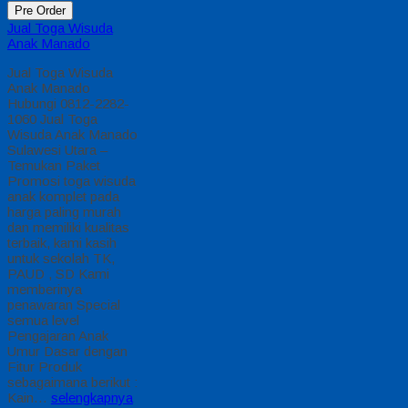
Pre Order
Jual Toga Wisuda
Anak Manado
Jual Toga Wisuda
Anak Manado
Hubungi 0812-2282-
1060 Jual Toga
Wisuda Anak Manado
Sulawesi Utara –
Temukan Paket
Promosi toga wisuda
anak komplet pada
harga paling murah
dan memiliki kualitas
terbaik, kami kasih
untuk sekolah TK,
PAUD , SD Kami
memberinya
penawaran Special
semua level
Pengajaran Anak
Umur Dasar dengan
Fitur Produk
sebagaimana berikut :
Kain…
selengkapnya