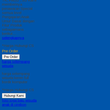
TK, PAUD , SD Kami
memberinya
penawaran Special
semua level
Pengajaran Anak
Umur Dasar dengan
Fitur Produk
sebagaimana
berikut…
selengkapnya
*Harga Hubungi CS
Pre Order
Pre Order
harga selempang
wisuda
harga selempang
wisuda keren full
bordir komputer
*Harga Hubungi CS
Hubungi Kami
foto toga baju wisuda
anak di cirebon