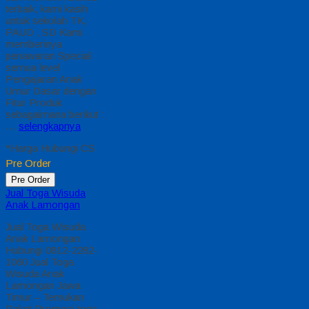
terbaik, kami kasih
untuk sekolah TK,
PAUD , SD Kami
memberinya
penawaran Special
semua level
Pengajaran Anak
Umur Dasar dengan
Fitur Produk
sebagaimana berikut :
…
selengkapnya
*Harga Hubungi CS
Pre Order
Pre Order
Jual Toga Wisuda
Anak Lamongan
Jual Toga Wisuda
Anak Lamongan
Hubungi 0812-2282-
1060 Jual Toga
Wisuda Anak
Lamongan Jawa
Timur – Temukan
Paket Promosi toga