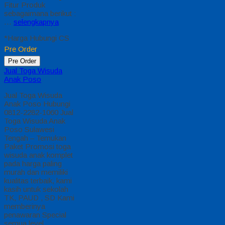
Fitur Produk
sebagaimana berikut :
…
selengkapnya
*Harga Hubungi CS
Pre Order
Pre Order
Jual Toga Wisuda
Anak Poso
Jual Toga Wisuda
Anak Poso Hubungi
0812-2282-1060 Jual
Toga Wisuda Anak
Poso Sulawesi
Tengah – Temukan
Paket Promosi toga
wisuda anak komplet
pada harga paling
murah dan memiliki
kualitas terbaik, kami
kasih untuk sekolah
TK, PAUD , SD Kami
memberinya
penawaran Special
semua level