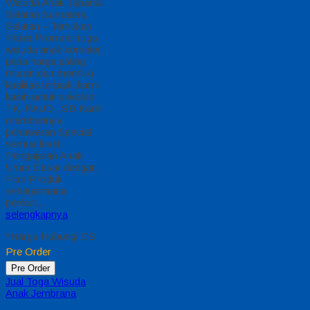
Wisuda Anak Tapanuli
Selatan Sumatera
Selatan – Temukan
Paket Promosi toga
wisuda anak komplet
pada harga paling
murah dan memiliki
kualitas terbaik, kami
kasih untuk sekolah
TK, PAUD , SD Kami
memberinya
penawaran Special
semua level
Pengajaran Anak
Umur Dasar dengan
Fitur Produk
sebagaimana
berikut…
selengkapnya
*Harga Hubungi CS
Pre Order
Pre Order
Jual Toga Wisuda
Anak Jembrana