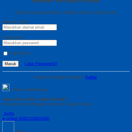
Masuk ke akun Anda
Selamat datang kembali, silahkan login ke akun Anda.
Alamat Email
Password
Ingat Saya
Lupa Password?
Masuk
Belum menjadi member?
Daftar
Chat via Whatsapp
saya mau order toga wisuda?
Klik untuk chat dengan customer support kami
Syifa
● online
6281222821060
Syifa