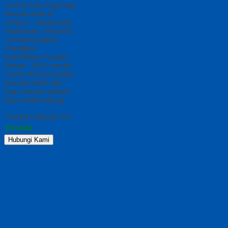
contoh foto toga baju
wisuda anak di
cirebon ; Harjamukti,
Kejaksaan, Kesambi,
Lemahwungkuk,
Pekalipan
Spesifikasi Produk :
Bahan : BSY merek
Carrini the best paket
wisuda terdiri dari :
Baju wisuda slebber
topi medali tabung
*Harga Hubungi CS
Tersedia
Hubungi Kami