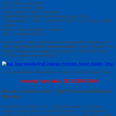
Kain Sleber : kain Saten
Kain Topi wisuda : Saten
Kalung Medali : Bahan Indosaten
Medali Wisuda : Bahan dari Alumunium, print, resin
Tabung wisuda : Bahan Fundamen Paralon PVC di Lapisi Bludru
Kabulon
Desain : Sesuai Request Costumer
Size : Standart ( S,M,L,XL)
Untuk Bahan DI luar Saten bisa di Komunikasikan dengan kami
Jual Toga Wisuda Anak Dataran Hunimoa
, Seram Bagian Timur
Maluku anda untuk mendapati harga yang beradu tetapi masih
memiliki kualitas dan terkomplet.
Jual Toga Wisuda Anak Dataran Hunimoa, Seram Bagian Timur
Hubungi Kami WA : 0812-2282-1060
Macam Bahan busana Toga Wisuda anak Dataran
Hunimoa
Bahan Kain Satin ialah kain yang dicetak lewat proses tenun
dengan menggunakan Model serat filament, ciri-ciri fundamen
bahan ini pada bagian permukaan berkilau,licin dan halus,Lembut,