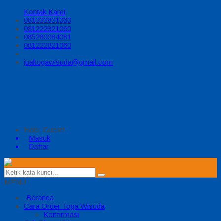
Kontak Kami
081222821060
081222821060
085280084081
081222821060
jualtogawisuda@gmail.com
Halo, Guest!
Masuk
Daftar
MENU
Beranda
Cara Order Toga Wisuda
Konfirmasi