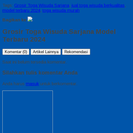
Tags:
Grosir Toga Wisuda Sarjana
,
jual toga wisuda berkualitas
,
model terbaru 2024
,
toga wisuda murah
Bagikan ke
Grosir Toga Wisuda Sarjana Model
Terbaru 2024
Komentar (0)
Artikel Lainnya
Rekomendasi
Saat ini belum tersedia komentar.
Silahkan tulis komentar Anda
Anda harus
masuk
untuk berkomentar.