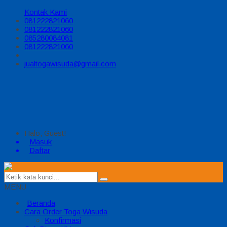
Kontak Kami
081222821060
081222821060
085280084081
081222821060
jualtogawisuda@gmail.com
Halo, Guest!
Masuk
Daftar
MENU
Beranda
Cara Order Toga Wisuda
Konfirmasi