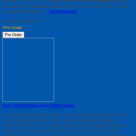
sekolah TK, PAUD , SD Kami memberinya penawaran Special
semua level Pengajaran Anak Umur Dasar dengan Fitur Produk
sebagaimana berikut…
selengkapnya
*Harga Hubungi CS
Pre Order
Pre Order
Jual Toga Wisuda Anak Barito Kuala
Jual Toga Wisuda Anak Barito Kuala Hubungi 0812-2282-1060
Jual Toga Wisuda Anak Barito Kuala Kalimantan Selatan –
Temukan Paket Promosi toga wisuda anak komplet pada harga
paling murah dan memiliki kualitas terbaik, kami kasih untuk
sekolah TK, PAUD , SD Kami memberinya penawaran Special