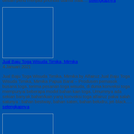
desain perlu menjadi prioritas utama Saat…
selengkapnya
Jual Baju Toga Wisuda Timika, Mimika
4 Januari 2021
Jual Baju Toga Wisuda Timika, Mimika by Alfairuz Jual Baju Toga
Wisuda Timika, Mimika Papua Barat – Produsen pemasok
busana toga. terima pesanan toga wisuda, di dunia konveksi toga
mempunyai beberapa model bahan kain toga. Umumnya ada
sekian banyak bahan/kain yang konveksi toga alfairuz pakai salah
satunya : bahan bestway, bahan saten, bahan beludru, jet-black….
selengkapnya