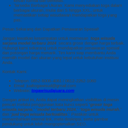
kesan formal dan berkelas.
Tersedia Berbagai Ukuran: Kami menyediakan toga dalam
berbagai ukuran, mulai dari S hingga XXL, untuk
memastikan setiap wisudawan mendapatkan toga yang
pas.
Pesan Sekarang dan Dapatkan Penawaran Spesial!
Jangan lewatkan kesempatan untuk memesan
toga wisuda
sarjana model terbaru 2024
secara grosir dengan harga terbaik.
Hubungi kami sekarang untuk mendapatkan penawaran spesial
dan potongan harga menarik. Tim kami siap membantu Anda
memilih model dan ukuran yang tepat untuk kebutuhan institusi
Anda.
Kontak Kami:
Telepon: 0852-8008-4081 / 0812-2282-1060
Email: jualtogawisud@gmail.com
Website
:
togawisudajuara.com
Dengan artikel ini, Anda dapat meningkatkan visibilitas di mesin
pencari melalui penggunaan kata kunci seperti “
grosir toga
wisuda sarjana
,” “
model terbaru 2024
,” “
toga wisuda murah
,”
dan “
jual toga wisuda berkualitas
.” Pastikan untuk
menambahkan internal link, meta deskripsi, serta gambar
pendukung untuk lebih mengoptimalkan SEO.