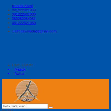
Kontak Kami
081222821060
081222821060
085280084081
081222821060
jualtogawisuda@gmail.com
Halo, Guest!
Masuk
Daftar
MENU