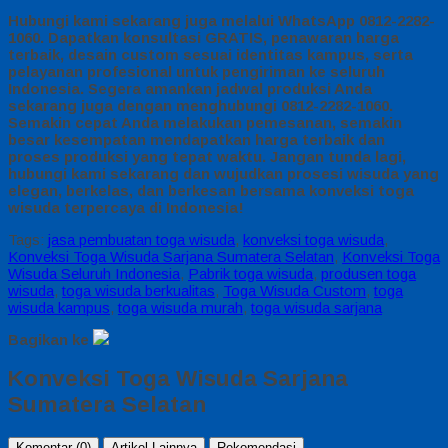
Hubungi kami sekarang juga melalui WhatsApp 0812-2282-
1060. Dapatkan konsultasi GRATIS, penawaran harga
terbaik, desain custom sesuai identitas kampus, serta
pelayanan profesional untuk pengiriman ke seluruh
Indonesia. Segera amankan jadwal produksi Anda
sekarang juga dengan menghubungi 0812-2282-1060.
Semakin cepat Anda melakukan pemesanan, semakin
besar kesempatan mendapatkan harga terbaik dan
proses produksi yang tepat waktu. Jangan tunda lagi,
hubungi kami sekarang dan wujudkan prosesi wisuda yang
elegan, berkelas, dan berkesan bersama konveksi toga
wisuda terpercaya di Indonesia!
Tags:
jasa pembuatan toga wisuda
,
konveksi toga wisuda
,
Konveksi Toga Wisuda Sarjana Sumatera Selatan
,
Konveksi Toga
Wisuda Seluruh Indonesia
,
Pabrik toga wisuda
,
produsen toga
wisuda
,
toga wisuda berkualitas
,
Toga Wisuda Custom
,
toga
wisuda kampus
,
toga wisuda murah
,
toga wisuda sarjana
Bagikan ke
Konveksi Toga Wisuda Sarjana
Sumatera Selatan
Komentar (0)
Artikel Lainnya
Rekomendasi