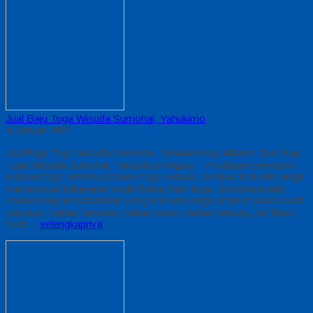
Jual Baju Toga Wisuda Sumohai, Yahukimo
4 Januari 2021
Jual Baju Toga Wisuda Sumohai, Yahukimo by Alfairuz Jual Baju
Toga Wisuda Sumohai, Yahukimo Papua – Produsen pemasok
busana toga. terima pesanan toga wisuda, di dunia konveksi toga
mempunyai beberapa model bahan kain toga. Umumnya ada
sekian banyak bahan/kain yang konveksi toga alfairuz pakai salah
satunya : bahan bestway, bahan saten, bahan beludru, jet-black.
Saat…
selengkapnya