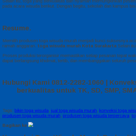
Selain itu, toga yang berkualitas dan nyaman memungkinkan pesert
pada acara wisuda berikut. Dengan begitu, sekolah dan kampus bis
Resume.
Memilih produsen toga wisuda murah menjadi kunci suksesnya aca
ramah anggaran.
toga wisuda murah Kota Surakarta
Selain it
Proses produksi terorganisir memastikan setiap pesanan tepat wakt
dapat berlangsung khidmat, tertib, dan membanggakan seluruh pese
Hubungi Kami 0812-2282-1060 | Konveks
berkualitas untuk TK, SD, SMP, SMA
Tags:
bikin toga wisuda
,
jual toga wisuda murah
,
konveksi toga wis
produsen toga wisuda murah
,
produsen toga wisuda terpercaya
,
to
Bagikan ke