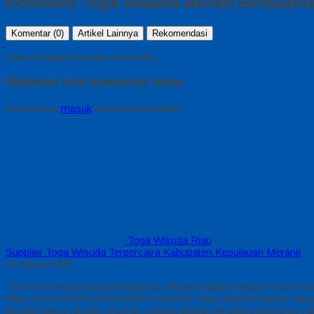
Konveksi Toga Wisuda Murah Berkualit
Komentar (0)
Artikel Lainnya
Rekomendasi
Saat ini belum tersedia komentar.
Silahkan tulis komentar Anda
Anda harus
masuk
untuk berkomentar.
Toga Wisuda Riau
Supplier Toga Wisuda Terpercaya Kabupaten Kepulauan Meranti
27 Maret 2026
Busana wisuda harga terjangkau dengan kualitas elegan untuk mom
https://wa.me/6281222821060 Produsen Toga Wisuda Murah Kabupat
dengan biaya rendah. Momen wisuda adalah peristiwa istimewa yan