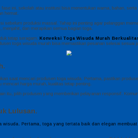
i fase ini, sekolah atau institusi bisa menentukan warna, bahan, se
an hemat.
 sebelum produksi massal. Tahap ini penting agar pelanggan memast
, menjahit, dan merapikan semua bagian toga.
oduk tetap seragam.
Konveksi Toga Wisuda Murah Berkualitas
odusen toga wisuda murah bisa memastikan pesanan selesai sesuai j
h.
tikan saat mencari produsen toga wisuda. Pertama, pastikan produs
mencari harga murah, kualitas tetap penting.
elain itu, pilih produsen yang memberikan pelayanan responsif. Ko
uk Lulusan.
wisuda. Pertama, toga yang tertata baik dan elegan membuat pe