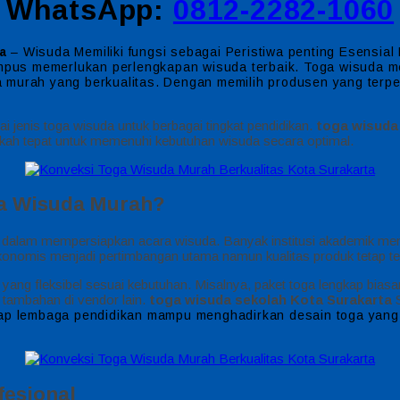
WhatsApp:
0812-2282-1060
a
– Wisuda Memiliki fungsi sebagai Peristiwa penting Esensial
ampus memerlukan perlengkapan wisuda terbaik. Toga wisuda me
murah yang berkualitas. Dengan memilih produsen yang terperc
 jenis toga wisuda untuk berbagai tingkat pendidikan.
toga wisuda
kah tepat untuk memenuhi kebutuhan wisuda secara optimal.
ga Wisuda Murah?
 dalam mempersiapkan acara wisuda. Banyak institusi akademik me
ekonomis menjadi pertimbangan utama namun kualitas produk tetap te
g fleksibel sesuai kebutuhan. Misalnya, paket toga lengkap biasany
 tambahan di vendor lain.
toga wisuda sekolah Kota Surakarta
S
iap lembaga pendidikan mampu menghadirkan desain toga yang 
esional