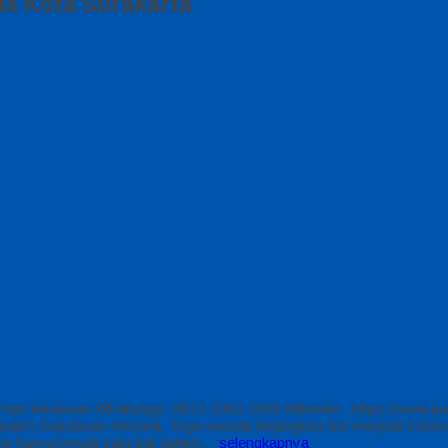
as Kota Surakarta
en kelulusan WhatsApp: 0812-2282-1060 Wibesite : https://www.jual
en Kepulauan Meranti, Toga wisuda terjangkau kini menjadi solusi
g hanya terjadi satu kali dalam…
selengkapnya