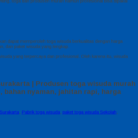
nting, toga dari produsen murah namun profesional bisa dipakai
kan dapat memperoleh toga wisuda berkualitas dengan harga
n, dan paket wisuda yang lengkap.
isuda yang terpercaya dan profesional. Oleh karena itu, wisuda
Surakarta | Produsen toga wisuda murah
, bahan nyaman, jahitan rapi, harga
Surakarta
,
Pabrik toga wisuda
,
paket toga wisuda Sekolah
,