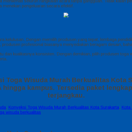
a menikmati seluruh rangkaian acara tanpa gangguan. Tidak kalah pe
a menekan pengeluaran secara efektif.
ra kelulusan. Dengan memilih produsen yang tepat, lembaga pendidi
u, produsen profesional biasanya menyediakan beragam desain, baha
u dan kualitasnya konsisten. Dengan demikian, pilih produsen toga w
rta.
i Toga Wisuda Murah Berkualitas Kota 
 hingga kampus. Tersedia paket lengkap
terjangkau.
uda
,
Konveksi Toga Wisuda Murah Berkualitas Kota Surakarta
,
Kota 
ga wisuda berkualitas