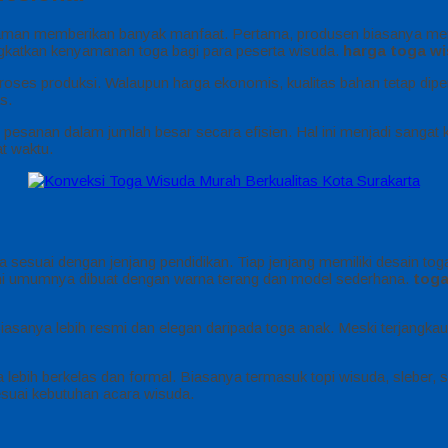
aman memberikan banyak manfaat. Pertama, produsen biasanya memil
ingkatkan kenyamanan toga bagi para peserta wisuda.
harga toga wi
ses produksi. Walaupun harga ekonomis, kualitas bahan tetap diper
s.
anan dalam jumlah besar secara efisien. Hal ini menjadi sangat kru
t waktu.
uai dengan jenjang pendidikan. Tiap jenjang memiliki desain toga 
ini umumnya dibuat dengan warna terang dan model sederhana.
toga
 biasanya lebih resmi dan elegan daripada toga anak. Meski terjang
lebih berkelas dan formal. Biasanya termasuk topi wisuda, sleber, s
suai kebutuhan acara wisuda.