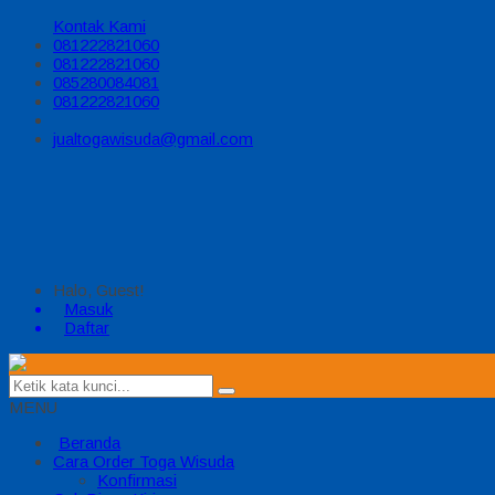
Kontak Kami
081222821060
081222821060
085280084081
081222821060
jualtogawisuda@gmail.com
Halo, Guest!
Masuk
Daftar
MENU
Beranda
Cara Order Toga Wisuda
Konfirmasi