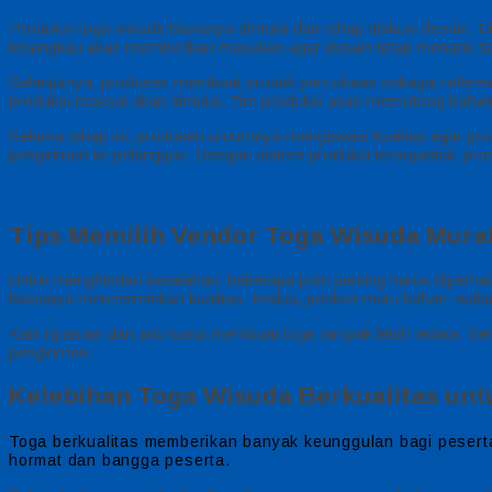
Produksi toga wisuda biasanya dimulai dari tahap diskusi desain. D
terjangkau akan memberikan masukan agar desain tetap menarik d
Selanjutnya, produsen membuat produk percobaan sebagai referensi
produksi massal akan dimulai. Tim produksi akan memotong bahan
Selama tahap ini, produsen umumnya mengawasi kualitas agar pr
pengiriman ke pelanggan. Dengan sistem produksi terorganisir, pr
Tips Memilih Vendor Toga Wisuda Mura
Untuk menghindari kesalahan, beberapa poin penting harus diperha
biasanya mencerminkan kualitas. Kedua, periksa mutu bahan, walau 
Kain nyaman dan anti kusut membuat toga tampak lebih tertata. S
pengiriman.
Kelebihan Toga Wisuda Berkualitas unt
Toga berkualitas memberikan banyak keunggulan bagi peserta 
hormat dan bangga peserta.