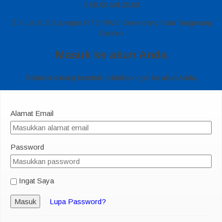
08.00 s/d 20.00
Jl Letda D Suprapto RT 3 RW 5 Gerendeng Kota Tangerang
Banten
Masuk ke akun Anda
Selamat datang kembali, silahkan login ke akun Anda.
Alamat Email
Password
Ingat Saya
Masuk
Lupa Password?