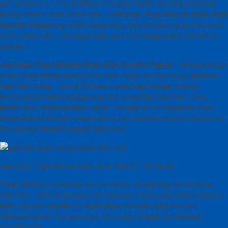
pemakaiannya cuma di lilitkan ke bagian badan sekalinya nampak
kurang efektif serta fashionable,
Jual Baju Toga Wisuda Biak, Biak
Numfor Papua
toga ialah diantaranya type busana yang di kira pas
serta patut waktu seorang keluar area buat tutupi badan mereka di
saat itu.
Jual Baju Toga Wisuda Biak, Biak Numfor Papua
:: peristiwa toga
seterusnya berkembang di Romawi, waktu di mana toga dijadikan
baju oleh orang – orang Romawi, waktu lagi berjalan seiring
bersamanya waktu penggunaan toga buat baju satu hari – hari,
lantas lama-lama perlahan-lahan – tempat di meninggalkan serta
tetapi bukan bermakna toga namun ada transisi lantaran seterusnya
mempunyai bentuk berganti jadi jubah.
Jual Baju Toga Wisuda Biak, Biak Numfor Termurah
Pada akhirnya modifikasi itu membawa derajat toga dari busana
satu hari – hari jadi busana sah upacara, mana yang salah satunya
ialah upacara wisuda Di negeri barat seragam kelulusannya
dikatakan gown. Sesaat wujud topi bujur sangkar itu dikatakan
mortarboard.