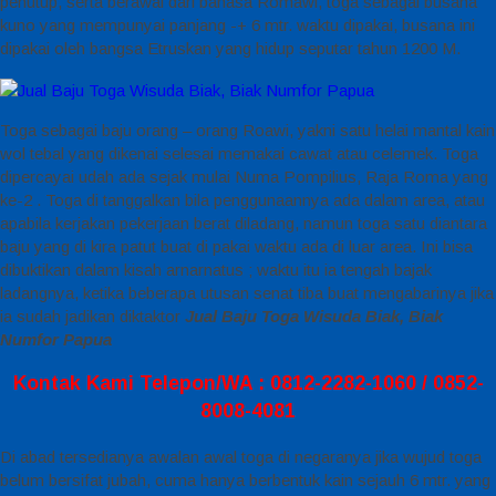
penutup, serta berawal dari bahasa Romawi, toga sebagai busana
kuno yang mempunyai panjang -+ 6 mtr. waktu dipakai, busana ini
dipakai oleh bangsa Etruskan yang hidup seputar tahun 1200 M.
Toga sebagai baju orang – orang Roawi, yakni satu helai mantal kain
wol tebal yang dikenai selesai memakai cawat atau celemek. Toga
dipercayai udah ada sejak mulai Numa Pompilius, Raja Roma yang
ke-2 . Toga di tanggalkan bila penggunaannya ada dalam area, atau
apabila kerjakan pekerjaan berat diladang, namun toga satu diantara
baju yang di kira patut buat di pakai waktu ada di luar area. Ini bisa
dibuktikan dalam kisah arnarnatus ; waktu itu ia tengah bajak
ladangnya, ketika beberapa utusan senat tiba buat mengabarinya jika
ia sudah jadikan diktaktor
Jual Baju Toga Wisuda Biak, Biak
Numfor Papua
Kontak Kami Telepon/WA : 0812-2282-1060 / 0852-
8008-4081
Di abad tersedianya awalan awal toga di negaranya jika wujud toga
belum bersifat jubah, cuma hanya berbentuk kain sejauh 6 mtr. yang