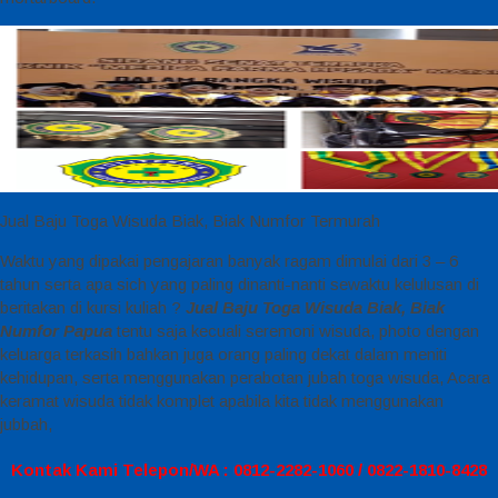
Jual Baju Toga Wisuda Biak, Biak Numfor Termurah
Waktu yang dipakai pengajaran banyak ragam dimulai dari 3 – 6
tahun serta apa sich yang paling dinanti-nanti sewaktu kelulusan di
beritakan di kursi kuliah ?
Jual Baju Toga Wisuda Biak, Biak
Numfor Papua
tentu saja kecuali seremoni wisuda, photo dengan
keluarga terkasih bahkan juga orang paling dekat dalam meniti
kehidupan, serta menggunakan perabotan jubah toga wisuda, Acara
keramat wisuda tidak komplet apabila kita tidak menggunakan
jubbah,
Kontak Kami Telepon/WA : 0812-2282-1060 / 0822-1810-8428