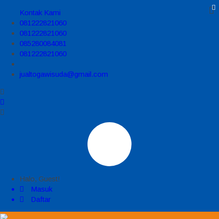
Kontak Kami
081222821060
081222821060
085280084081
081222821060
jualtogawisuda@gmail.com
Halo, Guest!
Masuk
Daftar