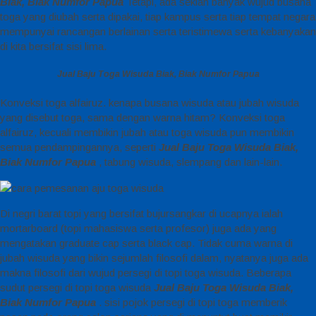
Biak, Biak Numfor Papua
Tetapi, ada sekian banyak wujud busana
toga yang diubah serta dipakai, tiap kampus serta tiap tempat negara
mempunyai rancangan berlainan serta teristimewa serta kebanyakan
di kita bersifat sisi lima.
Jual Baju Toga Wisuda Biak, Biak Numfor Papua
Konveksi toga alfairuz. kenapa busana wisuda atau jubah wisuda
yang disebut toga, sama dengan warna hitam? Konveksi toga
alfairuz, kecuali membikin jubah atau toga wisuda pun membikin
semua pendampingannya, seperti
Jual Baju Toga Wisuda Biak,
Biak Numfor Papua
, tabung wisuda, slempang dan lain-lain.
Di negri barat topi yang bersifat bujursangkar di ucapnya ialah
mortarboard (topi mahasiswa serta profesor) juga ada yang
mengatakan graduate cap serta black cap. Tidak cuma warna di
jubah wisuda yang bikin sejumlah filosofi dalam, nyatanya juga ada
makna filosofi dari wujud persegi di topi toga wisuda. Beberapa
sudut persegi di topi toga wisuda
Jual Baju Toga Wisuda Biak,
Biak Numfor Papua
. sisi pojok persegi di topi toga memberik