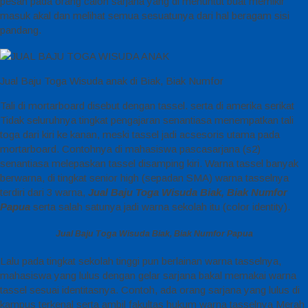
pesan pada orang calon sarjana yang di menuntut buat memikir
masuk akal dan melihat semua sesuatunya dari hal beragam sisi
pandang.
Jual Baju Toga Wisuda anak di Biak, Biak Numfor
Tali di mortarboard disebut dengan tassel. serta di amerika serikat
Tidak seluruhnya tingkat pengajaran senantiasa menempatkan tali
toga dari kiri ke kanan, meski tassel jadi acsesoris utama pada
mortarboard. Contohnya di mahasiswa pascasarjana (s2)
senantiasa melepaskan tassel disamping kiri. Warna tassel banyak
berwarna, di tingkat senior high (sepadan SMA) warna tasselnya
terdiri dari 3 warna,
Jual Baju Toga Wisuda Biak, Biak Numfor
Papua
serta salah satunya jadi warna sekolah itu (color identity).
Jual Baju Toga Wisuda Biak, Biak Numfor Papua
Lalu pada tingkat sekolah tinggi pun berlainan warna tasselnya,
mahasiswa yang lulus dengan gelar sarjana bakal memakai warna
tassel sesuai identitasnya. Contoh, ada orang sarjana yang lulus di
kampus terkenal serta ambil fakultas hukum warna tasselnya Merah