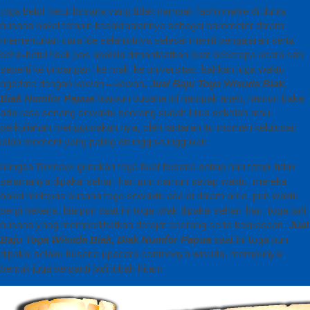
toga betul-betul busana yang tidak nampak fashionable di dunia
busana bakal tetapin kesakraalannya sebagai barometer dalam
mementukan cara ide selanjutnya selesai meniti pengajaran serta
betul-betul tidak pas apabila dimanfaatkan buat beberapa acara sah
seperti ke undangan, ke mall, ke universitas, bahkan juga waktu
ngedate dengan kawan – kawan,
Jual Baju Toga Wisuda Biak,
Biak Numfor Papua
biarpun busana ini nampak aneh, namun bakal
ada rasa senang sewaktu seorang sudah lulus sekolah atau
perkuliahan menggunakan nya, oleh lantaran itu momen kelulusan
ialah moment yang paling ditunggu-tunggukan.
bangsa Romawi gunakan toga buat busana setiap hari tetapi tidak
selamanya dipakai sehari-hari pun namun setiap waktu, mereka
bakal melepas busana toga sewaktu ada di dalam area, pun waktu
pergi bekerja, biarpun saat ini toga tidak dipakai sehari-hari, toga jadi
busana yang memperlihatkan derajat seorang serta kekuasaan,
Jual
Baju Toga Wisuda Biak, Biak Numfor Papua
saat ini toga pun
dipakai selaku busana upacara contohnya wisuda, mempunyai
bentuk juga berganti jadi jubah hitam.