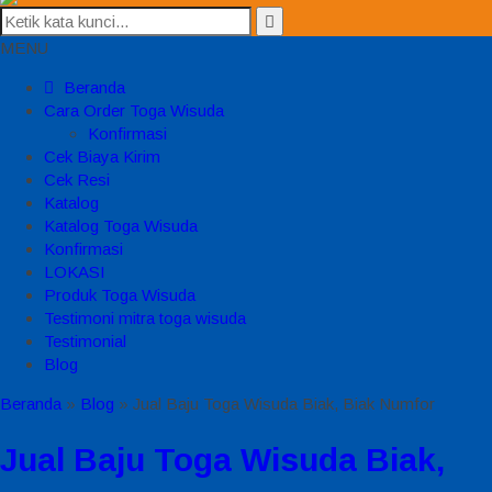
MENU
Beranda
Cara Order Toga Wisuda
Konfirmasi
Cek Biaya Kirim
Cek Resi
Katalog
Katalog Toga Wisuda
Konfirmasi
LOKASI
Produk Toga Wisuda
Testimoni mitra toga wisuda
Testimonial
Blog
Beranda
»
Blog
»
Jual Baju Toga Wisuda Biak, Biak Numfor
Jual Baju Toga Wisuda Biak,