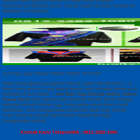
satunya ialah upacara wisuda Di negeri barat seragam
kelulusannya dikatakan gown. Sesaat wujud topi bujur sangkar itu
dikatakan mortarboard.
Jual Baju Toga Wisuda Nabire, Nabire Termurah
Waktu yang dipakai pengajaran banyak ragam dimulai dari 3 – 6
tahun serta apa sich yang paling dinanti-nanti sewaktu kelulusan di
beritakan di kursi kuliah ?
Jual Baju Toga Wisuda Nabire, Nabire
Papua Barat
tentu saja kecuali seremoni wisuda, photo dengan
keluarga terkasih bahkan juga orang paling dekat dalam meniti
kehidupan, serta menggunakan perabotan jubah toga wisuda,
Acara keramat wisuda tidak komplet apabila kita tidak
menggunakan jubbah,
Kontak Kami Telepon/WA : 0812-2282-1060