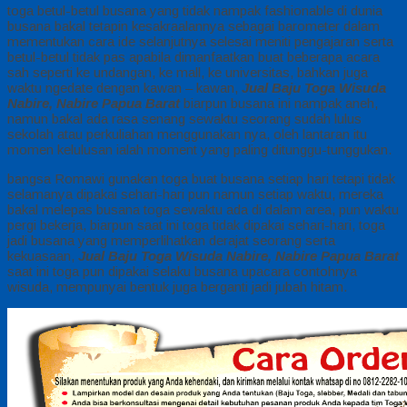
toga betul-betul busana yang tidak nampak fashionable di dunia
busana bakal tetapin kesakraalannya sebagai barometer dalam
mementukan cara ide selanjutnya selesai meniti pengajaran serta
betul-betul tidak pas apabila dimanfaatkan buat beberapa acara
sah seperti ke undangan, ke mall, ke universitas, bahkan juga
waktu ngedate dengan kawan – kawan,
Jual Baju Toga Wisuda
Nabire, Nabire Papua Barat
biarpun busana ini nampak aneh,
namun bakal ada rasa senang sewaktu seorang sudah lulus
sekolah atau perkuliahan menggunakan nya, oleh lantaran itu
momen kelulusan ialah moment yang paling ditunggu-tunggukan.
bangsa Romawi gunakan toga buat busana setiap hari tetapi tidak
selamanya dipakai sehari-hari pun namun setiap waktu, mereka
bakal melepas busana toga sewaktu ada di dalam area, pun waktu
pergi bekerja, biarpun saat ini toga tidak dipakai sehari-hari, toga
jadi busana yang memperlihatkan derajat seorang serta
kekuasaan,
Jual Baju Toga Wisuda Nabire, Nabire Papua Barat
saat ini toga pun dipakai selaku busana upacara contohnya
wisuda, mempunyai bentuk juga berganti jadi jubah hitam.