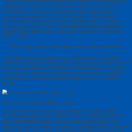
Tidak seluruhnya tingkat pengajaran senantiasa menempatkan tali
toga dari kiri ke kanan, meski tassel jadi acsesoris utama pada
mortarboard. Contohnya di mahasiswa pascasarjana (s2)
senantiasa melepaskan tassel disamping kiri. Warna tassel
banyak berwarna, di tingkat senior high (sepadan SMA) warna
tasselnya terdiri dari 3 warna,
Jual Baju Toga Wisuda Nabire,
Nabire Papua Barat
serta salah satunya jadi warna sekolah itu
(color identity).
Jual Baju Toga Wisuda Nabire, Nabire Papua Barat 0852-8008-4081
Lalu pada tingkat sekolah tinggi pun berlainan warna tasselnya,
mahasiswa yang lulus dengan gelar sarjana bakal memakai warna
tassel sesuai identitasnya. Contoh, ada orang sarjana yang lulus
di kampus terkenal serta ambil fakultas hukum warna tasselnya
Merah (karena di kampus itu fakultas hukum warna tasselnya
merah).
Jual Baju Toga Wisuda Nabire, Nabire
Tidak sekedar filosofi dari wujud persegi di topi toga , jubah
wisuda juga mempunyai makna filosofi yang paling kental,
Jual
Baju Toga Wisuda Nabire, Nabire Papua Barat
diantaranya
ialah warna hitam di jubah toga wisuda. Kenapa jubah toga wisuda
menggunakan warna hitam yang kerap di identikan dengan soal