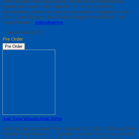
anak komplet pada harga paling murah dan memiliki kualitas
terbaik, kami kasih untuk sekolah TK, PAUD, SD Kami
memberinya penawaran Special semua level Pengajaran Anak
Umur Dasar dengan Fitur Produk sebagaimana berikut : Kain
Toga Wisuda…
selengkapnya
*Harga Hubungi CS
Pre Order
Pre Order
Jual Toga Wisuda Anak Bima
Jual Toga Wisuda Anak Bima Hubungi 0812-2282-1060 Jual Toga
Wisuda Anak Bima NTB – Temukan Paket Promosi toga wisuda
anak komplet pada harga paling murah dan memiliki kualitas