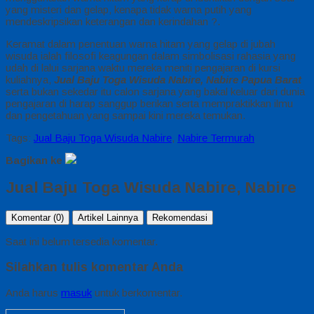
yang misteri dan gelap, kenapa tidak warna putih yang
mendeskripsikan keterangan dan kerindahan ?.
Keramat dalam penentuan warna hitam yang gelap di jubah
wisuda ialah filosofi keagungan dalam simbolisasi rahasia yang
udah di lalui sarjana waktu mereka meniti pengajaran di kursi
kuliahnya,
Jual Baju Toga Wisuda Nabire, Nabire Papua Barat
serta bukan sekedar itu calon sarjana yang bakal keluar dari dunia
pengajaran di harap sanggup berikan serta mempraktikkan ilmu
dan pengetahuan yang sampai kini mereka temukan.
Tags:
Jual Baju Toga Wisuda Nabire
,
Nabire Termurah
Bagikan ke
Jual Baju Toga Wisuda Nabire, Nabire
Komentar (0)
Artikel Lainnya
Rekomendasi
Saat ini belum tersedia komentar.
Silahkan tulis komentar Anda
Anda harus
masuk
untuk berkomentar.