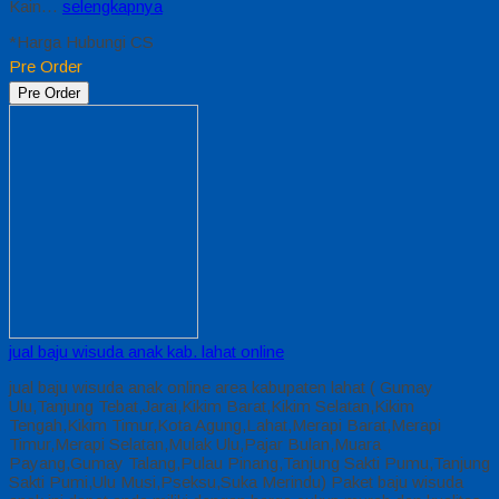
Kain…
selengkapnya
*Harga Hubungi CS
Pre Order
Pre Order
jual baju wisuda anak kab. lahat online
jual baju wisuda anak online area kabupaten lahat ( Gumay
Ulu,Tanjung Tebat,Jarai,Kikim Barat,Kikim Selatan,Kikim
Tengah,Kikim Timur,Kota Agung,Lahat,Merapi Barat,Merapi
Timur,Merapi Selatan,Mulak Ulu,Pajar Bulan,Muara
Payang,Gumay Talang,Pulau Pinang,Tanjung Sakti Pumu,Tanjung
Sakti Pumi,Ulu Musi,Pseksu,Suka Merindu) Paket baju wisuda