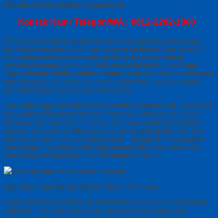
Wisuda Nabire, Nabire Papua Barat
Kontak Kami Telepon/WA : 0812-2282-1060
Di abad tersedianya awalan awal toga di negaranya jika wujud
toga belum bersifat jubah, cuma hanya berbentuk kain sejauh 6
mtr. yang pemakaiannya cuma di lilitkan ke bagian badan
sekalinya nampak kurang efektif serta fashionable,
Jual Baju
Toga Wisuda Nabire, Nabire Papua Barat
toga ialah diantaranya
type busana yang di kira pas serta patut waktu seorang keluar
area buat tutupi badan mereka di saat itu.
Jual Baju Toga Wisuda Nabire, Nabire Papua Barat
:: peristiwa
toga seterusnya berkembang di Romawi, waktu di mana toga
dijadikan baju oleh orang – orang Romawi, waktu lagi berjalan
seiring bersamanya waktu penggunaan toga buat baju satu hari –
hari, lantas lama-lama perlahan-lahan – tempat di meninggalkan
serta tetapi bukan bermakna toga namun ada transisi lantaran
seterusnya mempunyai bentuk berganti jadi jubah.
Jual Baju Toga Wisuda Nabire, Nabire Termurah
Pada akhirnya modifikasi itu membawa derajat toga dari busana
satu hari – hari jadi busana sah upacara, mana yang salah