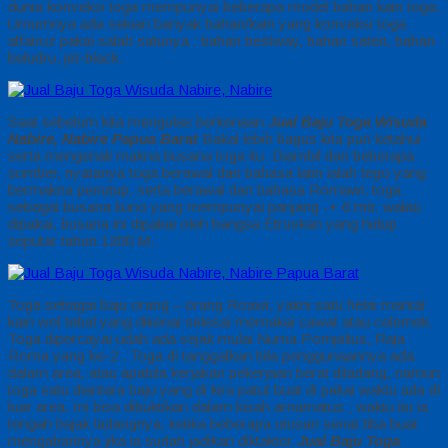
dunia konveksi toga mempunyai beberapa model bahan kain toga.
Umumnya ada sekian banyak bahan/kain yang konveksi toga
alfairuz pakai salah satunya : bahan bestway, bahan saten, bahan
beludru, jet-black.
Saat sebelum kita mengulas berkenaan
Jual Baju Toga Wisuda
Nabire, Nabire Papua Barat
Bakal lebih bagus kita pun ketahui
serta mengenali makna busana toga itu. Diambil dari beberapa
sumber, nyatanya toga berawal dari bahasa latin ialah tego yang
bermakna penutup, serta berawal dari bahasa Romawi, toga
sebagai busana kuno yang mempunyai panjang -+ 6 mtr. waktu
dipakai, busana ini dipakai oleh bangsa Etruskan yang hidup
seputar tahun 1200 M.
Toga sebagai baju orang – orang Roawi, yakni satu helai mantal
kain wol tebal yang dikenai selesai memakai cawat atau celemek.
Toga dipercayai udah ada sejak mulai Numa Pompilius, Raja
Roma yang ke-2 . Toga di tanggalkan bila penggunaannya ada
dalam area, atau apabila kerjakan pekerjaan berat diladang, namun
toga satu diantara baju yang di kira patut buat di pakai waktu ada di
luar area. Ini bisa dibuktikan dalam kisah arnarnatus ; waktu itu ia
tengah bajak ladangnya, ketika beberapa utusan senat tiba buat
mengabarinya jika ia sudah jadikan diktaktor
Jual Baju Toga