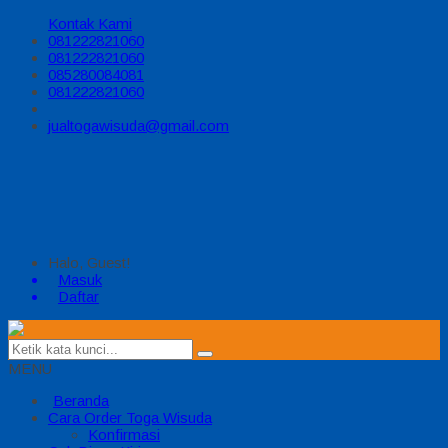
Kontak Kami
081222821060
081222821060
085280084081
081222821060
jualtogawisuda@gmail.com
Halo, Guest!
Masuk
Daftar
MENU
Beranda
Cara Order Toga Wisuda
Konfirmasi