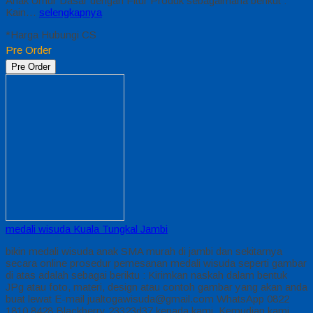
Anak Umur Dasar dengan Fitur Produk sebagaimana berikut :
Kain…
selengkapnya
*Harga Hubungi CS
Pre Order
Pre Order
medali wisuda Kuala Tungkal Jambi
bikin medali wisuda anak SMA murah di jambi dan sekitarnya
secara online prosedur pemesanan medali wisuda seperti gambar
di atas adalah sebagai beriktu : Kirimkan naskah dalam bentuk
JPg atau foto, materi, design atau contoh gambar yang akan anda
buat lewat E-mail jualtogawisuda@gmail.com WhatsApp 0822
1810 8428 Blackberry 23323d37 kepada kami. Kemudian kami