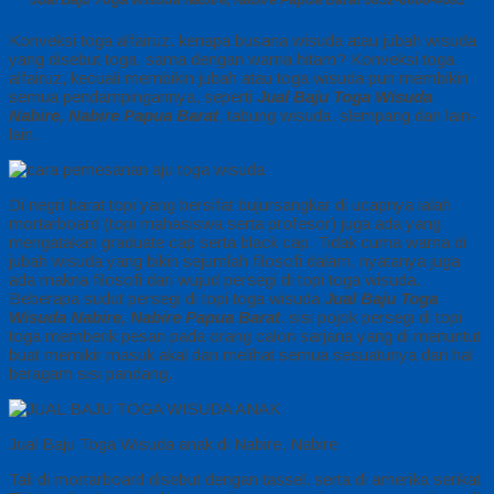
Jual Baju Toga Wisuda Nabire, Nabire Papua Barat 0852-8008-4081
Konveksi toga alfairuz. kenapa busana wisuda atau jubah wisuda
yang disebut toga, sama dengan warna hitam? Konveksi toga
alfairuz, kecuali membikin jubah atau toga wisuda pun membikin
semua pendampingannya, seperti
Jual Baju Toga Wisuda
Nabire, Nabire Papua Barat
, tabung wisuda, slempang dan lain-
lain.
Di negri barat topi yang bersifat bujursangkar di ucapnya ialah
mortarboard (topi mahasiswa serta profesor) juga ada yang
mengatakan graduate cap serta black cap. Tidak cuma warna di
jubah wisuda yang bikin sejumlah filosofi dalam, nyatanya juga
ada makna filosofi dari wujud persegi di topi toga wisuda.
Beberapa sudut persegi di topi toga wisuda
Jual Baju Toga
Wisuda Nabire, Nabire Papua Barat
. sisi pojok persegi di topi
toga memberik pesan pada orang calon sarjana yang di menuntut
buat memikir masuk akal dan melihat semua sesuatunya dari hal
beragam sisi pandang.
Jual Baju Toga Wisuda anak di Nabire, Nabire
Tali di mortarboard disebut dengan tassel. serta di amerika serikat