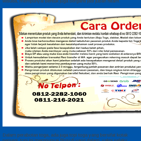
wisuda, mempunyai bentuk juga berganti jadi jubah hitam.
Dalam perabotan toga, ada juga topi toga yang bersifat kotak
persegi, topi ini mempunyai filosofi yang dalam, yakni selaku