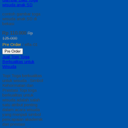
dan memiliki kualitas
terbaik, kami kasih
untuk sekolah TK,
PAUD , SD Kami
memberinya
penawaran Special
semua level
Pengajaran Anak
Umur Dasar dengan
Fitur Produk
sebagaimana berikut :
Kain Toga…
selengkapnya
*Harga Hubungi CS
Pre Order
Pre Order
toga wisuda manado
Nama Produk : Toga
wisuda anak Order :
Yayasan Bhayangkari
Kota Manado Bahan :
Saten Paket : Jubah
wisuda, Medali
WIsuda, Tabung