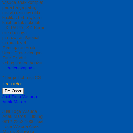
Topi Toga berkualitas
untuk wisuda : Simbol
Kehormatan dan
Prestasi Topi toga
berkualitas untuk
wisuda adalah salah
satu atribut penting
dalam acara wisuda
yang menjadi simbol
pencapaian akademik
dan prestasi
seseorang. Selain
sebagai elemen
seremonial, topi toga
memiliki sejarah dan
filosofi yang
mendalam. Dalam
artikel ini, kita akan
membahas secara
lengkap tentang topi
toga wisuda,…
selengkapnya
*Harga Hubungi CS
Tersedia
Hubungi Kami