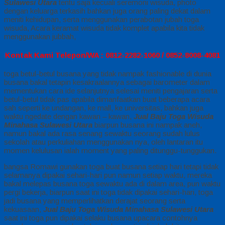
Sulawesi Utara
tentu saja kecuali seremoni wisuda, photo
dengan keluarga terkasih bahkan juga orang paling dekat dalam
meniti kehidupan, serta menggunakan perabotan jubah toga
wisuda, Acara keramat wisuda tidak komplet apabila kita tidak
menggunakan jubbah,
Kontak Kami Telepon/WA : 0812-2282-1060 / 0852-8008-4081
toga betul-betul busana yang tidak nampak fashionable di dunia
busana bakal tetapin kesakraalannya sebagai barometer dalam
mementukan cara ide selanjutnya selesai meniti pengajaran serta
betul-betul tidak pas apabila dimanfaatkan buat beberapa acara
sah seperti ke undangan, ke mall, ke universitas, bahkan juga
waktu ngedate dengan kawan – kawan,
Jual Baju Toga Wisuda
Minahasa Sulawesi Utara
biarpun busana ini nampak aneh,
namun bakal ada rasa senang sewaktu seorang sudah lulus
sekolah atau perkuliahan menggunakan nya, oleh lantaran itu
momen kelulusan ialah moment yang paling ditunggu-tunggukan.
bangsa Romawi gunakan toga buat busana setiap hari tetapi tidak
selamanya dipakai sehari-hari pun namun setiap waktu, mereka
bakal melepas busana toga sewaktu ada di dalam area, pun waktu
pergi bekerja, biarpun saat ini toga tidak dipakai sehari-hari, toga
jadi busana yang memperlihatkan derajat seorang serta
kekuasaan,
Jual Baju Toga Wisuda Minahasa Sulawesi Utara
saat ini toga pun dipakai selaku busana upacara contohnya