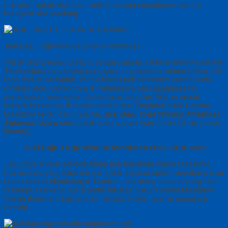
memikir masuk akal dan melihat semua sesuatunya dari hal
beragam sisi pandang.
Jual Baju Toga Wisuda anak di Minahasa
Tali di mortarboard disebut dengan tassel. serta di amerika serikat
Tidak seluruhnya tingkat pengajaran senantiasa menempatkan tali
toga dari kiri ke kanan, meski tassel jadi acsesoris utama pada
mortarboard. Contohnya di mahasiswa pascasarjana (s2)
senantiasa melepaskan tassel disamping kiri. Warna tassel
banyak berwarna, di tingkat senior high (sepadan SMA) warna
tasselnya terdiri dari 3 warna,
Jual Baju Toga Wisuda Minahasa
Sulawesi Utara
serta salah satunya jadi warna sekolah itu (color
identity).
Jual Baju Toga Wisuda Minahasa 0822-1810-8428
Lalu pada tingkat sekolah tinggi pun berlainan warna tasselnya,
mahasiswa yang lulus dengan gelar sarjana bakal memakai warna
tassel sesuai identitasnya. Contoh, ada orang sarjana yang lulus
di kampus terkenal serta ambil fakultas hukum warna tasselnya
Merah (karena di kampus itu fakultas hukum warna tasselnya
merah).