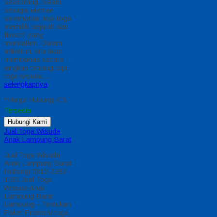
Wisuda, Topi Wisuda,
Slebber wisuda
Ukuran : Standar anak
TK, PAUD
*Harga Hubungi CS
Pre Order
Pre Order
Diskon
12%
Gambar Baju Toga
wisuda anak SD
contoh gambar toga
wisuda anak SD di
bekasi
Rp 110.000
Rp
125.000
Pre Order
/ elfa-01
Pre Order
Jual Topi Toga
Berkualitas untuk
Wisuda