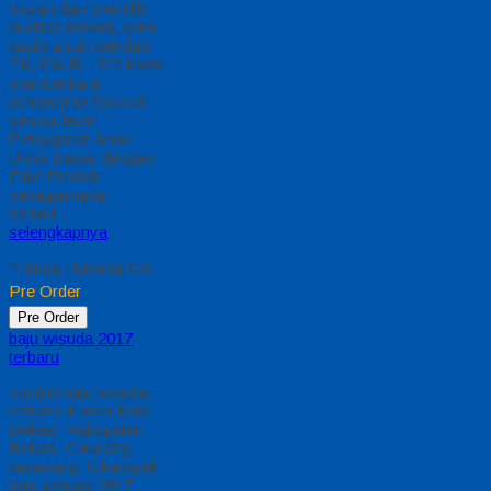
Jual Toga Wisuda
Anak Pangkal Pinang
Jual Toga Wisuda
Anak Pangkal Pinang
Hubungi 0812-2282-
1060 Jual Toga
Wisuda Anak Pangkal
Pinang Bangka
Belitung – Temukan
Paket Promosi toga
wisuda anak komplet
pada harga paling
murah dan memiliki
kualitas terbaik, kami
kasih untuk sekolah
TK, PAUD , SD Kami
memberinya
penawaran Special
semua level
Pengajaran Anak
Umur Dasar dengan
Fitur Produk
sebagaimana
berikut…
selengkapnya