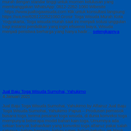
murah dengan standar tinggi untuk momen kelulusan yang
membanggakan WhatsApp: 0812-2282-1060 Wibesite
: https://www.jualtogawisuda.com Klik untuk konsultasi langsung:
https://wa.me/6281222821060 Grosir Toga Wisuda Murah Kota
Yogyakarta, Toga wisuda murah saat ini menjadi solusi unggulan
bagi instansi pendidikan yang ingin efisiensi biaya. Wisuda
menjadi peristiwa berharga yang hanya hadir…
selengkapnya
Jual Baju Toga Wisuda Sumohai, Yahukimo
4 Januari 2021
Jual Baju Toga Wisuda Sumohai, Yahukimo by Alfairuz Jual Baju
Toga Wisuda Sumohai, Yahukimo Papua – Produsen pemasok
busana toga. terima pesanan toga wisuda, di dunia konveksi toga
mempunyai beberapa model bahan kain toga. Umumnya ada
sekian banyak bahan/kain yang konveksi toga alfairuz pakai salah
satunya : bahan bestway, bahan saten, bahan beludru, jet-black.