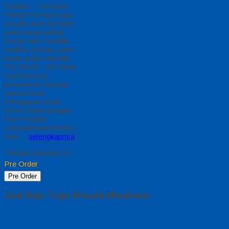
Jual Toga Wisuda
Anak Lampung Barat
Jual Toga Wisuda
Anak Lampung Barat
Hubungi 0812-2282-
1060 Jual Toga
Wisuda Anak
Lampung Barat
Lampung – Temukan
Paket Promosi toga
wisuda anak komplet
pada harga paling
murah dan memiliki
kualitas terbaik, kami
kasih untuk sekolah
TK, PAUD , SD Kami
memberinya
penawaran Special
semua level
Pengajaran Anak
Umur Dasar dengan
Fitur Produk
sebagaimana berikut :
…
selengkapnya