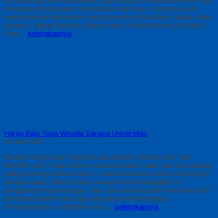
busana toga. terima pesanan toga wisuda, di dunia konveksi toga
mempunyai beberapa model bahan kain toga. Umumnya ada
sekian banyak bahan/kain yang konveksi toga alfairuz pakai salah
satunya : bahan bestway, bahan saten, bahan beludru, jet-black.
Saat…
selengkapnya
Harga Baju Toga Wisuda Sarjana Universitas
19 Juni 2025
Ketahui Harga Baju Toga Wisuda Sarjana Terbaru dan Tips
Memilih yang Tepat Momen wisuda adalah salah satu pencapaian
paling berharga dalam hidup—setelah bertahun-tahun berjuang di
bangku kuliah, akhirnya tiba saatnya Anda melangkah ke
panggung dengan bangga. Tapi, satu hal yang tak boleh luput dari
perhatian adalah baju toga yang akan Anda kenakan.
Pertanyaannya: sudahkah Anda…
selengkapnya