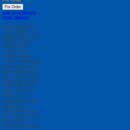
Umur Dasar dengan
Fitur Produk
sebagaimana
berikut…
selengkapnya
*Harga Hubungi CS
Pre Order
Pre Order
Jual Toga Wisuda
Anak Kaur
Jual Toga Wisuda
Anak Kaur Hubungi
0812-2282-1060 Jual
Toga Wisuda Anak
Kaur Bengkulu –
Temukan Paket
Promosi toga wisuda
anak komplet pada
harga paling murah
dan memiliki kualitas
terbaik, kami kasih
untuk sekolah TK,
PAUD , SD Kami