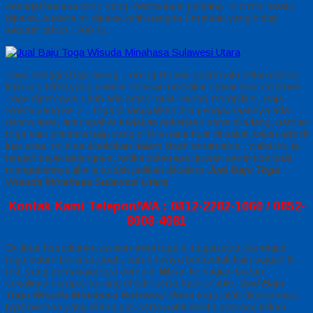
sebagai busana kuno yang mempunyai panjang -+ 6 mtr. waktu
dipakai, busana ini dipakai oleh bangsa Etruskan yang hidup
seputar tahun 1200 M.
Toga sebagai baju orang – orang Roawi, yakni satu helai mantal
kain wol tebal yang dikenai selesai memakai cawat atau celemek.
Toga dipercayai udah ada sejak mulai Numa Pompilius, Raja
Roma yang ke-2 . Toga di tanggalkan bila penggunaannya ada
dalam area, atau apabila kerjakan pekerjaan berat diladang, namun
toga satu diantara baju yang di kira patut buat di pakai waktu ada di
luar area. Ini bisa dibuktikan dalam kisah arnarnatus ; waktu itu ia
tengah bajak ladangnya, ketika beberapa utusan senat tiba buat
mengabarinya jika ia sudah jadikan diktaktor
Jual Baju Toga
Wisuda Minahasa Sulawesi Utara
Kontak Kami Telepon/WA : 0812-2282-1060 / 0852-
8008-4081
Di abad tersedianya awalan awal toga di negaranya jika wujud
toga belum bersifat jubah, cuma hanya berbentuk kain sejauh 6
mtr. yang pemakaiannya cuma di lilitkan ke bagian badan
sekalinya nampak kurang efektif serta fashionable,
Jual Baju
Toga Wisuda Minahasa Sulawesi Utara
toga ialah diantaranya
type busana yang di kira pas serta patut waktu seorang keluar