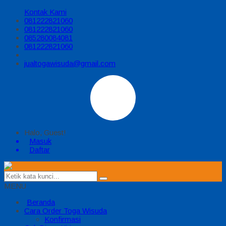
Kontak Kami
081222821060
081222821060
085280084081
081222821060
jualtogawisuda@gmail.com
Halo, Guest!
Masuk
Daftar
MENU
Beranda
Cara Order Toga Wisuda
Konfirmasi