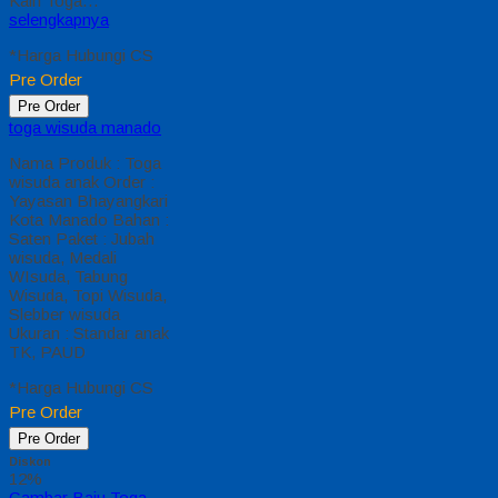
memberinya
penawaran Special
semua level
Pengajaran Anak
Umur Dasar dengan
Fitur Produk
sebagaimana berikut :
Kain Toga…
selengkapnya
*Harga Hubungi CS
Pre Order
Pre Order
Jual Toga Wisuda
Anak Tabanan
Jual Toga Wisuda
Anak Tabanan
Hubungi 0812-2282-
1060 Jual Toga
Wisuda Anak
Tabanan Bali –
Temukan Paket
Promosi toga wisuda
anak komplet pada
harga paling murah