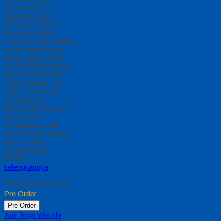
menggunakan bahan
BSY Berkelas
setingkat higt twist
yang di gunakan
dalam acara wisuda
anak,baju wisuda
2017 muslim ini di
pakai oleh Sekolah
Dasar Islam Terpadu
(SDIT) di salah satu
kota dan kab.
bekasi,baju wisuda
2017 terbaru ini…
selengkapnya
*Harga Hubungi CS
Tersedia
Hubungi Kami