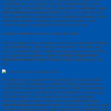
pertimbangan orang sarjana yang perlu dapat berpikiran luas,
masuk akal, serta cerdik sewaktu kelulusannya,
Jual Baju Toga
Wisuda Minahasa Sulawesi Utara
Tetapi, ada sekian banyak
wujud busana toga yang diubah serta dipakai, tiap kampus serta
tiap tempat negara mempunyai rancangan berlainan serta
teristimewa serta kebanyakan di kita bersifat sisi lima.
Jual Baju Toga Wisuda Minahasa 0822-1810-8428
Konveksi toga alfairuz. kenapa busana wisuda atau jubah wisuda
yang disebut toga, sama dengan warna hitam? Konveksi toga
alfairuz, kecuali membikin jubah atau toga wisuda pun membikin
semua pendampingannya, seperti
Jual Baju Toga Wisuda
Minahasa Sulawesi Utara
, tabung wisuda, slempang dan lain-
lain.
Di negri barat topi yang bersifat bujursangkar di ucapnya ialah
mortarboard (topi mahasiswa serta profesor) juga ada yang
mengatakan graduate cap serta black cap. Tidak cuma warna di
jubah wisuda yang bikin sejumlah filosofi dalam, nyatanya juga
ada makna filosofi dari wujud persegi di topi toga wisuda.
Beberapa sudut persegi di topi toga wisuda
Jual Baju Toga
Wisuda Minahasa Sulawesi Utara
. sisi pojok persegi di topi toga
memberik pesan pada orang calon sarjana yang di menuntut buat