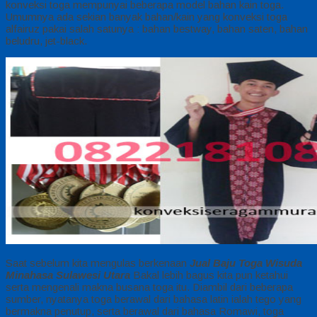
konveksi toga mempunyai beberapa model bahan kain toga.
Umumnya ada sekian banyak bahan/kain yang konveksi toga
alfairuz pakai salah satunya : bahan bestway, bahan saten, bahan
beludru, jet-black.
Saat sebelum kita mengulas berkenaan
Jual Baju Toga Wisuda
Minahasa Sulawesi Utara
Bakal lebih bagus kita pun ketahui
serta mengenali makna busana toga itu. Diambil dari beberapa
sumber, nyatanya toga berawal dari bahasa latin ialah tego yang
bermakna penutup, serta berawal dari bahasa Romawi, toga