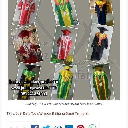
Jual Baju Toga Wisuda Belitung Barat Bangka Belitung
Tags:
Jual Baju Toga Wisuda Belitung Barat Termurah