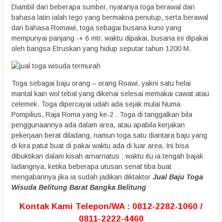
Diambil dari beberapa sumber, nyatanya toga berawal dari
bahasa latin ialah tego yang bermakna penutup, serta berawal
dari bahasa Romawi, toga sebagai busana kuno yang
mempunyai panjang -+ 6 mtr. waktu dipakai, busana ini dipakai
oleh bangsa Etruskan yang hidup seputar tahun 1200 M.
Toga sebagai baju orang – orang Roawi, yakni satu helai
mantal kain wol tebal yang dikenai selesai memakai cawat atau
celemek. Toga dipercayai udah ada sejak mulai Numa
Pompilius, Raja Roma yang ke-2 . Toga di tanggalkan bila
penggunaannya ada dalam area, atau apabila kerjakan
pekerjaan berat diladang, namun toga satu diantara baju yang
di kira patut buat di pakai waktu ada di luar area. Ini bisa
dibuktikan dalam kisah arnarnatus ; waktu itu ia tengah bajak
ladangnya, ketika beberapa utusan senat tiba buat
mengabarinya jika ia sudah jadikan diktaktor
Jual Baju Toga
Wisuda Belitung Barat Bangka Belitung
Kontak Kami Telepon/WA : 0812-2282-1060 /
0811-2222-4460