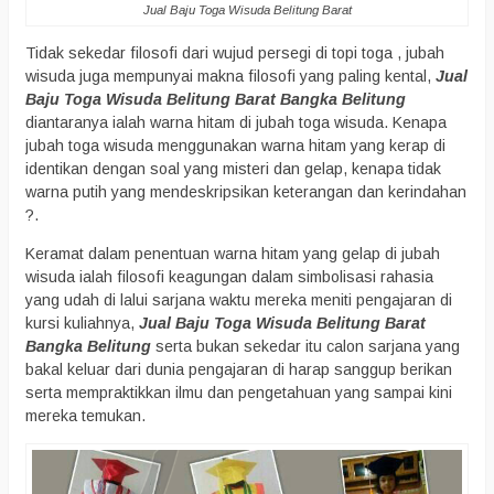
Jual Baju Toga Wisuda Belitung Barat
Tidak sekedar filosofi dari wujud persegi di topi toga , jubah
wisuda juga mempunyai makna filosofi yang paling kental,
Jual
Baju Toga Wisuda Belitung Barat Bangka Belitung
diantaranya ialah warna hitam di jubah toga wisuda. Kenapa
jubah toga wisuda menggunakan warna hitam yang kerap di
identikan dengan soal yang misteri dan gelap, kenapa tidak
warna putih yang mendeskripsikan keterangan dan kerindahan
?.
Keramat dalam penentuan warna hitam yang gelap di jubah
wisuda ialah filosofi keagungan dalam simbolisasi rahasia
yang udah di lalui sarjana waktu mereka meniti pengajaran di
kursi kuliahnya,
Jual Baju Toga Wisuda Belitung Barat
Bangka Belitung
serta bukan sekedar itu calon sarjana yang
bakal keluar dari dunia pengajaran di harap sanggup berikan
serta mempraktikkan ilmu dan pengetahuan yang sampai kini
mereka temukan.