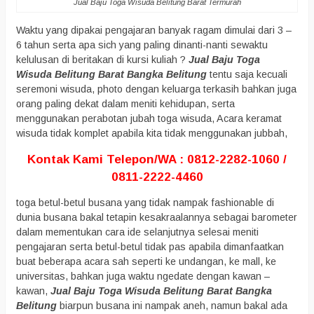
Jual Baju Toga Wisuda Belitung Barat Termurah
Waktu yang dipakai pengajaran banyak ragam dimulai dari 3 –
6 tahun serta apa sich yang paling dinanti-nanti sewaktu
kelulusan di beritakan di kursi kuliah ?
Jual Baju Toga
Wisuda Belitung Barat Bangka Belitung
tentu saja kecuali
seremoni wisuda, photo dengan keluarga terkasih bahkan juga
orang paling dekat dalam meniti kehidupan, serta
menggunakan perabotan jubah toga wisuda, Acara keramat
wisuda tidak komplet apabila kita tidak menggunakan jubbah,
Kontak Kami Telepon/WA : 0812-2282-1060 /
0811-2222-4460
toga betul-betul busana yang tidak nampak fashionable di
dunia busana bakal tetapin kesakraalannya sebagai barometer
dalam mementukan cara ide selanjutnya selesai meniti
pengajaran serta betul-betul tidak pas apabila dimanfaatkan
buat beberapa acara sah seperti ke undangan, ke mall, ke
universitas, bahkan juga waktu ngedate dengan kawan –
kawan,
Jual Baju Toga Wisuda Belitung Barat Bangka
Belitung
biarpun busana ini nampak aneh, namun bakal ada