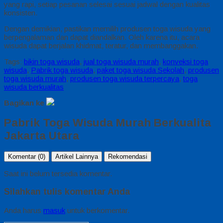
yang rapi, setiap pesanan selesai sesuai jadwal dengan kualitas
konsisten.
Dengan demikian, pastikan memilih produsen toga wisuda yang
berpengalaman dan dapat diandalkan. Oleh karena itu, acara
wisuda dapat berjalan khidmat, teratur, dan membanggakan.
Tags:
bikin toga wisuda
,
jual toga wisuda murah
,
konveksi toga
wisuda
,
Pabrik toga wisuda
,
paket toga wisuda Sekolah
,
produsen
toga wisuda murah
,
produsen toga wisuda terpercaya
,
toga
wisuda berkualitas
Bagikan ke
Pabrik Toga Wisuda Murah Berkualita
Jakarta Utara
Komentar (0)
Artikel Lainnya
Rekomendasi
Saat ini belum tersedia komentar.
Silahkan tulis komentar Anda
Anda harus
masuk
untuk berkomentar.