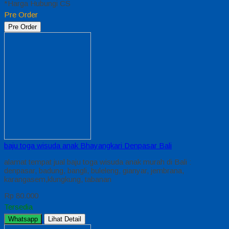
*Harga Hubungi CS
Pre Order
Pre Order
baju toga wisuda anak Bhayangkari Denpasar Bali
alamat tempat jual baju toga wisuda anak murah di Bali :
denpasar, badung, bangli, buleleng, gianyar, jembrana,
karangasem,klungkung, tabanan
Rp 80.000
Tersedia
Whatsapp
Lihat Detail