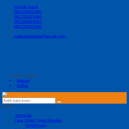
Kontak Kami
081222821060
081222821060
085280084081
081222821060
jualtogawisuda@gmail.com
Halo, Guest!
Masuk
Daftar
MENU
Beranda
Cara Order Toga Wisuda
Konfirmasi