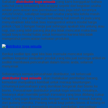
Sahabat
distributor toga wisuda
yang kami banggakan bahwa
satu hal yang terkadang kita anggap sepele dari kegiatan usaha
adalah pencatatan atau pembukuan bias juga lebih kerennya
AKUNTANSI, sekalipun kegiatan usaha yang kita kelola masih
tahap kecil ( star uo ) namun terkadang hal remeh ini pula yang
menyebabkan kita tidak bias mengontrol antara modal harga
pokok ( hpp ) dengan harga jual sehingga apakah kita untung atau
rugi, dan yang lebih parang jika jika tidak mencatat maka bias
terjadi biaya modal habis untuk konsumsi karena kita tidak
mengetahui penncatatan kehiatan produksi.
Berikut sedikit tips agar kita bias memulai mencatat segala
aktifitas kegiatan penjualan produk yang kita jual semoga artikel ini
sedikit membawa pencerahan dalam bisnis anda, selamat
menyimak
Sebenarnya semua perusahaan distributor, tak terkecuali
distributor toga wisuda
akan melakukan pembelian barang,
kemudian menjualnya kembali untuk meraup keuntungan.
Umumnya perusahaan yang demikian bergerak dari bisnis ke
bisnis. Perusahaan distributor produk toga wisuda misalnya,
biasanya akan memiliki jumlah transaksi yang bisa dibilang cukup
besar, yang juga disertai pula dengan arus keluar masuk barang
dari gudang mereka. Penting sekali bagi pelaku bisnis di bidang ini
ntuk secara akurat mengelola proses pembelian, persediaan