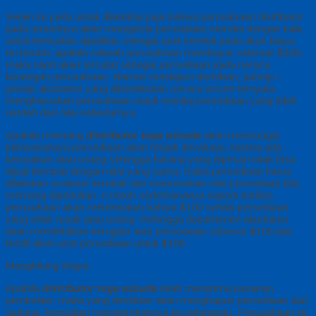
Selain itu perlu untuk diketahui juga bahwa perusahaan distributor
pada umumnya akan mengelola persediaan mereka dengan baik,
untuk kemudian dijadikan sebagai aset bernilai pada akun biaya.
Itu berarti, apabila sebuah perusahaan membayar sebesar $500,
maka nanti akan tercatat sebagai persediaan pada neraca
keuangan perusahaan. Namun meskipun demikian, prinsip –
prinsip akuntansi yang diberlakukan secara umum ternyata
mengharuskan perusahaan untuk menilai persediaan yang lebih
rendah dari nilai sebenarnya.
Apabila memang
distributor toga wisuda
akan mencurigai
bahwasannya persediaan akan terjadi devaluasi, karena ada
kerusakan atau usang sehingga barang yang dipesan tidak bisa
dijual kembali dengan nilai yang sama, maka persediaan harus
dilakukan evaluasi kembali dan menurunkan nilai persediaan bila
memang diperlukan. Contoh sederhananya seperti berikut,
perusahaan akan menentukan bahwa $100 senilai persediaan
yang telah rusak atau usang. Sehingga departemen akuntansi
akan mendebitkan kerugian atas persediaan sebesar $100 dan
kredit akun aset persediaan untuk $100.
Menghitung Biaya
Apabila
distributor toga wisuda
telah menerima pesanan
pembelian, maka yang demikian akan menghapus persediaan dari
gudang, kemudian mengirimkannya ke pelanggan. Perusahaan ini