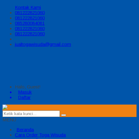
Kontak Kami
081222821060
081222821060
085280084081
081222821060
081222821060
jualtogawisuda@gmail.com
Halo, Guest!
Masuk
Daftar
MENU
Beranda
Cara Order Toga Wisuda