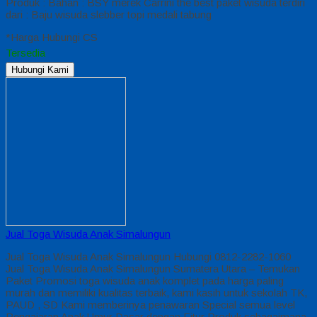
Produk : Bahan : BSY merek Carrini the best paket wisuda terdiri
dari : Baju wisuda slebber topi medali tabung
*Harga Hubungi CS
Tersedia
Hubungi Kami
Jual Toga Wisuda Anak Simalungun
Jual Toga Wisuda Anak Simalungun Hubungi 0812-2282-1060
Jual Toga Wisuda Anak Simalungun Sumatera Utara – Temukan
Paket Promosi toga wisuda anak komplet pada harga paling
murah dan memiliki kualitas terbaik, kami kasih untuk sekolah TK,
PAUD , SD Kami memberinya penawaran Special semua level
Pengajaran Anak Umur Dasar dengan Fitur Produk sebagaimana