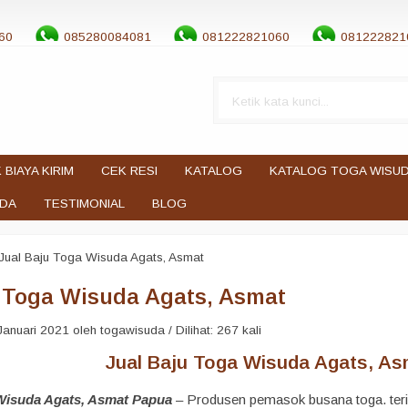
60
085280084081
081222821060
081222821
 BIAYA KIRIM
CEK RESI
KATALOG
KATALOG TOGA WISU
UDA
TESTIMONIAL
BLOG
Jual Baju Toga Wisuda Agats, Asmat
 Toga Wisuda Agats, Asmat
anuari 2021 oleh togawisuda / Dilihat: 267 kali
Jual Baju Toga Wisuda Agats, Asm
 Wisuda Agats, Asmat Papua
– Produsen pemasok busana toga. teri