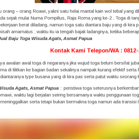
u orang – orang Roawi, yakni satu helai mantal kain wol tebal yang 
ada sejak mulai Numa Pompilius, Raja Roma yang ke-2 . Toga di tan
ekerjaan berat diladang, namun toga satu diantara baju yang di kira pat
kisah arnarnatus ; waktu itu ia tengah bajak ladangnya, ketika bebera
Jual Baju Toga Wisuda Agats, Asmat Papua
Kontak Kami Telepon/WA : 0812
ya awalan awal toga di negaranya jika wujud toga belum bersifat jub
 di lilitkan ke bagian badan sekalinya nampak kurang efektif serta 
 diantaranya type busana yang di kira pas serta patut waktu seorang k
 Wisuda Agats, Asmat Papua
:: peristiwa toga seterusnya berkemba
mawi, waktu lagi berjalan seiring bersamanya waktu penggunaan toga 
i meninggalkan serta tetapi bukan bermakna toga namun ada transisi 