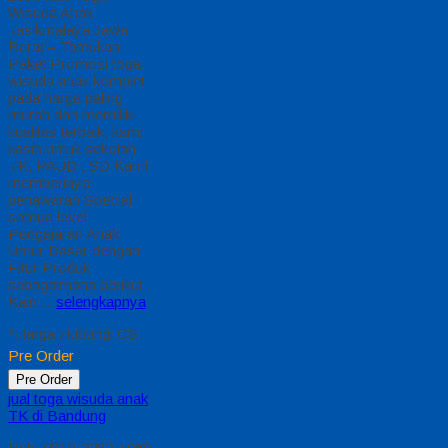
Wisuda Anak
Tasikmalaya Jawa
Barat – Temukan
Paket Promosi toga
wisuda anak komplet
pada harga paling
murah dan memiliki
kualitas terbaik, kami
kasih untuk sekolah
TK, PAUD , SD Kami
memberinya
penawaran Special
semua level
Pengajaran Anak
Umur Dasar dengan
Fitur Produk
sebagaimana berikut :
Kain…
selengkapnya
*Harga Hubungi CS
Pre Order
Pre Order
jual toga wisuda anak
TK di Bandung
Hub: 0812-2282-1060