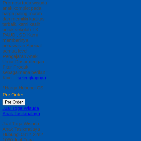
Promosi toga wisuda
anak komplet pada
harga paling murah
dan memiliki kualitas
terbaik, kami kasih
untuk sekolah TK,
PAUD , SD Kami
memberinya
penawaran Special
semua level
Pengajaran Anak
Umur Dasar dengan
Fitur Produk
sebagaimana berikut :
Kain…
selengkapnya
*Harga Hubungi CS
Pre Order
Pre Order
Jual Toga Wisuda
Anak Tasikmalaya
Jual Toga Wisuda
Anak Tasikmalaya
Hubungi 0812-2282-
1060 Jual Toga