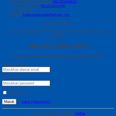
Whatsapp
Pemesanan
085280084081
Whatsapp
Syifa
081222821060
Messenger
Email
jualtogawisuda@gmail.com
08.00 s/d 20.00
Jl Letda D Suprapto RT 3 RW 5 Gerendeng Kota Tangerang
Banten
Masuk ke akun Anda
Selamat datang kembali, silahkan login ke akun Anda.
Alamat Email
Password
Ingat Saya
Lupa Password?
Masuk
Belum menjadi member?
Daftar