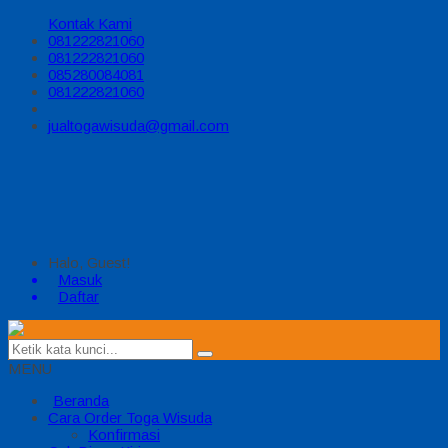
Kontak Kami
081222821060
081222821060
085280084081
081222821060
jualtogawisuda@gmail.com
Halo, Guest!
Masuk
Daftar
MENU
Beranda
Cara Order Toga Wisuda
Konfirmasi