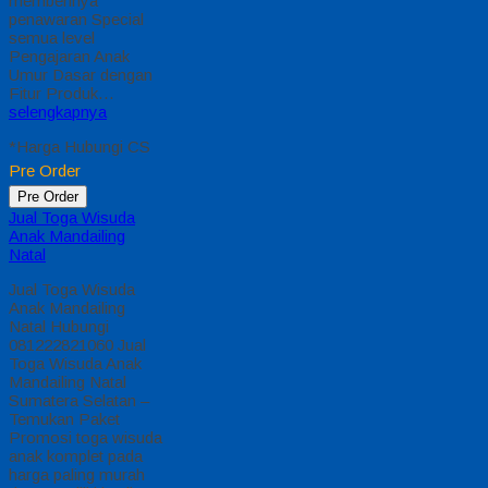
memberinya
penawaran Special
semua level
Pengajaran Anak
Umur Dasar dengan
Fitur Produk…
selengkapnya
*Harga Hubungi CS
Pre Order
Pre Order
Jual Toga Wisuda
Anak Mandailing
Natal
Jual Toga Wisuda
Anak Mandailing
Natal Hubungi
081222821060 Jual
Toga Wisuda Anak
Mandailing Natal
Sumatera Selatan –
Temukan Paket
Promosi toga wisuda
anak komplet pada
harga paling murah