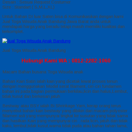
Desain : Sesuai Request Costumer
Size : Standart ( S,M,L,XL)
Untuk Bahan DI luar Saten bisa di Komunikasikan dengan kami
Jual Toga Wisuda Anak Bandung Jawa Barat anda untuk
mendapati harga yang beradu tetapi masih memiliki kualitas dan
terkomplet.
Jual Toga Wisuda Anak Bandung
Hubungi Kami WA : 0812-2282-1060
Macam Bahan busana Toga Wisuda anak
Bahan Kain Satin ialah kain yang dicetak lewat proses tenun
dengan menggunakan Model serat filament, ciri-ciri fundamen
bahan ini pada bagian permukaan berkilau,licin dan halus,Lembut,
tidak kusut dan berkesan jatuh
Bestway atau BSY ialah Bi Shrinkage Yarn, kerap orang terus
menyebut bahan kain bestway yang dibikin dari macam polyester
fiilamen asli yang mempunyai tingkat ke susutan yang tidak sama
dan hasilkan Kain yang mempunyai ciri : rada licin, jatuh dan tidak
kaku, lembut,tidak kusut,warna tidak puda atau bahan tahan lama,