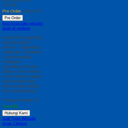
125.000
Pre Order
/ elfa-M75
Pre Order
foto toga baju wisuda
anak di cirebon
contoh foto toga baju
wisuda anak di
cirebon ; Harjamukti,
Kejaksaan, Kesambi,
Lemahwungkuk,
Pekalipan
Spesifikasi Produk :
Bahan : BSY merek
Carrini the best paket
wisuda terdiri dari :
Baju wisuda slebber
topi medali tabung
*Harga Hubungi CS
Tersedia
Hubungi Kami
Jual Toga Wisuda
Anak Cilegon