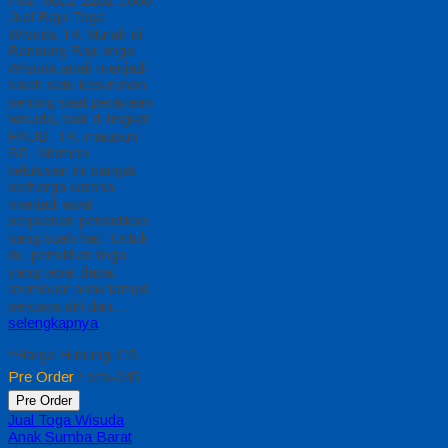
Jual Baju Toga
Wisuda TK Murah di
Bandung Baju toga
Wisuda anak menjadi
salah satu kebutuhan
penting saat perayaan
wisuda, baik di tingkat
PAUD, TK, maupun
SD. Momen
kelulusan ini sangat
berharga karena
menjadi awal
perjalanan pendidikan
sang buah hati. Untuk
itu, pemilihan toga
yang tepat dapat
membuat anak tampil
percaya diri dan…
selengkapnya
*Harga Hubungi CS
Pre Order
/ elfa-045
Pre Order
Jual Toga Wisuda
Anak Sumba Barat