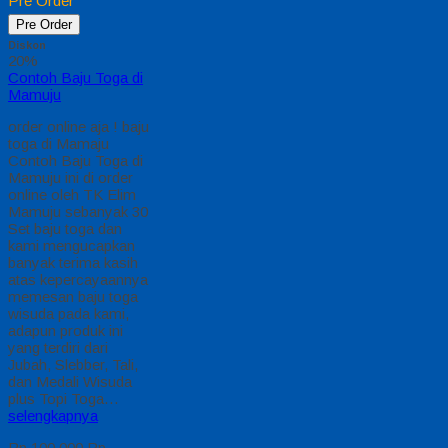
Pre Order
Pre Order
Diskon
20%
Contoh Baju Toga di
Mamuju
order online aja ! baju
toga di Mamaju
Contoh Baju Toga di
Mamuju ini di order
online oleh TK Elim
Mamuju sebanyak 30
Set baju toga dan
kami mengucapkan
banyak terima kasih
atas kepercayaannya
memesan baju toga
wisuda pada kami,
adapun produk ini
yang terdiri dari
Jubah, Slebber, Tali,
dan Medali Wisuda
plus Topi Toga…
selengkapnya
Rp 100.000
Rp