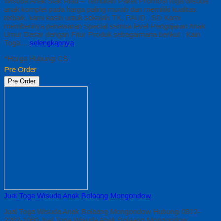
Wisuda Anak Siak Riau – Temukan Paket Promosi toga wisuda
anak komplet pada harga paling murah dan memiliki kualitas
terbaik, kami kasih untuk sekolah TK, PAUD , SD Kami
memberinya penawaran Special semua level Pengajaran Anak
Umur Dasar dengan Fitur Produk sebagaimana berikut : Kain
Toga…
selengkapnya
*Harga Hubungi CS
Pre Order
Pre Order
Jual Toga Wisuda Anak Bolaang Mongondow
Jual Toga Wisuda Anak Bolaang Mongondow Hubungi 0812-
2282-1060 Jual Toga Wisuda Anak Bolaang Mongondow