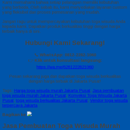
Kami memahami bahwa setiap pelanggan memiliki kebutuhan
yang berbeda. Oleh sebab itu, kami menyediakan layanan custom
yang fleksibel dan proses pemesanan yang mudah.
Jangan ragu untuk mempercayakan kebutuhan toga wisuda Anda
kepada kami. Dapatkan produk berkualitas tinggi dengan harga
terbaik hanya di sini.
Hubungi Kami Sekarang!
📞
WhatsApp: 0812-2282-1060
👉
Klik untuk konsultasi langsung:
https://wa.me/6281222821060
Pesan sekarang juga dan dapatkan toga wisuda berkualitas
dengan harga terbaik di Jakarta Pusat!
Tags:
Harga toga wisuda murah Jakarta Pusat
,
Jasa pembuatan
toga wisuda murah Jakarta Pusat
,
Konveksi Toga Wisuda Jakarta
Pusat
,
toga wisuda berkualitas Jakarta Pusat
,
Vendor toga wisuda
terpercaya Jakarta
Bagikan ke
Jasa Pembuatan Toga Wisuda Murah