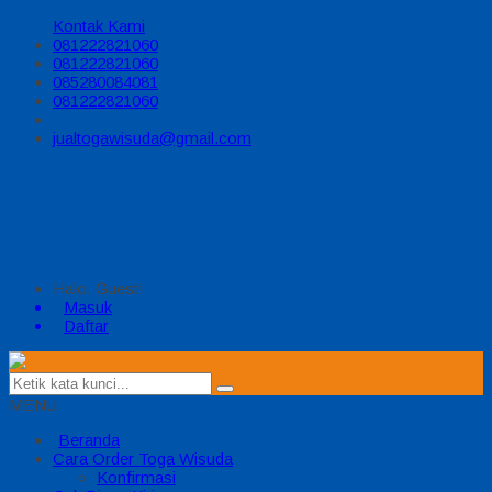
Kontak Kami
081222821060
081222821060
085280084081
081222821060
jualtogawisuda@gmail.com
Halo, Guest!
Masuk
Daftar
MENU
Beranda
Cara Order Toga Wisuda
Konfirmasi