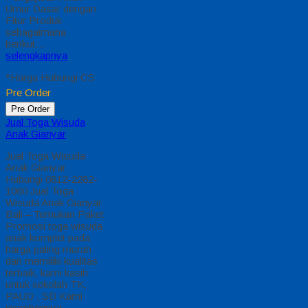
murah dan memiliki
kualitas terbaik, kami
kasih untuk sekolah
TK, PAUD , SD Kami
memberinya
penawaran Special
semua level
Pengajaran Anak
Umur Dasar dengan
Fitur Produk
sebagaimana berikut :
Kain…
selengkapnya
*Harga Hubungi CS
Pre Order
Pre Order
Jual Toga Wisuda
Anak Toba Samosir
Jual Toga Wisuda
Anak Toba Samosir
Hubungi 0812-2282-
1060 Jual Toga
Wisuda Anak Toba
Samosir Sumatera
Utara – Temukan