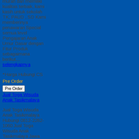
Hubungi 0812-2282-
1060 Jual Toga
Wisuda Anak Gianyar
Bali – Temukan Paket
Promosi toga wisuda
anak komplet pada
harga paling murah
dan memiliki kualitas
terbaik, kami kasih
untuk sekolah TK,
PAUD , SD Kami
memberinya
penawaran Special
semua level
Pengajaran Anak
Umur Dasar dengan
Fitur Produk
sebagaimana berikut :
Kain Toga…
selengkapnya
*Harga Hubungi CS
Pre Order
Pre Order
Jual Toga Wisuda
Anak Pesisir Selatan