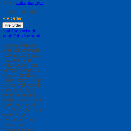
TK, PAUD , SD Kami
memberinya
penawaran Special
semua level
Pengajaran Anak
Umur Dasar dengan
Fitur Produk
sebagaimana berikut :
Kain…
selengkapnya
*Harga Hubungi CS
Pre Order
Pre Order
Jual Toga Wisuda
Anak Situbondo
Jual Toga Wisuda
Anak Situbondo
Hubungi 0812-2282-
1060 Jual Toga
Wisuda Anak
Situbondo Jawa
Timur – Temukan
Paket Promosi toga
wisuda anak komplet
pada harga paling