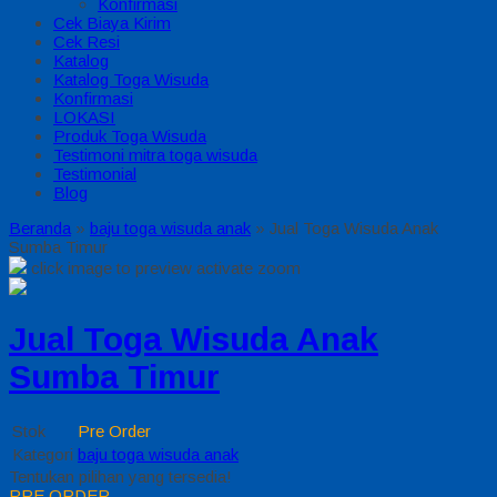
Konfirmasi
Cek Biaya Kirim
Cek Resi
Katalog
Katalog Toga Wisuda
Konfirmasi
LOKASI
Produk Toga Wisuda
Testimoni mitra toga wisuda
Testimonial
Blog
Beranda
»
baju toga wisuda anak
»
Jual Toga Wisuda Anak
Sumba Timur
click image to preview
activate zoom
Jual Toga Wisuda Anak
Sumba Timur
Stok
Pre Order
Kategori
baju toga wisuda anak
Tentukan pilihan yang tersedia!
PRE ORDER