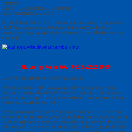
Kabulon
Desain : Sesuai Request Costumer
Size : Standart ( S,M,L,XL)
Untuk Bahan DI luar Saten bisa di Komunikasikan dengan kami
Jual Toga Wisuda Anak Sumba Timur NTT
anda untuk
mendapati harga yang beradu tetapi masih memiliki kualitas dan
terkomplet.
Hubungi Kami WA : 0812-2282-1060
Macam Bahan busana Toga Wisuda anak
Bahan Kain Satin ialah kain yang dicetak lewat proses tenun
dengan menggunakan Model serat filament, ciri-ciri fundamen
bahan ini pada bagian permukaan berkilau,licin dan halus,Lembut,
tidak kusut dan berkesan jatuh
Bestway atau BSY ialah Bi Shrinkage Yarn, kerap orang terus
menyebut bahan kain bestway yang dibikin dari macam polyester
fiilamen asli yang mempunyai tingkat ke susutan yang tidak sama
dan hasilkan Kain yang mempunyai ciri : rada licin, jatuh dan tidak
kaku, lembut,tidak kusut,warna tidak puda atau bahan tahan lama,