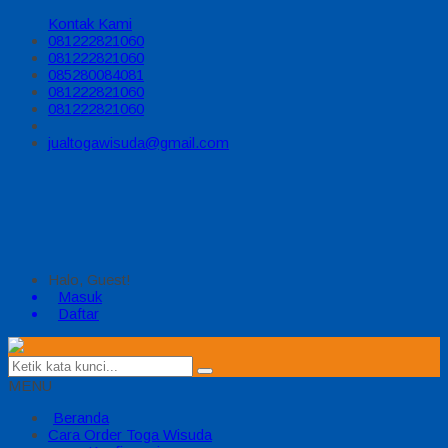
Kontak Kami
081222821060
081222821060
085280084081
081222821060
081222821060
jualtogawisuda@gmail.com
Halo, Guest!
Masuk
Daftar
MENU
Beranda
Cara Order Toga Wisuda