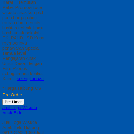
Jual Toga Wisuda
Anak Pesisir Selatan
Hubungi 0812-2282-
1060 Jual Toga
Wisuda Anak Pesisir
Selatan Sumatera
Barat – Temukan
Paket Promosi toga
wisuda anak komplet
pada harga paling
murah dan memiliki
kualitas terbaik, kami
kasih untuk sekolah
TK, PAUD , SD Kami
memberinya
penawaran Special
semua level
Pengajaran Anak
Umur Dasar dengan
Fitur Produk
sebagaimana
berikut…
selengkapnya
*Harga Hubungi CS