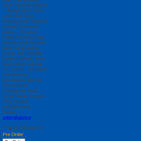
Kain…
selengkapnya
*Harga Hubungi CS
Pre Order
Pre Order
Jual Toga Wisuda
Anak Belu
Jual Toga Wisuda
Anak Belu Hubungi
0812-2282-1060 Jual
Toga Wisuda Anak
Belu NTT – Temukan
Paket Promosi toga
wisuda anak komplet
pada harga paling
murah dan memiliki
kualitas terbaik, kami
kasih untuk sekolah
TK, PAUD, SD Kami
memberinya
penawaran Special
semua level
Pengajaran Anak
Umur Dasar dengan
Fitur Produk