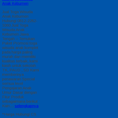
Utara Hubungi 0812-
2282-1060 Jual Toga
Wisuda Anak Padang
Lawas Utara
Sumatera Selatan –
Temukan Paket
Promosi toga wisuda
anak komplet pada
harga paling murah
dan memiliki kualitas
terbaik, kami kasih
untuk sekolah TK,
PAUD , SD Kami
memberinya
penawaran Special
semua level
Pengajaran Anak
Umur Dasar dengan
Fitur Produk…
selengkapnya
*Harga Hubungi CS
Pre Order
Pre Order