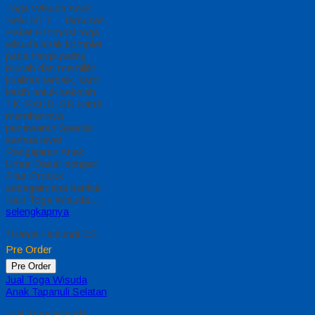
Pre Order
Pre Order
Jual Toga Wisuda
Anak Tasikmalaya
Jual Toga Wisuda
Anak Tasikmalaya
Hubungi 0812-2282-
1060 Jual Toga
Wisuda Anak
Tasikmalaya Jawa
Barat – Temukan
Paket Promosi toga
wisuda anak komplet
pada harga paling
murah dan memiliki
kualitas terbaik, kami
kasih untuk sekolah
TK, PAUD , SD Kami
memberinya
penawaran Special
semua level
Pengajaran Anak
Umur Dasar dengan
Fitur Produk
sebagaimana berikut :