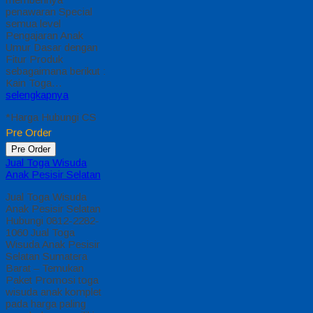
Paket Promosi toga
wisuda anak komplet
pada harga paling
murah dan memiliki
kualitas terbaik, kami
kasih untuk sekolah
TK, PAUD , SD Kami
memberinya
penawaran Special
semua level
Pengajaran Anak
Umur Dasar dengan
Fitur Produk
sebagaimana
berikut…
selengkapnya
*Harga Hubungi CS
Pre Order
Pre Order
Jual Toga Wisuda
Anak Gianyar
Jual Toga Wisuda
Anak Gianyar