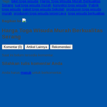
Tags:
bikin toga wisuda
,
Harga Toga Wisuda Murah Berkualitas
Serang
,
jual toga wisuda murah
,
konveksi toga wisuda
,
Pabrik
toga wisuda
,
paket toga wisuda Sekolah
,
produsen toga wisuda
murah
,
produsen toga wisuda terpercaya
,
toga wisuda berkualitas
Bagikan ke
Harga Toga Wisuda Murah Berkualitas
Serang
Komentar (0)
Artikel Lainnya
Rekomendasi
Saat ini belum tersedia komentar.
Silahkan tulis komentar Anda
Anda harus
masuk
untuk berkomentar.