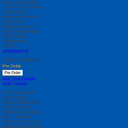
kasih untuk sekolah
TK, PAUD , SD Kami
memberinya
penawaran Special
semua level
Pengajaran Anak
Umur Dasar dengan
Fitur Produk
sebagaimana
berikut…
selengkapnya
*Harga Hubungi CS
Pre Order
Pre Order
Jual Toga Wisuda
Anak Kupang
Jual Toga Wisuda
Anak Kupang
Hubungi 0812-2282-
1060 Jual Toga
Wisuda Anak Kupang
NTT – Temukan
Paket Promosi toga
wisuda anak komplet