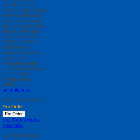
Temukan Paket
Promosi toga wisuda
anak komplet pada
harga paling murah
dan memiliki kualitas
terbaik, kami kasih
untuk sekolah TK,
PAUD , SD Kami
memberinya
penawaran Special
semua level
Pengajaran Anak
Umur Dasar dengan
Fitur Produk
sebagaimana
berikut…
selengkapnya
*Harga Hubungi CS
Pre Order
Pre Order
Jual Toga Wisuda
Anak Siak
Jual Toga Wisuda