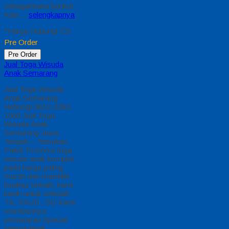
sebagaimana berikut :
Kain…
selengkapnya
*Harga Hubungi CS
Pre Order
Pre Order
Jual Toga Wisuda
Anak Semarang
Jual Toga Wisuda
Anak Semarang
Hubungi 0812-2282-
1060 Jual Toga
Wisuda Anak
Semarang Jawa
Tengah – Temukan
Paket Promosi toga
wisuda anak komplet
pada harga paling
murah dan memiliki
kualitas terbaik, kami
kasih untuk sekolah
TK, PAUD , SD Kami
memberinya
penawaran Special
semua level