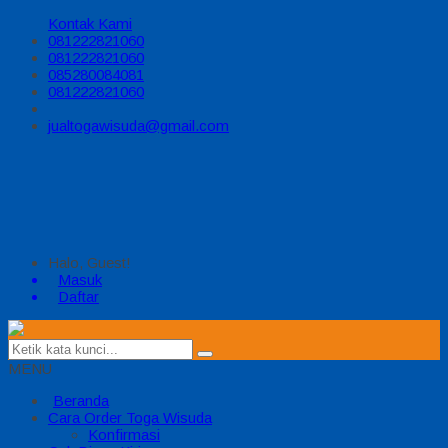
Kontak Kami
081222821060
081222821060
085280084081
081222821060
jualtogawisuda@gmail.com
Halo, Guest!
Masuk
Daftar
MENU
Beranda
Cara Order Toga Wisuda
Konfirmasi