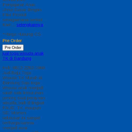
Pengajaran Anak
Umur Dasar dengan
Fitur Produk
sebagaimana berikut :
Kain…
selengkapnya
*Harga Hubungi CS
Pre Order
Pre Order
jual toga wisuda anak
TK di Bandung
Hub: 0812-2282-1060
Jual Baju Toga
Wisuda TK Murah di
Bandung Baju toga
Wisuda anak menjadi
salah satu kebutuhan
penting saat perayaan
wisuda, baik di tingkat
PAUD, TK, maupun
SD. Momen
kelulusan ini sangat
berharga karena
menjadi awal