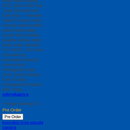
Anak Siak Hubungi
0812-2282-1060 Jual
Toga Wisuda Anak
Siak Riau – Temukan
Paket Promosi toga
wisuda anak komplet
pada harga paling
murah dan memiliki
kualitas terbaik, kami
kasih untuk sekolah
TK, PAUD , SD Kami
memberinya
penawaran Special
semua level
Pengajaran Anak
Umur Dasar dengan
Fitur Produk
sebagaimana berikut :
Kain Toga…
selengkapnya
*Harga Hubungi CS
Pre Order
Pre Order
konveksi toga wisuda
sarjana