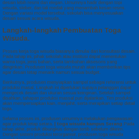
desain lebih resmi dan elegan. Umumnya hadir dengan topi
wisuda, sleber, dan tali medali yang menambah kesan resmi.
Dengan variasi model tersebut, sekolah bisa menyesuaikan
desain sesuai acara wisuda.
Langkah-langkah Pembuatan Toga
Wisuda.
Proses kerja toga wisuda biasanya dimulai dari konsultasi desain.
Pada tahap ini, pihak sekolah atau institusi dapat menentukan
warna toga, jenis bahan, serta tambahan aksesoris yang
diinginkan. Produsen toga wisuda murah akan memberikan tips
agar desain tetap menarik namun sesuai budget.
Berikutnya, produsen menyiapkan sampel sebagai referensi untuk
produksi masal. Langkah ini diperlukan supaya pelanggan dapat
mengecek desain dan ukuran sesuai keinginan. Setelah sampel
disahkan, tahapan produksi massal pun dijalankan. Tim produksi
akan mempersiapkan kain, menjahit, serta merapikan setiap detail
toga.
Selama proses ini, produsen umumnya melakukan pengawasan
agar produk tetap setara.
| toga wisuda kampus
Serang
Pada
tahap akhir, produk dibungkus dengan tertib sebelum dikirim.
Dengan sistem produksi terorganisir, produsen toga wisuda