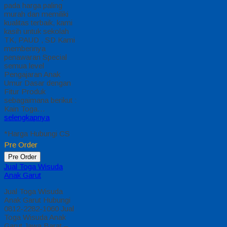
pada harga paling
murah dan memiliki
kualitas terbaik, kami
kasih untuk sekolah
TK, PAUD , SD Kami
memberinya
penawaran Special
semua level
Pengajaran Anak
Umur Dasar dengan
Fitur Produk
sebagaimana berikut :
Kain Toga…
selengkapnya
*Harga Hubungi CS
Pre Order
Pre Order
Jual Toga Wisuda
Anak Garut
Jual Toga Wisuda
Anak Garut Hubungi
0812-2282-1060 Jual
Toga Wisuda Anak
Garut Jawa Barat –