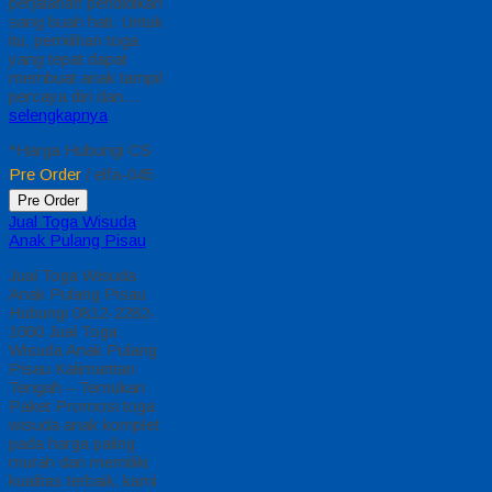
perjalanan pendidikan
sang buah hati. Untuk
itu, pemilihan toga
yang tepat dapat
membuat anak tampil
percaya diri dan…
selengkapnya
*Harga Hubungi CS
Pre Order
/ elfa-045
Pre Order
Jual Toga Wisuda
Anak Pulang Pisau
Jual Toga Wisuda
Anak Pulang Pisau
Hubungi 0812-2282-
1060 Jual Toga
Wisuda Anak Pulang
Pisau Kalimantan
Tengah – Temukan
Paket Promosi toga
wisuda anak komplet
pada harga paling
murah dan memiliki
kualitas terbaik, kami