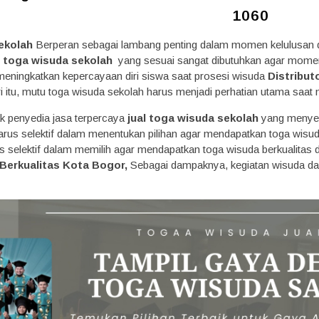
1060
ekolah
Berperan sebagai lambang penting dalam momen kelulusan di
i
toga wisuda sekolah
yang sesuai sangat dibutuhkan agar momen be
 meningkatkan kepercayaan diri siswa saat prosesi wisuda
Distribut
 itu, mutu toga wisuda sekolah harus menjadi perhatian utama saa
yak penyedia jasa terpercaya
jual toga wisuda sekolah
yang menyed
arus selektif dalam menentukan pilihan agar mendapatkan toga wisu
us selektif dalam memilih agar mendapatkan toga wisuda berkualitas
Berkualitas Kota Bogor,
Sebagai dampaknya, kegiatan wisuda da