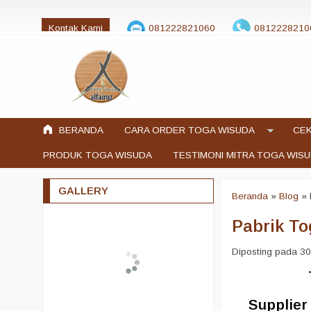
Kontak Kami
081222821060
0812228210
jualtogawisuda@gmail.com
BERANDA
CARA ORDER TOGA WISUDA
CEK
PRODUK TOGA WISUDA
TESTIMONI MITRA TOGA WIS
GALLERY
Beranda
»
Blog
»
Pabrik To
Diposting pada 30 
Supplier