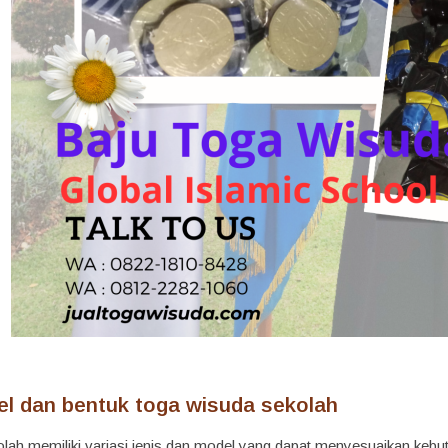
l dan bentuk toga wisuda sekolah
lah memiliki variasi jenis dan model yang dapat menyesuaikan keb