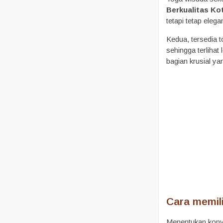
Berkualitas Ko
tetapi tetap elega
Kedua, tersedia 
sehingga terlihat 
bagian krusial ya
Cara memil
Menentukan konve