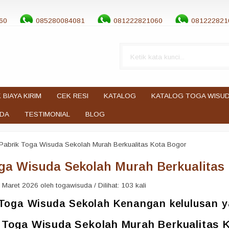
60
085280084081
081222821060
081222821
 BIAYA KIRIM
CEK RESI
KATALOG
KATALOG TOGA WISU
UDA
TESTIMONIAL
BLOG
Pabrik Toga Wisuda Sekolah Murah Berkualitas Kota Bogor
ga Wisuda Sekolah Murah Berkualitas
Maret 2026 oleh togawisuda / Dilihat: 103 kali
Toga Wisuda Sekolah Kenangan kelulusan ya
 Toga Wisuda Sekolah Murah Berkualitas K