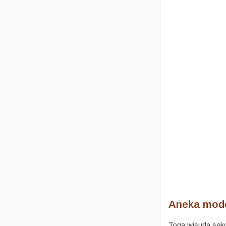
Aneka mode
Toga wisuda seko