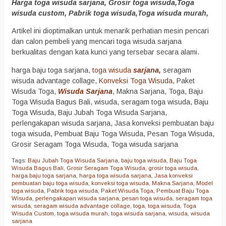
Harga toga wisuda sarjana, Grosir toga wisuda,Toga
wisuda custom, Pabrik toga wisuda,Toga wisuda murah,
Artikel ini dioptimalkan untuk menarik perhatian mesin pencari
dan calon pembeli yang mencari toga wisuda sarjana
berkualitas dengan kata kunci yang tersebar secara alami.
harga baju toga sarjana,
toga wisuda
sarjana,
seragam
wisuda advantage collage,
Konveksi Toga Wisuda
, Paket
Wisuda Toga,
Wisuda Sarjana
,
Makna Sarjana, Toga, Baju
Toga Wisuda Bagus Bali, wisuda, seragam toga wisuda, Baju
Toga Wisuda, Baju Jubah Toga Wisuda Sarjana,
perlengakapan wisuda sarjana, Jasa konveksi pembuatan baju
toga wisuda, Pembuat Baju Toga Wisuda, Pesan Toga Wisuda,
Grosir Seragam Toga Wisuda, Toga wisuda sarjana
Tags:
Baju Jubah Toga Wisuda Sarjana
,
baju toga wisuda
,
Baju Toga
Wisuda Bagus Bali
,
Grosir Seragam Toga Wisuda
,
grosir toga wisuda
,
harga baju toga sarjana
,
harga toga wisuda sarjana
,
Jasa konveksi
pembuatan baju toga wisuda
,
konveksi toga wisuda
,
Makna Sarjana
,
Model
toga wisuda
,
Pabrik toga wisuda
,
Paket Wisuda Toga
,
Pembuat Baju Toga
Wisuda
,
perlengakapan wisuda sarjana
,
pesan toga wisuda
,
seragam toga
wisuda
,
seragam wisuda advantage collage
,
toga
,
toga wisuda
,
Toga
Wisuda Custom
,
toga wisuda murah
,
toga wisuda sarjana
,
wisuda
,
wisuda
sarjana