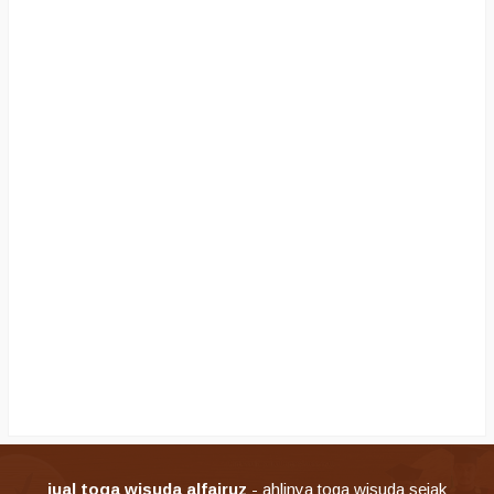
jual toga wisuda alfairuz
- ahlinya toga wisuda sejak