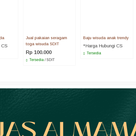
uda
Jual pakaian seragam
Baju wisuda anak trendy
toga wisuda SDIT
i CS
*Harga Hubungi CS
Rp 100.000
Tersedia
Tersedia
/ SDIT