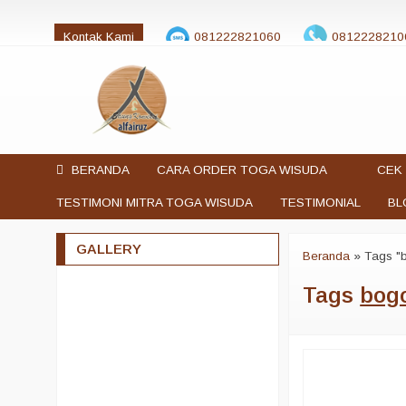
Kontak Kami
081222821060
0812228210
jualtogawisuda@gmail.com
BERANDA
CARA ORDER TOGA WISUDA
CEK 
TESTIMONI MITRA TOGA WISUDA
TESTIMONIAL
BL
GALLERY
Beranda
»
Tags "
Tags
bog