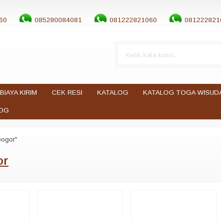
60
085280084081
081222821060
081222821
BIAYA KIRIM
CEK RESI
KATALOG
KATALOG TOGA WISUD
OG
bogor"
or