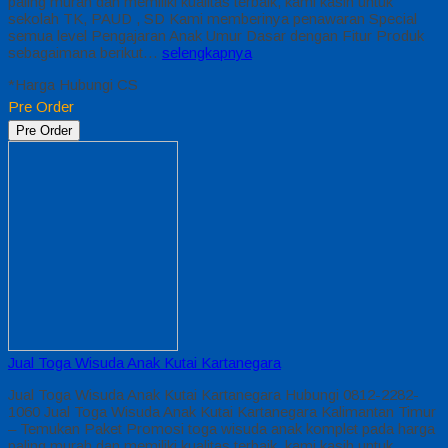
paling murah dan memiliki kualitas terbaik, kami kasih untuk
sekolah TK, PAUD , SD Kami memberinya penawaran Special
semua level Pengajaran Anak Umur Dasar dengan Fitur Produk
sebagaimana berikut…
selengkapnya
*Harga Hubungi CS
Pre Order
Pre Order
Jual Toga Wisuda Anak Kutai Kartanegara
Jual Toga Wisuda Anak Kutai Kartanegara Hubungi 0812-2282-
1060 Jual Toga Wisuda Anak Kutai Kartanegara Kalimantan Timur
– Temukan Paket Promosi toga wisuda anak komplet pada harga
paling murah dan memiliki kualitas terbaik, kami kasih untuk