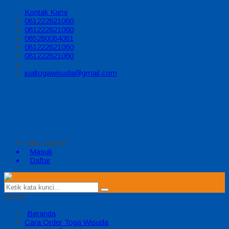
Kontak Kami
081222821060
081222821060
085280084081
081222821060
081222821060
jualtogawisuda@gmail.com
Halo, Guest!
Masuk
Daftar
MENU
Beranda
Cara Order Toga Wisuda