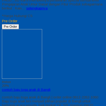
PAUD , SD Kami memberinya penawaran Special semua level
Pengajaran Anak Umur Dasar dengan Fitur Produk sebagaimana
berikut : Kain…
selengkapnya
*Harga Hubungi CS
Pre Order
Pre Order
Diskon
20%
contoh baju toga anak di Bangli
contoh baju toga anak di Bangli | order online 0812-2282-1060
Baju toga anak kini menjadi pilihan populer di Bangli untuk
berbagai acara wisuda, baik tingkat TK, SD, maupun PAUD.