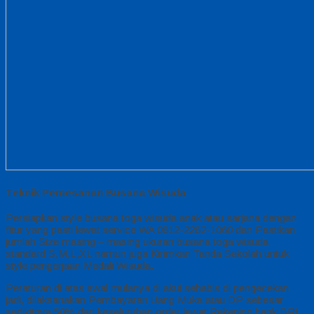
Teknik Pemesanan Busana Wisuda
Persiapkan style busana toga wisuda anak atau sarjana dengan
fitur yang pasti lewat service WA 0812-2282-1060 dan Pastikan
jumlah Size masing – masing ukuran busana toga wisuda
standard S,M,L,XL namun juga Kirimkan Tanda Sekolah untuk
style pengerjaan Medali Wisuda.
Peraturan di atas awal mulanya di akui sehabis di pengecekan
jadi, dilaksanakan Pembayaran Uang Muka atau DP sebesar
sedikitnya 50% dari keseluruhan order lewat Rekening bank BRI