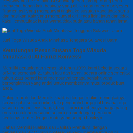
Bestway atau BSY ialah Bi Shrinkage Yarn, kerap orang terus
menyebut bahan kain bestway yang dibikin dari macam polyester
fiilamen asli yang mempunyai tingkat ke susutan yang tidak sama
dan hasilkan Kain yang mempunyai ciri : rada licin, jatuh dan tidak
kaku, lembut,tidak kusut,warna tidak puda atau bahan tahan lama,
Jual Toga Wisuda Anak Minahasa Tenggara Sulawesi Utara
Keuntungan Pesan Busana Toga Wisuda
Minahasa di Al Fairuz Konveksi
Memiliki pengalaman semenjak tahun 1999, kami bekerja secara
off-line semenjak 21 tahun lalu dan layani secara online semenjak
tahun 2011 berarti kami mempunyai tenaga penjahit yang
berpenglaman yang andal untuk memberinya mutu produk buat
anda.
Paling murah dan Memiliki kualitas dengan makin meningkatnya
service jahit secara online talh pengaruhi harga jual busana toga
wisuda dengan jenis harga, tetapi kami memberinya harga paling
murah untuk pemesanan secara grosir dengan peraturan
sedikitnya order dengan mutu yang serupa hasilnya
Bahan Memiliki kualitas dan Jahitan Premium, dengan
pengalaman SDM yang profesional kami memberinya mutu