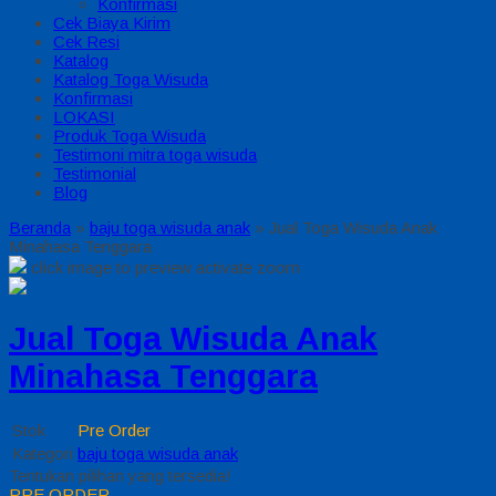
Konfirmasi
Cek Biaya Kirim
Cek Resi
Katalog
Katalog Toga Wisuda
Konfirmasi
LOKASI
Produk Toga Wisuda
Testimoni mitra toga wisuda
Testimonial
Blog
Beranda
»
baju toga wisuda anak
»
Jual Toga Wisuda Anak
Minahasa Tenggara
click image to preview
activate zoom
Jual Toga Wisuda Anak
Minahasa Tenggara
Stok
Pre Order
Kategori
baju toga wisuda anak
Tentukan pilihan yang tersedia!
PRE ORDER