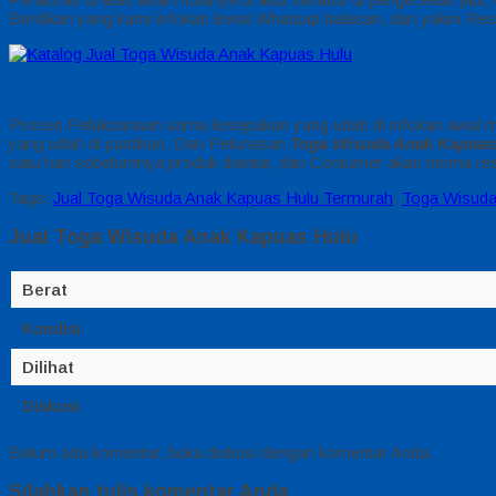
Berdikari yang kami infokan lewat Whatsap balasan, dan yakini Re
Prosen Pelaksanaan sama kesepakan yang udah di infokan awal mul
yang udah di pastikan. Dan Pelunasan
Toga Wisuda Anak Kapuas
satu hari sebelumnya produk diantar, dan Costumer akan terima res
Tags:
Jual Toga Wisuda Anak Kapuas Hulu Termurah
,
Toga Wisuda
Jual Toga Wisuda Anak Kapuas Hulu
Berat
Kondisi
Dilihat
Diskusi
Belum ada komentar, buka diskusi dengan komentar Anda.
Silahkan tulis komentar Anda