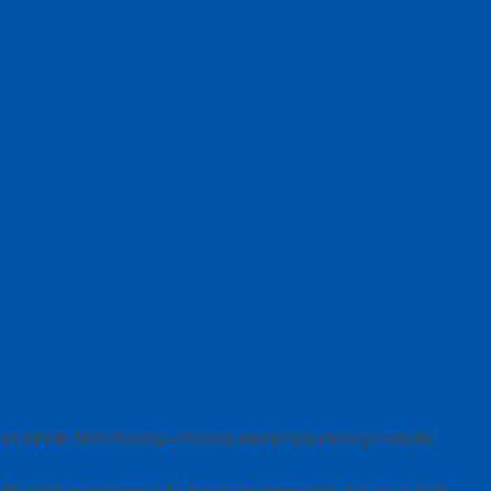
ikan jumlah Size masing – masing ukuran busana toga wisuda
50% dari keseluruhan order lewat Rekening bank BRI atau Bank