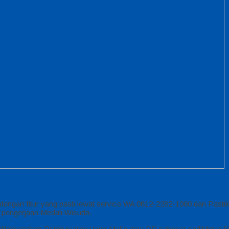
 dengan fitur yang pasti lewat service WA 0812-2282-1060 dan Past
 pengerjaan Medali Wisuda.
di, dilaksanakan Pembayaran Uang Muka atau DP sebesar sedikitnya 