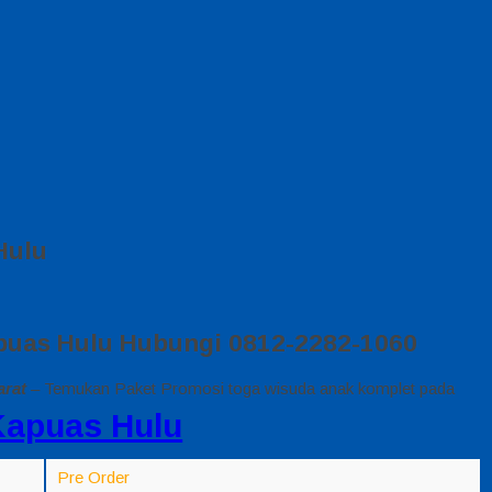
Hulu
puas Hulu Hubungi 0812-2282-1060
arat
– Temukan Paket Promosi toga wisuda anak komplet pada
Kapuas Hulu
Pre Order