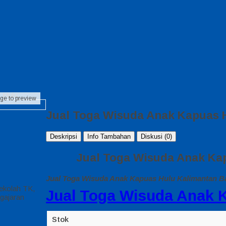
 Hulu
age to preview
Jual Toga Wisuda Anak Kapuas 
Deskripsi
Info Tambahan
Diskusi (0)
Jual Toga Wisuda Anak Ka
Jual Toga Wisuda Anak Kapuas Hulu Kalimantan B
sekolah TK,
Jual Toga Wisuda Anak 
gajaran
Stok