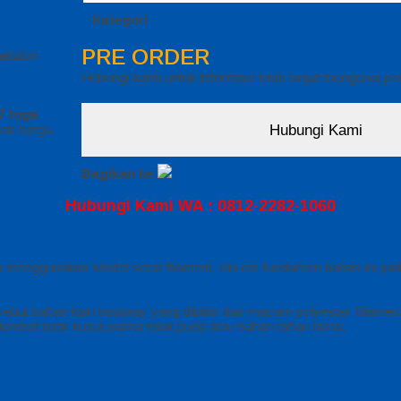
Kategori
PRE ORDER
abulon
Hubungi kami untuk informasi lebih lanjut mengenai p
l Toga
Hubungi Kami
ati harga
Bagikan ke
Hubungi Kami WA : 0812-2282-1060
 menggunakan Model serat filament, ciri-ciri fundamen bahan ini pad
ebut bahan kain bestway yang dibikin dari macam polyester fiilamen
, lembut,tidak kusut,warna tidak puda atau bahan tahan lama,