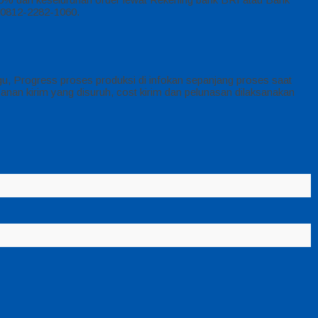
P 0812-2282-1060.
u, Progress proses produksi di infokan sepanjang proses saat
nan kirim yang disuruh, cost kirim dan pelunasan dilaksanakan