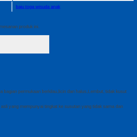
baju toga wisuda anak
emesanan produk ini.
a bagian permukaan berkilau,licin dan halus,Lembut, tidak kusut
 asli yang mempunyai tingkat ke susutan yang tidak sama dan