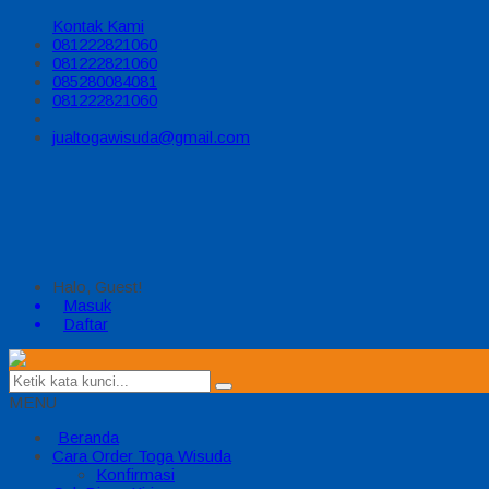
Kontak Kami
081222821060
081222821060
085280084081
081222821060
jualtogawisuda@gmail.com
Halo, Guest!
Masuk
Daftar
MENU
Beranda
Cara Order Toga Wisuda
Konfirmasi