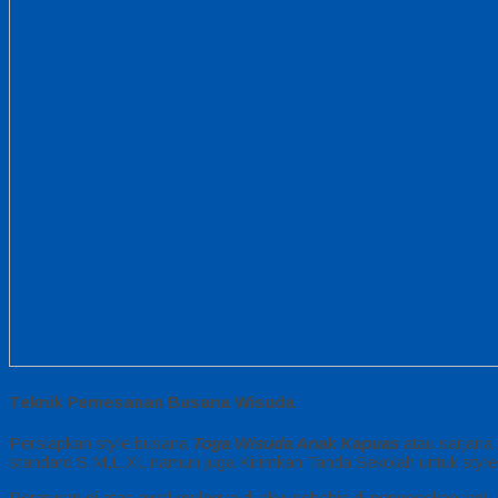
Teknik Pemesanan Busana Wisuda
Persiapkan style busana
Toga Wisuda Anak Kapuas
atau sarjana
standard S,M,L,XL namun juga Kirimkan Tanda Sekolah untuk style
Peraturan di atas awal mulanya di akui sehabis di pengecekan ja