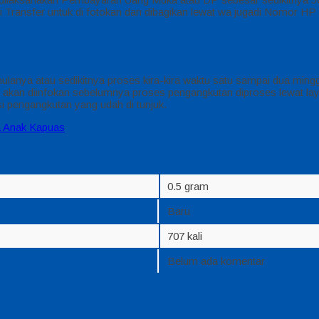
si Transfer untuk di fotokan dan dibagikan lewat wa jugadi Nomor H
anya atau sedikitnya proses kira-kira waktu satu sampai dua mingg
akan diinfokan sebelumnya proses pengangkutan diproses lewat laya
i pengangkutan yang udah di tunjuk.
 Anak Kapuas
0.5 gram
Baru
707 kali
Belum ada komentar