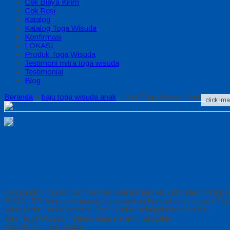
Cek Biaya Kirim
Cek Resi
Katalog
Katalog Toga Wisuda
Konfirmasi
LOKASI
Produk Toga Wisuda
Testimoni mitra toga wisuda
Testimonial
Blog
Beranda
»
baju toga wisuda anak
»
Jual Toga Wisuda Anak Kapuas
click im
harga paling murah dan memiliki kualitas terbaik, kami kasih untuk 
PAUD , SD Kami memberinya penawaran Special semua level Pen
Anak Umur Dasar dengan Fitur Produk sebagaimana berikut :
Kain Toga Wisuda : Bahan Saten brand Indosaten
Kain Sleber : kain Saten