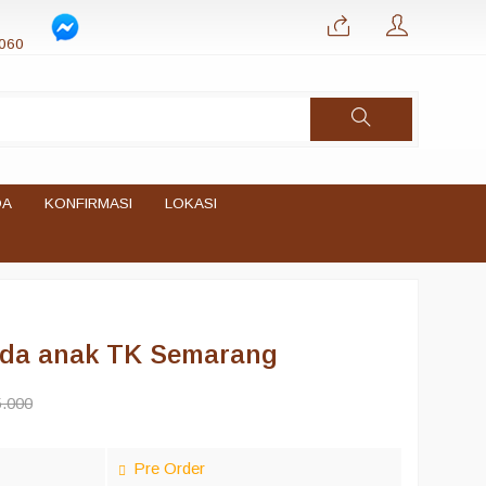
060
DA
KONFIRMASI
LOKASI
uda anak TK Semarang
.000
Pre Order