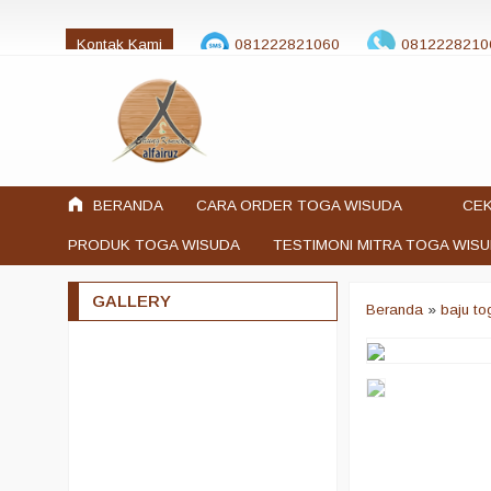
Kontak Kami
081222821060
0812228210
jualtogawisuda@gmail.com
BERANDA
CARA ORDER TOGA WISUDA
CEK
PRODUK TOGA WISUDA
TESTIMONI MITRA TOGA WIS
GALLERY
Beranda
»
baju t