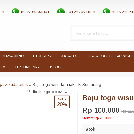
60
085280084081
081222821060
081222821
 BIAYA KIRIM
CEK RESI
KATALOG
KATALOG TOGA WISU
UDA
TESTIMONIAL
BLOG
oga wisuda anak
»
Baju toga wisuda anak TK Semarang
click image to preview
Baju toga wis
Diskon
20%
Rp 100.000
Rp 125
Hemat Rp 25.000
Stok