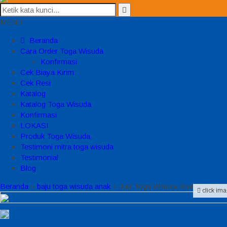
MENU
Beranda
Cara Order Toga Wisuda
Konfirmasi
Cek Biaya Kirim
Cek Resi
Katalog
Katalog Toga Wisuda
Konfirmasi
LOKASI
Produk Toga Wisuda
Testimoni mitra toga wisuda
Testimonial
Blog
Beranda
»
baju toga wisuda anak
»
Jual Toga Wisuda Anak Batam
click ima