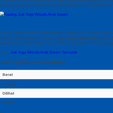
Berdikari yang kami infokan lewat Whatsap balasan, dan yakini Res
Prosen Pelaksanaan sama kesepakan yang udah di infokan awal mula
udah di pastikan. Dan Pelunasan
Toga Wisuda Anak Batam
akan d
sebelumnya produk diantar, dan Costumer akan terima resi pengangk
Tags:
Jual Toga Wisuda Anak Batam Termurah
Jual Toga Wisuda Anak Batam
Berat
Kondisi
Dilihat
Diskusi