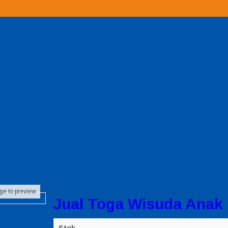
ge to preview
Jual Toga Wisuda Anak
Stok