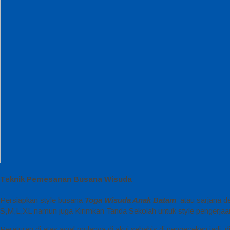
Teknik Pemesanan Busana Wisuda
Persiapkan style busana
Toga Wisuda Anak Batam
atau sarjana d
S,M,L,XL namun juga Kirimkan Tanda Sekolah untuk style pengerjaa
Peraturan di atas awal mulanya di akui sehabis di pengecekan jad