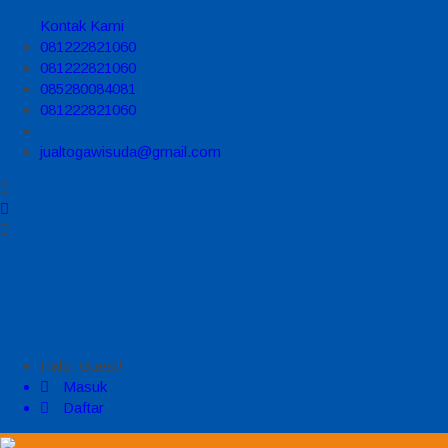
Kontak Kami
081222821060
081222821060
085280084081
081222821060
jualtogawisuda@gmail.com
Halo, Guest!
Masuk
Daftar