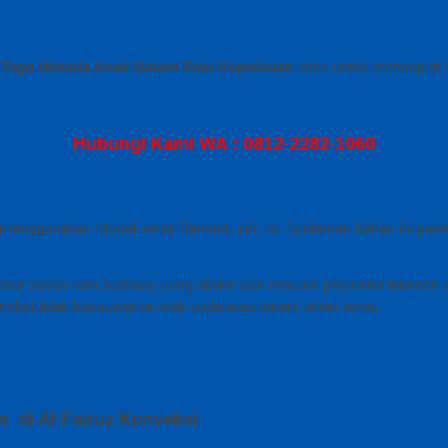
 Toga Wisuda Anak Batam Riau Kepulauan
anda untuk mendapati ha
Hubungi Kami WA : 0812-2282-1060
menggunakan Model serat filament, ciri-ciri fundamen bahan ini pada
but bahan kain bestway yang dibikin dari macam polyester fiilamen 
 lembut,tidak kusut,warna tidak puda atau bahan tahan lama,
am
di Al Fairuz Konveksi