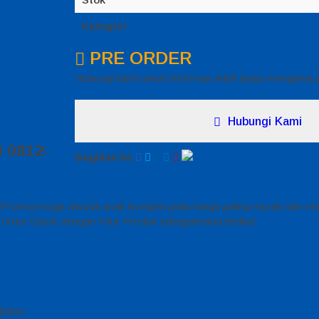
Kategori
PRE ORDER
Hubungi kami untuk informasi lebih lanjut mengenai
Hubungi Kami
 0812-
Bagikan ke
romosi toga wisuda anak komplet pada harga paling murah dan memil
Umur Dasar dengan Fitur Produk sebagaimana berikut :
bulon