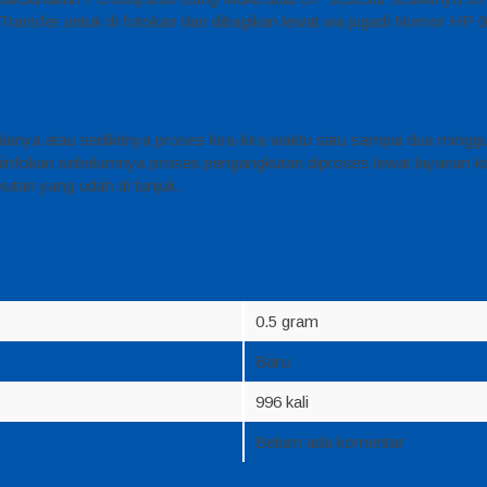
i Transfer untuk di fotokan dan dibagikan lewat wa jugadi Nomor HP
nya atau sedikitnya proses kira-kira waktu satu sampai dua minggu
iinfokan sebelumnya proses pengangkutan diproses lewat layanan kir
utan yang udah di tunjuk.
0.5 gram
Baru
996 kali
Belum ada komentar