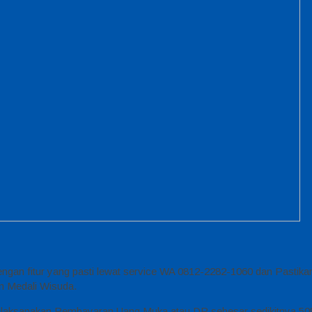
engan fitur yang pasti lewat service WA 0812-2282-1060 dan Pastik
n Medali Wisuda.
i, dilaksanakan Pembayaran Uang Muka atau DP sebesar sedikitnya 5