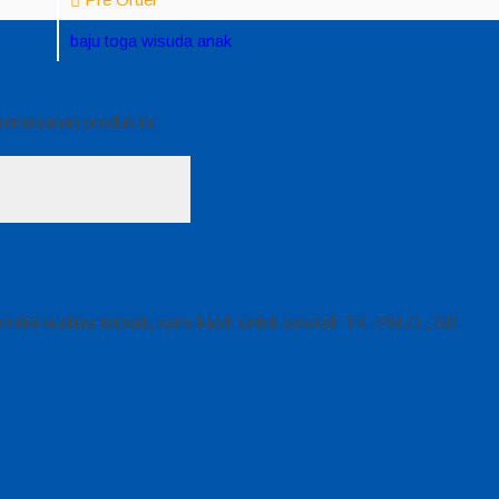
baju toga wisuda anak
 pemesanan produk ini.
iki kualitas terbaik, kami kasih untuk sekolah TK, PAUD , SD