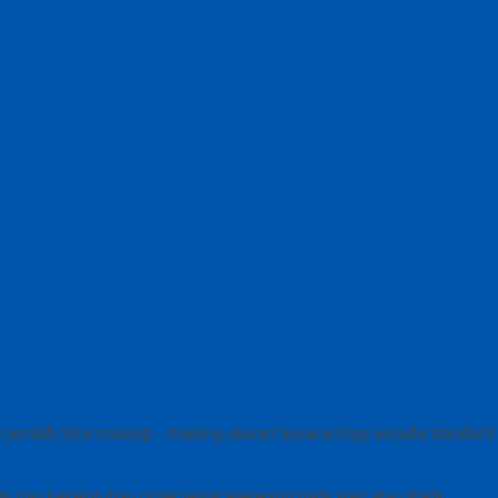
an jumlah Size masing – masing ukuran busana toga wisuda standard
0% dari keseluruhan order lewat Rekening bank BRI atau Bank