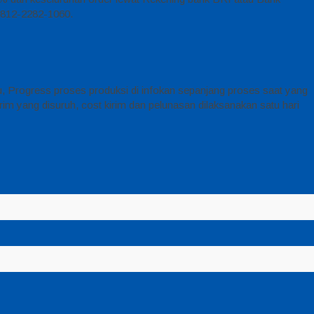
 0812-2282-1060.
, Progress proses produksi di infokan sepanjang proses saat yang
im yang disuruh, cost kirim dan pelunasan dilaksanakan satu hari