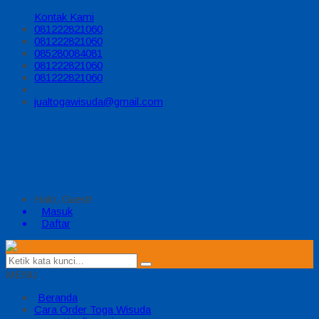
Kontak Kami
081222821060
081222821060
085280084081
081222821060
081222821060
jualtogawisuda@gmail.com
Halo, Guest!
Masuk
Daftar
MENU
Beranda
Cara Order Toga Wisuda