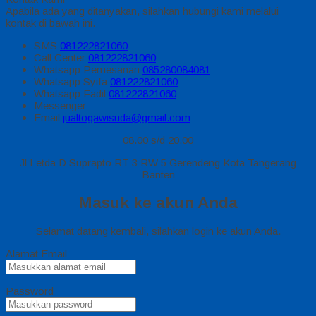
Apabila ada yang ditanyakan, silahkan hubungi kami melalui
kontak di bawah ini.
SMS
081222821060
Call Center
081222821060
Whatsapp
Pemesanan
085280084081
Whatsapp
Syifa
081222821060
Whatsapp
Fadil
081222821060
Messenger
Email
jualtogawisuda@gmail.com
08.00 s/d 20.00
Jl Letda D Suprapto RT 3 RW 5 Gerendeng Kota Tangerang
Banten
Masuk ke akun Anda
Selamat datang kembali, silahkan login ke akun Anda.
Alamat Email
Password