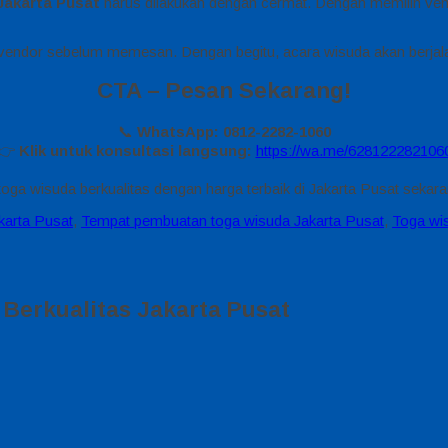
Jakarta Pusat
harus dilakukan dengan cermat. Dengan memilih vend
endor sebelum memesan. Dengan begitu, acara wisuda akan berjala
CTA – Pesan Sekarang!
📞
WhatsApp: 0812-2282-1060
👉
Klik untuk konsultasi langsung:
https://wa.me/628122282106
oga wisuda berkualitas dengan harga terbaik di Jakarta Pusat sekara
karta Pusat
,
Tempat pembuatan toga wisuda Jakarta Pusat
,
Toga wis
erkualitas Jakarta Pusat