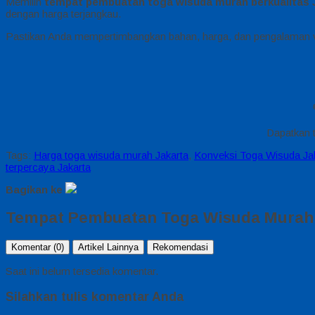
Memilih
tempat pembuatan toga wisuda murah berkualitas 
dengan harga terjangkau.
Pastikan Anda mempertimbangkan bahan, harga, dan pengalaman v
Dapatkan t
Tags:
Harga toga wisuda murah Jakarta
,
Konveksi Toga Wisuda Ja
terpercaya Jakarta
Bagikan ke
Tempat Pembuatan Toga Wisuda Murah B
Komentar (0)
Artikel Lainnya
Rekomendasi
Saat ini belum tersedia komentar.
Silahkan tulis komentar Anda