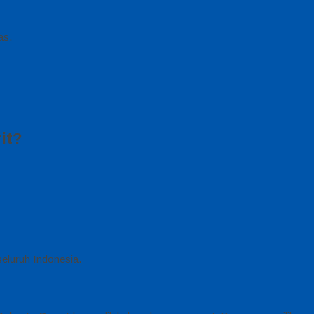
as.
it?
seluruh Indonesia.