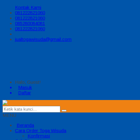
Kontak Kami
081222821060
081222821060
085280084081
081222821060
jualtogawisuda@gmail.com
Halo, Guest!
Masuk
Daftar
MENU
Beranda
Cara Order Toga Wisuda
Konfirmasi