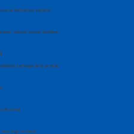
esuai kebutuhan institusi.
sanan selesai sesuai deadline.
i
iakan berbagai jenis produk:
n.
rofesional.
tau logo institusi.