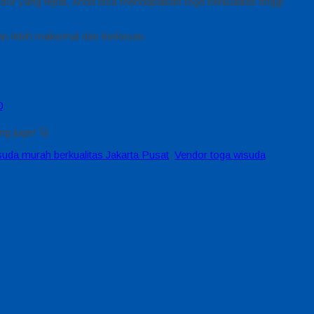
or yang tepat, Anda bisa mendapatkan toga berkualitas tinggi
n lebih maksimal dan berkesan.
0
ng juga! 🚀
uda murah berkualitas Jakarta Pusat
,
Vendor toga wisuda