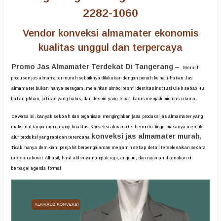
2282-1060
Vendor konveksi almamater ekonomis
kualitas unggul dan terpercaya
Promo Jas Almamater Terdekat Di Tangerang
–
Memilih
produsen jas almamater murah sebaiknya dilakukan dengan penuh kehati-hatian Jas
almamater bukan hanya seragam, melainkan simbol resmi identitas institusi Oleh sebab itu,
bahan pilihan, jahitan yang halus, dan desain yang tepat harus menjadi prioritas utama.
Dewasa ini, banyak sekolah dan organisasi menginginkan jasa produksi jas almamater yang
maksimal tanpa mengurangi kualitas Konveksi almamater bermutu tinggi biasanya memiliki
konveksi jas almamater murah,
alur produksi yang rapi dan terencana
Tidak hanya demikian, penjahit berpengalaman menjamin setiap detail terselesaikan secara
rapi dan akurat Alhasil, hasil akhirnya nampak rapi, anggun, dan nyaman dikenakan di
berbagai agenda formal