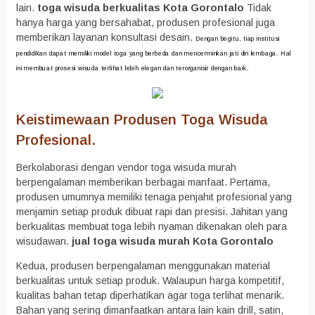
lain.
toga wisuda berkualitas Kota Gorontalo
Tidak
hanya harga yang bersahabat, produsen profesional juga
memberikan layanan konsultasi desain.
Dengan begitu, tiap institusi
pendidikan dapat memiliki model toga yang berbeda dan mencerminkan jati diri lembaga. Hal
ini membuat prosesi wisuda terlihat lebih elegan dan terorganisir dengan baik.
Keistimewaan Produsen Toga Wisuda
Profesional.
Berkolaborasi dengan vendor toga wisuda murah
berpengalaman memberikan berbagai manfaat. Pertama,
produsen umumnya memiliki tenaga penjahit profesional yang
menjamin setiap produk dibuat rapi dan presisi. Jahitan yang
berkualitas membuat toga lebih nyaman dikenakan oleh para
wisudawan.
jual toga wisuda murah Kota Gorontalo
Kedua, produsen berpengalaman menggunakan material
berkualitas untuk setiap produk. Walaupun harga kompetitif,
kualitas bahan tetap diperhatikan agar toga terlihat menarik.
Bahan yang sering dimanfaatkan antara lain kain drill, satin,