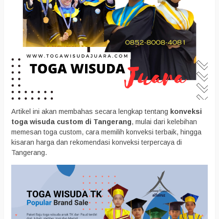
Artikel ini akan membahas secara lengkap tentang
konveksi
toga wisuda custom di Tangerang
, mulai dari kelebihan
memesan toga custom, cara memilih konveksi terbaik, hingga
kisaran harga dan rekomendasi konveksi terpercaya di
Tangerang.