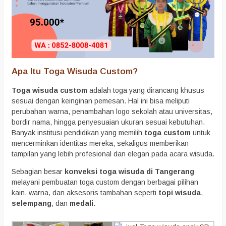
Apa Itu Toga Wisuda Custom?
Toga wisuda custom
adalah toga yang dirancang khusus
sesuai dengan keinginan pemesan. Hal ini bisa meliputi
perubahan warna, penambahan logo sekolah atau universitas,
bordir nama, hingga penyesuaian ukuran sesuai kebutuhan.
Banyak institusi pendidikan yang memilih
toga custom
untuk
mencerminkan identitas mereka, sekaligus memberikan
tampilan yang lebih profesional dan elegan pada acara wisuda.
Sebagian besar
konveksi toga wisuda di Tangerang
melayani pembuatan toga custom dengan berbagai pilihan
kain, warna, dan aksesoris tambahan seperti
topi wisuda
,
selempang
, dan
medali
.