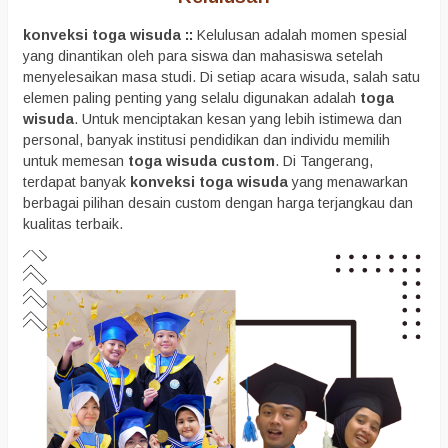
konveksi toga wisuda ::
Kelulusan adalah momen spesial
yang dinantikan oleh para siswa dan mahasiswa setelah
menyelesaikan masa studi. Di setiap acara wisuda, salah satu
elemen paling penting yang selalu digunakan adalah
toga
wisuda
. Untuk menciptakan kesan yang lebih istimewa dan
personal, banyak institusi pendidikan dan individu memilih
untuk memesan
toga wisuda custom
. Di Tangerang,
terdapat banyak
konveksi toga wisuda
yang menawarkan
berbagai pilihan desain custom dengan harga terjangkau dan
kualitas terbaik.