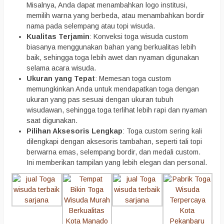
Misalnya, Anda dapat menambahkan logo institusi,
memilih warna yang berbeda, atau menambahkan bordir
nama pada selempang atau topi wisuda.
Kualitas Terjamin
: Konveksi toga wisuda custom
biasanya menggunakan bahan yang berkualitas lebih
baik, sehingga toga lebih awet dan nyaman digunakan
selama acara wisuda.
Ukuran yang Tepat
: Memesan toga custom
memungkinkan Anda untuk mendapatkan toga dengan
ukuran yang pas sesuai dengan ukuran tubuh
wisudawan, sehingga toga terlihat lebih rapi dan nyaman
saat digunakan.
Pilihan Aksesoris Lengkap
: Toga custom sering kali
dilengkapi dengan aksesoris tambahan, seperti tali topi
berwarna emas, selempang bordir, dan medali custom.
Ini memberikan tampilan yang lebih elegan dan personal.