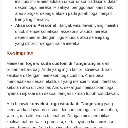
institusi mulai memadukan unsur-unsur tradisional dalam
desain toga mereka. Misalnya, penggunaan kain batik
atau songket sebagai aksen pada jubah toga menjadi
tren yang menarik.
Aksesoris Personal
: Banyak wisudawan yang memilih
untuk mempersonalisasi aksesoris wisuda mereka,
seperti medali dengan logo khusus atau selempang
yang dibordir dengan nama mereka.
Kesimpulan
Memesan
toga wisuda custom di Tangerang
adalah
pilihan terbaik bagi Anda yang ingin tampil istimewa di hari
kelulusan. Dengan memesan toga custom, Anda bisa
mendapatkan desain eksklusif yang mencerminkan identitas
sekolah atau universitas Anda, sekaligus memastikan toga
nyaman dipakai dan sesuai dengan ukuran tubuh wisudawan.
Ada banyak
konveksi toga wisuda di Tangerang
yang
menawarkan layanan custom dengan berbagai pilihan bahan,
warna, dan aksesoris tambahan. Dengan memperhatikan
kualitas bahan, waktu produksi, serta layanan kustomisasi
yang ditawarkan, Anda bisa mendapatkan toga wisuda