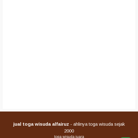
jual toga wisuda alfairuz
- ahlinya toga wisuda sejak
2000
toga wisuda juara