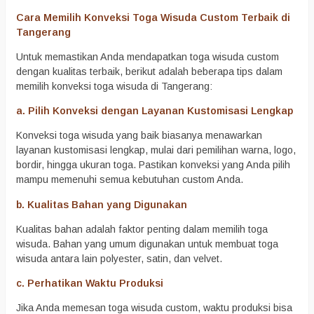
Cara Memilih Konveksi Toga Wisuda Custom Terbaik di
Tangerang
Untuk memastikan Anda mendapatkan toga wisuda custom
dengan kualitas terbaik, berikut adalah beberapa tips dalam
memilih konveksi toga wisuda di Tangerang:
a. Pilih Konveksi dengan Layanan Kustomisasi Lengkap
Konveksi toga wisuda yang baik biasanya menawarkan
layanan kustomisasi lengkap, mulai dari pemilihan warna, logo,
bordir, hingga ukuran toga. Pastikan konveksi yang Anda pilih
mampu memenuhi semua kebutuhan custom Anda.
b. Kualitas Bahan yang Digunakan
Kualitas bahan adalah faktor penting dalam memilih toga
wisuda. Bahan yang umum digunakan untuk membuat toga
wisuda antara lain polyester, satin, dan velvet.
c. Perhatikan Waktu Produksi
Jika Anda memesan toga wisuda custom, waktu produksi bisa