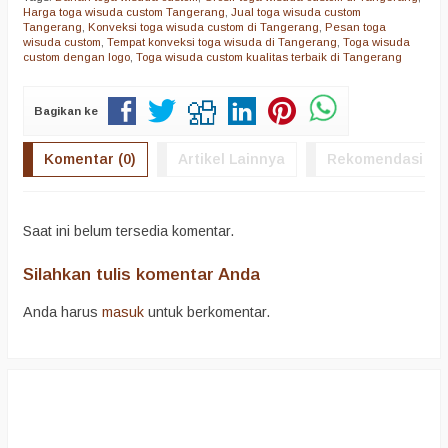
Harga toga wisuda custom Tangerang
,
Jual toga wisuda custom
Tangerang
,
Konveksi toga wisuda custom di Tangerang
,
Pesan toga
wisuda custom
,
Tempat konveksi toga wisuda di Tangerang
,
Toga wisuda
custom dengan logo
,
Toga wisuda custom kualitas terbaik di Tangerang
Bagikan ke
Komentar (0)
Artikel Lainnya
Rekomendasi
Saat ini belum tersedia komentar.
Silahkan tulis komentar Anda
Anda harus
masuk
untuk berkomentar.