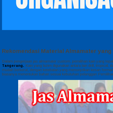
Rekomendasi Material Almamater yang
Dalam pengerjaan jas almamater custom, pemilihan kain yang tep
Kain yang lazim digunakan antara lain drill, tropical,
Tangerang.
mudah berkerut, dengan ketebalan yang menonjolkan kesan formal Di
biasanya menentukan bahan sesuai kebutuhan pelanggan Pemilihan 