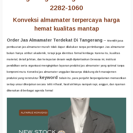
2282-1060
Konveksi almamater terpercaya harga
hemat kualitas mantap
Order Jas Almamater Terdekat Di Tangerang
–
Memilih jasa
pembuatan jas almamater murah tidak dapat dilakukan tanpa pertimbangan Jas almamater
bukan hanya atribut akademik, tetapi juga identitas formal lembaga Karena itu, kualitas
material, detail jahitan, dan ketepatan desain wajib diprioritaskan Dewasa ini, institusi
pendidikan serta organisasi menginginkan layanan produksi jas almamater yang optimal tanpa
kompromi mutu Konveksi jas almamater unggulan biasanya didukung oleh manajemen
keyword
produksi yang terstruktur
Selain itu, para penjahit berpengalaman memastikan
setiap unsur dikerjakan secara teliti Alhasil, hasil akhirnya nampak rapi, anggun, dan nyaman
dikenakan di berbagai agenda formal