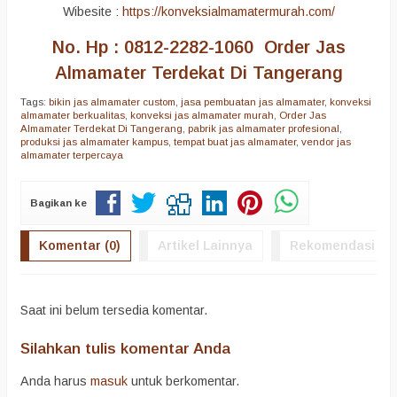
Wibesite :
https://konveksialmamatermurah.com/
No. Hp : 0812-2282-1060 Order Jas
Almamater Terdekat Di Tangerang
Tags:
bikin jas almamater custom
,
jasa pembuatan jas almamater
,
konveksi
almamater berkualitas
,
konveksi jas almamater murah
,
Order Jas
Almamater Terdekat Di Tangerang
,
pabrik jas almamater profesional
,
produksi jas almamater kampus
,
tempat buat jas almamater
,
vendor jas
almamater terpercaya
Bagikan ke
Komentar (0)
Artikel Lainnya
Rekomendasi
Saat ini belum tersedia komentar.
Silahkan tulis komentar Anda
Anda harus
masuk
untuk berkomentar.