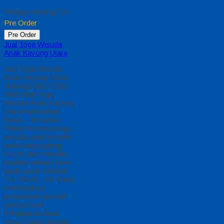
*Harga Hubungi CS
Pre Order
Pre Order
Jual Toga Wisuda
Anak Kayong Utara
Jual Toga Wisuda
Anak Kayong Utara
Hubungi 0812-2282-
1060 Jual Toga
Wisuda Anak Kayong
Utara Kalimantan
Barat – Temukan
Paket Promosi toga
wisuda anak komplet
pada harga paling
murah dan memiliki
kualitas terbaik, kami
kasih untuk sekolah
TK, PAUD , SD Kami
memberinya
penawaran Special
semua level
Pengajaran Anak
Umur Dasar dengan