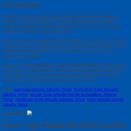
Kesimpulan
Memilih
pesan toga wisuda murah berkualitas Jakarta
Timur
merupakan langkah yang tepat bagi sekolah, kampus,
maupun lembaga pendidikan yang membutuhkan toga wisuda
berkualitas dengan harga terjangkau.
Selain menawarkan berbagai pilihan desain dan bahan, konveksi
profesional juga memiliki proses produksi yang terstruktur. Hal ini
memastikan setiap toga wisuda diproduksi dengan standar
kualitas yang tinggi.
Dengan memilih
produsen toga wisuda Jakarta Timur
yang
terpercaya, kebutuhan toga wisuda dapat terpenuhi dengan baik.
Pada akhirnya, acara wisuda dapat berlangsung lebih khidmat,
rapi, dan penuh kebanggaan bagi seluruh peserta.
Tags:
jual toga wisuda Jakarta Timur
,
Konveksi Toga Wisuda
Jakarta Timur
,
pesan toga wisuda murah berkualitas Jakarta
Timur
,
produsen toga wisuda Jakarta Timur
,
toga wisuda murah
Jakarta Timur
Bagikan ke
Pesan Toga Wisuda Murah Berkualitas