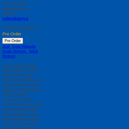
Fitur Produk
sebagaimana
berikut…
selengkapnya
*Harga Hubungi CS
Pre Order
Pre Order
Jual Toga Wisuda
Anak Bintuni, Teluk
Bintuni
Jual Toga Wisuda
Anak Bintuni, Teluk
Bintuni Hubungi
0812-2282-1060 Jual
Toga Wisuda Anak
Bintuni, Teluk Bintuni
Papua Barat –
Temukan Paket
Promosi toga wisuda
anak komplet pada
harga paling murah
dan memiliki kualitas
terbaik, kami kasih
untuk sekolah TK,