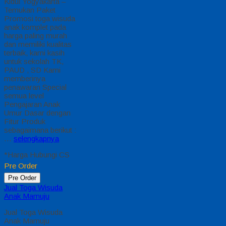
Kidul Yogyakarta –
Temukan Paket
Promosi toga wisuda
anak komplet pada
harga paling murah
dan memiliki kualitas
terbaik, kami kasih
untuk sekolah TK,
PAUD , SD Kami
memberinya
penawaran Special
semua level
Pengajaran Anak
Umur Dasar dengan
Fitur Produk
sebagaimana berikut :
…
selengkapnya
*Harga Hubungi CS
Pre Order
Pre Order
Jual Toga Wisuda
Anak Mamuju
Jual Toga Wisuda
Anak Mamuju