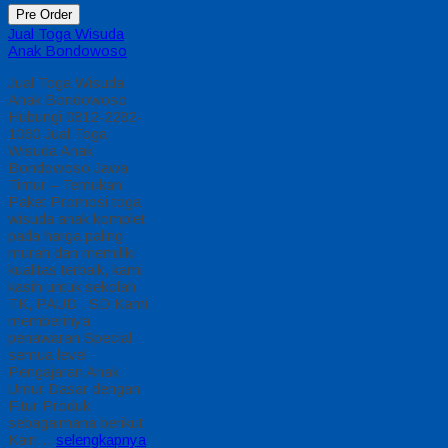
Pre Order
Jual Toga Wisuda
Anak Bondowoso
Jual Toga Wisuda
Anak Bondowoso
Hubungi 0812-2282-
1060 Jual Toga
Wisuda Anak
Bondowoso Jawa
Timur – Temukan
Paket Promosi toga
wisuda anak komplet
pada harga paling
murah dan memiliki
kualitas terbaik, kami
kasih untuk sekolah
TK, PAUD , SD Kami
memberinya
penawaran Special
semua level
Pengajaran Anak
Umur Dasar dengan
Fitur Produk
sebagaimana berikut :
Kain…
selengkapnya