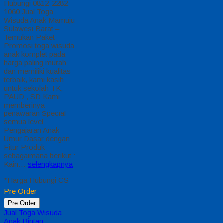
Hubungi 0812-2282-
1060 Jual Toga
Wisuda Anak Mamuju
Sulawesi Barat –
Temukan Paket
Promosi toga wisuda
anak komplet pada
harga paling murah
dan memiliki kualitas
terbaik, kami kasih
untuk sekolah TK,
PAUD , SD Kami
memberinya
penawaran Special
semua level
Pengajaran Anak
Umur Dasar dengan
Fitur Produk
sebagaimana berikut :
Kain…
selengkapnya
*Harga Hubungi CS
Pre Order
Pre Order
Jual Toga Wisuda
Anak Bintan