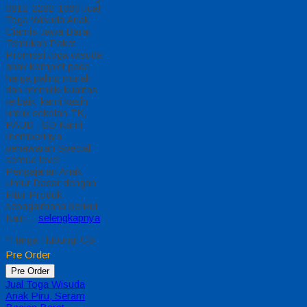
0812-2282-1060 Jual
Toga Wisuda Anak
Ciamis Jawa Barat –
Temukan Paket
Promosi toga wisuda
anak komplet pada
harga paling murah
dan memiliki kualitas
terbaik, kami kasih
untuk sekolah TK,
PAUD , SD Kami
memberinya
penawaran Special
semua level
Pengajaran Anak
Umur Dasar dengan
Fitur Produk
sebagaimana berikut :
Kain…
selengkapnya
*Harga Hubungi CS
Pre Order
Pre Order
Jual Toga Wisuda
Anak Piru, Seram