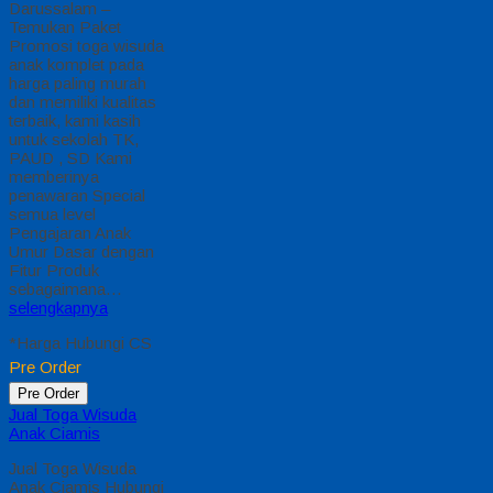
Darussalam –
Temukan Paket
Promosi toga wisuda
anak komplet pada
harga paling murah
dan memiliki kualitas
terbaik, kami kasih
untuk sekolah TK,
PAUD , SD Kami
memberinya
penawaran Special
semua level
Pengajaran Anak
Umur Dasar dengan
Fitur Produk
sebagaimana…
selengkapnya
*Harga Hubungi CS
Pre Order
Pre Order
Jual Toga Wisuda
Anak Ciamis
Jual Toga Wisuda
Anak Ciamis Hubungi