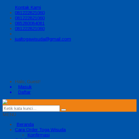
Kontak Kami
081222821060
081222821060
085280084081
081222821060
jualtogawisuda@gmail.com
Halo, Guest!
Masuk
Daftar
MENU
Beranda
Cara Order Toga Wisuda
Konfirmasi