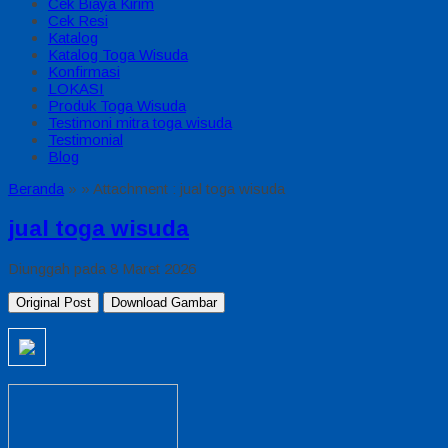
Cek Biaya Kirim
Cek Resi
Katalog
Katalog Toga Wisuda
Konfirmasi
LOKASI
Produk Toga Wisuda
Testimoni mitra toga wisuda
Testimonial
Blog
Beranda
»
» Attachment : jual toga wisuda
jual toga wisuda
Diunggah pada 8 Maret 2026
Original Post
Download Gambar