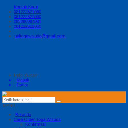
Kontak Kami
081222821060
081222821060
085280084081
081222821060
jualtogawisuda@gmail.com
Halo, Guest!
Masuk
Daftar
MENU
Beranda
Cara Order Toga Wisuda
Konfirmasi