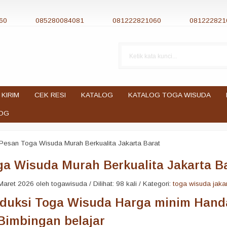
60
085280084081
081222821060
081222821
 KIRIM
CEK RESI
KATALOG
KATALOG TOGA WISUDA
OG
Pesan Toga Wisuda Murah Berkualita Jakarta Barat
a Wisuda Murah Berkualita Jakarta B
aret 2026 oleh togawisuda / Dilihat: 98 kali / Kategori:
toga wisuda jaka
oduksi Toga Wisuda Harga minim Hand
Bimbingan belajar