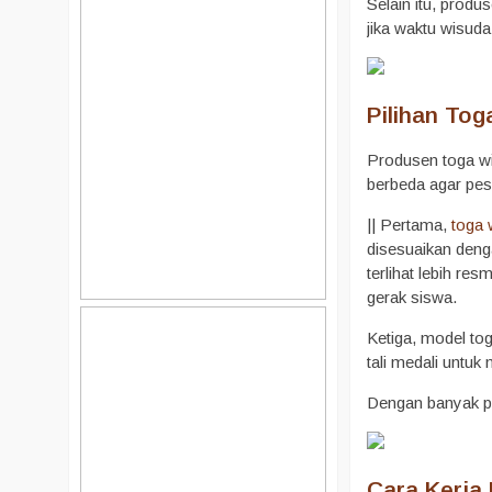
Selain itu, prod
jika waktu wisud
Pilihan To
Produsen toga wi
berbeda agar pese
|| Pertama,
toga
disesuaikan deng
terlihat lebih r
gerak siswa.
Ketiga, model to
tali medali untu
Dengan banyak pi
Cara Kerja