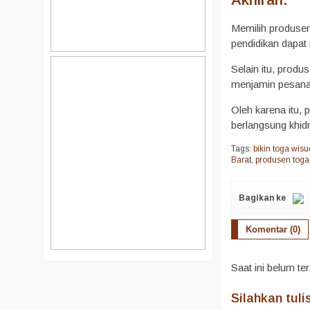
Memilih produse
pendidikan dapat
Selain itu, prod
menjamin pesanan
Oleh karena itu,
berlangsung khid
Tags:
bikin toga wis
Barat
,
produsen tog
Bagikan ke
Komentar (0)
Saat ini belum te
Silahkan tul