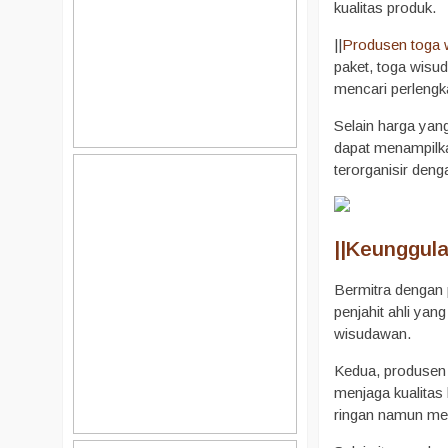
kualitas produk.
||
Produsen toga 
paket, toga wisuda
mencari perlengka
Selain harga yang
dapat menampilka
terorganisir deng
||
Keunggula
Bermitra dengan
penjahit ahli yan
wisudawan.
Kedua, produsen 
menjaga kualitas 
ringan namun m