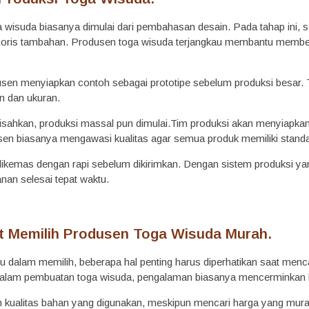
 wisuda biasanya dimulai dari pembahasan desain. Pada tahap ini, sek
oris tambahan. Produsen toga wisuda terjangkau membantu memberi
usen menyiapkan contoh sebagai prototipe sebelum produksi besar. 
n dan ukuran.
isahkan, produksi massal pun dimulai.Tim produksi akan menyiapkan 
usen biasanya mengawasi kualitas agar semua produk memiliki stand
 dikemas dengan rapi sebelum dikirimkan. Dengan sistem produksi ya
an selesai tepat waktu.
t Memilih Produsen Toga Wisuda Murah.
iru dalam memilih, beberapa hal penting harus diperhatikan saat men
alam pembuatan toga wisuda, pengalaman biasanya mencerminkan k
n kualitas bahan yang digunakan, meskipun mencari harga yang murah,