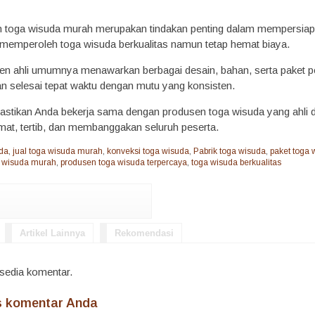
n toga wisuda murah merupakan tindakan penting dalam mempersiap
 memperoleh toga wisuda berkualitas namun tetap hemat biaya.
usen ahli umumnya menawarkan berbagai desain, bahan, serta paket p
 selesai tepat waktu dengan mutu yang konsisten.
 pastikan Anda bekerja sama dengan produsen toga wisuda yang ahli d
mat, tertib, dan membanggakan seluruh peserta.
uda
,
jual toga wisuda murah
,
konveksi toga wisuda
,
Pabrik toga wisuda
,
paket toga
a wisuda murah
,
produsen toga wisuda terpercaya
,
toga wisuda berkualitas
Artikel Lainnya
Rekomendasi
rsedia komentar.
is komentar Anda