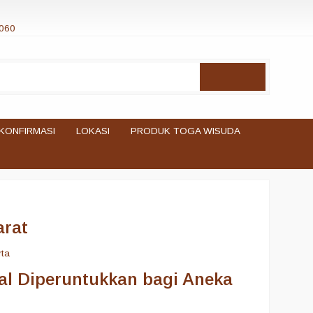
060
KONFIRMASI
LOKASI
PRODUK TOGA WISUDA
arat
rta
al Diperuntukkan bagi Aneka