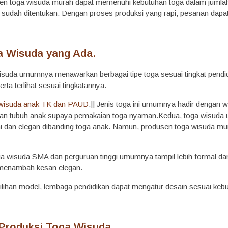
usen toga wisuda murah dapat memenuhi kebutuhan toga dalam jumlah 
a sudah ditentukan. Dengan proses produksi yang rapi, pesanan dapat
ga Wisuda yang Ada.
suda umumnya menawarkan berbagai tipe toga sesuai tingkat pendidik
rta terlihat sesuai tingkatannya.
 wisuda anak TK dan PAUD
.|| Jenis toga ini umumnya hadir dengan w
an tubuh anak supaya pemakaian toga nyaman.Kedua, toga wisuda u
esmi dan elegan dibanding toga anak. Namun, produsen toga wisuda 
ga wisuda SMA dan perguruan tinggi umumnya tampil lebih formal dan 
k menambah kesan elegan.
lihan model, lembaga pendidikan dapat mengatur desain sesuai keb
 Produksi Toga Wisuda.