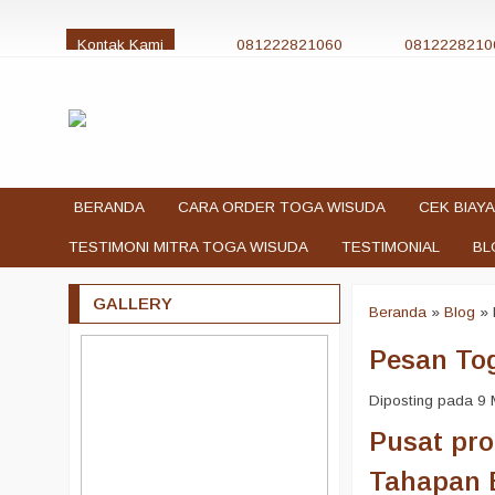
Kontak Kami
081222821060
0812228210
jualtogawisuda@gmail.com
BERANDA
CARA ORDER TOGA WISUDA
CEK BIAYA
TESTIMONI MITRA TOGA WISUDA
TESTIMONIAL
BL
GALLERY
Beranda
»
Blog
»
Pesan Tog
Diposting pada 9 M
Pusat pr
Tahapan 