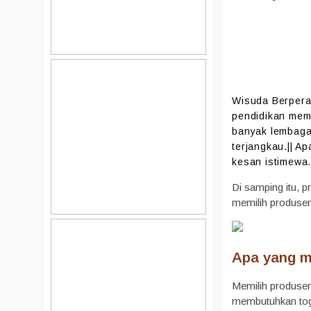
Wisuda Berperan
pendidikan meme
banyak lembaga
terjangkau.|| A
kesan istimewa
Di samping itu, p
memilih produsen
Apa yang m
Memilih produsen
membutuhkan toga