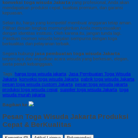
konveksi toga wisuda Jakarta
yang profesional, Anda akan
mendapatkan produksi cepat, kualitas premium, dan garansi
kepuasan.
Selain itu, harga yang kompetitif membuat anggaran tetap aman.
Pilihan desain lengkap memungkinkan Anda menyesuaikan
dengan identitas institusi. Oleh karena itu, jangan tunda lagi.
Pastikan momen wisuda berjalan sempurna dengan toga
berkualitas dan pelayanan terbaik.
Segera hubungi
jasa pembuatan toga wisuda Jakarta
terpercaya dan wujudkan acara wisuda yang berkesan, elegan,
serta penuh kebanggaan.
Tags:
harga toga wisuda jakarta
,
Jasa Pembuatan Toga Wisuda
Jakarta
,
konveksi toga wisuda Jakarta
,
pabrik toga wisuda Jakarta
,
pesan toga wisuda custom Jakarta
,
pesan toga wisuda jakarta
,
produksi toga wisuda cepat
,
supplier toga wisuda Jakarta
,
toga
wisuda murah jakarta
Bagikan ke
Pesan Toga Wisuda Jakarta Produksi
Cepat & BerKualitas
Komentar (0)
Artikel Lainnya
Rekomendasi