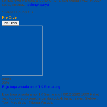
semua level Pengajaran Anak Umur Dasar dengan Fitur Produk
sebagaimana…
selengkapnya
*Harga Hubungi CS
Pre Order
Pre Order
Diskon
20%
Baju toga wisuda anak TK Semarang
Baju toga wisuda anak TK Semarang | 0812-2282-1060 Paket
baju toga wisuda anak terdiri dari Jubah bahan saten, Slebber,
Topi, Medali dan Tabung Wisuda