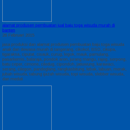
alamat produsen pembuatan jual baju toga wisuda murah di
banten
26 Februari 2015
jasa produksi dan alamat produsen pembuatan baju toga wisuda
anak dan dewasa murah di tangerang, cikokol, BSD, cikupa,
tigaraksa, ciputat, cisauk, curug, legok, mauk, pamulang,
pasarkemis, balaraja, pondok aren, jurang mangu, rajeg, serpong,
batu ceper, cimone, ciledug, cipondoh, jatiuwung, karawaci,
serang, cilegon, pandeglang, rangkasbitung, lebak, labuan, merak,
jubah wisuda, tabung ijazah wisuda, topi wisuda, slebber wisuda,
dan medali