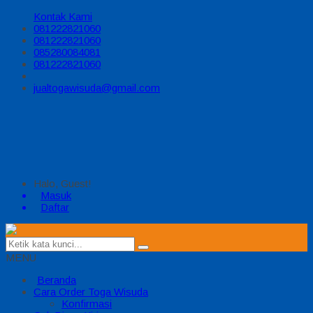
Kontak Kami
081222821060
081222821060
085280084081
081222821060
jualtogawisuda@gmail.com
Halo, Guest!
Masuk
Daftar
MENU
Beranda
Cara Order Toga Wisuda
Konfirmasi