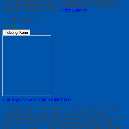
twist atau bahan BSY Carrini Toga atau topi : bahan duplex 400
gram dauble dilapisi bahan bsy medali wisuda : menggunakan
bahan kuningan di etsa serta…
selengkapnya
*Harga Hubungi CS
Tersedia
Hubungi Kami
Jual Toga Wisuda Anak Banjarmasin
Jual Toga Wisuda Anak Banjarmasin Hubungi 0812-2282-1060
Jual Toga Wisuda Anak Banjarmasin Kalimantan Selatan –
Temukan Paket Promosi toga wisuda anak komplet pada harga
paling murah dan memiliki kualitas terbaik, kami kasih untuk
sekolah TK, PAUD , SD Kami memberinya penawaran Special