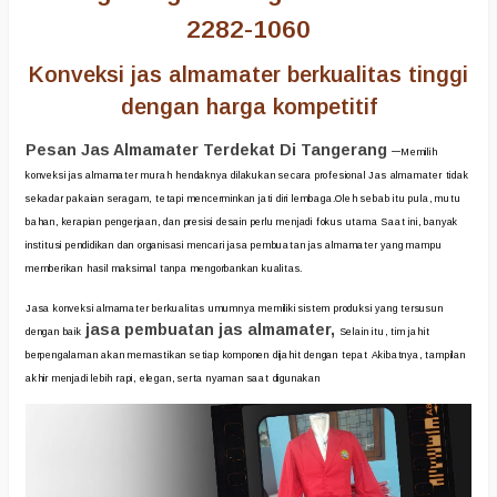
2282-1060
Konveksi jas almamater berkualitas tinggi
dengan harga kompetitif
Pesan Jas Almamater Terdekat Di Tangerang
–
Memilih
konveksi jas almamater murah hendaknya dilakukan secara profesional Jas almamater tidak
sekadar pakaian seragam, tetapi mencerminkan jati diri lembaga.Oleh sebab itu pula, mutu
bahan, kerapian pengerjaan, dan presisi desain perlu menjadi fokus utama Saat ini, banyak
institusi pendidikan dan organisasi mencari jasa pembuatan jas almamater yang mampu
memberikan hasil maksimal tanpa mengorbankan kualitas.
Jasa konveksi almamater berkualitas umumnya memiliki sistem produksi yang tersusun
jasa pembuatan jas almamater,
dengan baik
Selain itu, tim jahit
berpengalaman akan memastikan setiap komponen dijahit dengan tepat Akibatnya, tampilan
akhir menjadi lebih rapi, elegan, serta nyaman saat digunakan