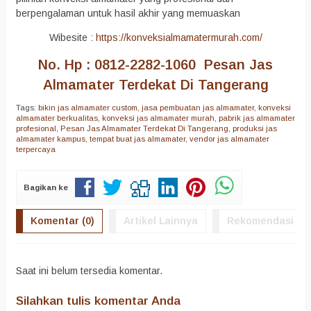
berpengalaman untuk hasil akhir yang memuaskan
Wibesite :
https://konveksialmamatermurah.com/
No. Hp : 0812-2282-1060 Pesan Jas
Almamater Terdekat Di Tangerang
Tags:
bikin jas almamater custom
,
jasa pembuatan jas almamater
,
konveksi
almamater berkualitas
,
konveksi jas almamater murah
,
pabrik jas almamater
profesional
,
Pesan Jas Almamater Terdekat Di Tangerang
,
produksi jas
almamater kampus
,
tempat buat jas almamater
,
vendor jas almamater
terpercaya
Bagikan ke
Komentar (0)
Artikel Lainnya
Rekomendasi
Saat ini belum tersedia komentar.
Silahkan tulis komentar Anda