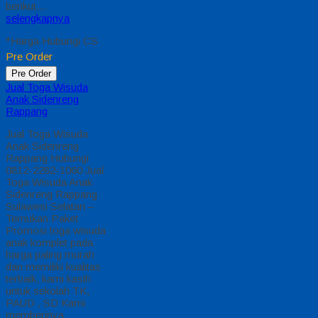
berikut…
selengkapnya
*Harga Hubungi CS
Pre Order
Pre Order
Jual Toga Wisuda
Anak Sidenreng
Rappang
Jual Toga Wisuda
Anak Sidenreng
Rappang Hubungi
0812-2282-1060 Jual
Toga Wisuda Anak
Sidenreng Rappang
Sulawesi Selatan –
Temukan Paket
Promosi toga wisuda
anak komplet pada
harga paling murah
dan memiliki kualitas
terbaik, kami kasih
untuk sekolah TK,
PAUD , SD Kami
memberinya