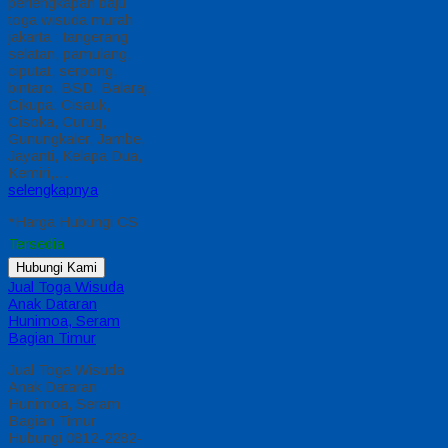
perlengkapan baju
toga wisuda murah
jakarta : tangerang
selatan, pamulang,
ciputat, serpong,
bintaro, BSD, Balaraj,
Cikupa, Cisauk,
Cisoka, Curug,
Gunungkaler, Jambe,
Jayanti, Kelapa Dua,
Kemiri,…
selengkapnya
*Harga Hubungi CS
Tersedia
Hubungi Kami
Jual Toga Wisuda
Anak Dataran
Hunimoa, Seram
Bagian Timur
Jual Toga Wisuda
Anak Dataran
Hunimoa, Seram
Bagian Timur
Hubungi 0812-2282-