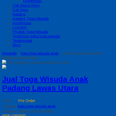
Konfirmasi
Cek Biaya Kirim
Cek Resi
Katalog
Katalog Toga Wisuda
Konfirmasi
LOKASI
Produk Toga Wisuda
Testimoni mitra toga wisuda
Testimonial
Blog
Beranda
»
baju toga wisuda anak
»
Jual Toga Wisuda Anak
Padang Lawas Utara
click image to preview
activate zoom
Jual Toga Wisuda Anak
Padang Lawas Utara
Stok
Pre Order
Kategori
baju toga wisuda anak
Tentukan pilihan yang tersedia!
PRE ORDER