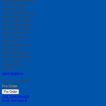
Labuhanbatu Selatan
Sumatera Barat –
Temukan Paket
Promosi toga wisuda
anak komplet pada
harga paling murah
dan memiliki kualitas
terbaik, kami kasih
untuk sekolah TK,
PAUD , SD Kami
memberinya
penawaran Special
semua level
Pengajaran Anak
Umur Dasar dengan
Fitur Produk
sebagaimana
berikut…
selengkapnya
*Harga Hubungi CS
Pre Order
Pre Order
Jual Toga Wisuda
Anak Manggarai