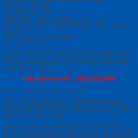
Kain Toga Wisuda : Bahan Saten brand Indosaten
Kain Sleber : kain Saten
Kain Topi wisuda : Saten
Kalung Medali : Bahan Indosaten
Medali Wisuda : Bahan dari Alumunium, print, resin
Tabung wisuda : Bahan Fundamen Paralon PVC di Lapisi Bludru
Kabulon
Desain : Sesuai Request Costumer
Size : Standart ( S,M,L,XL)
Untuk Bahan DI luar Saten bisa di Komunikasikan dengan kami
Jual Toga Wisuda Anak Padang Lawas Utara Sumatera Selatan
anda untuk mendapati harga yang beradu tetapi masih memiliki
kualitas dan terkomplet.
Hubungi Kami WA : 0812-2282-1060
Macam Bahan busana Toga Wisuda anak
Bahan Kain Satin ialah kain yang dicetak lewat proses tenun
dengan menggunakan Model serat filament, ciri-ciri fundamen
bahan ini pada bagian permukaan berkilau,licin dan halus,Lembut,
tidak kusut dan berkesan jatuh
Bestway atau BSY ialah Bi Shrinkage Yarn, kerap orang terus
menyebut bahan kain bestway yang dibikin dari macam polyester
fiilamen asli yang mempunyai tingkat ke susutan yang tidak sama