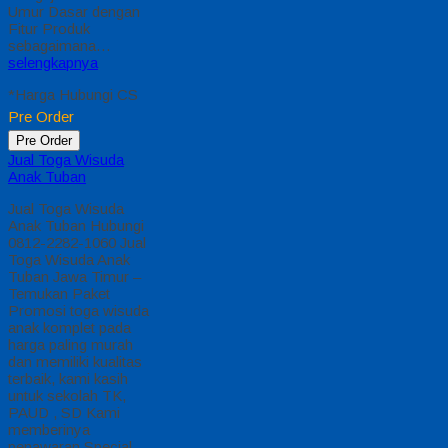
Umur Dasar dengan
Fitur Produk
sebagaimana…
selengkapnya
*Harga Hubungi CS
Pre Order
Pre Order
Jual Toga Wisuda
Anak Tuban
Jual Toga Wisuda
Anak Tuban Hubungi
0812-2282-1060 Jual
Toga Wisuda Anak
Tuban Jawa Timur –
Temukan Paket
Promosi toga wisuda
anak komplet pada
harga paling murah
dan memiliki kualitas
terbaik, kami kasih
untuk sekolah TK,
PAUD , SD Kami
memberinya
penawaran Special