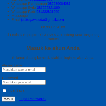
Whatsapp
Pemesanan
085280084081
Whatsapp
Syifa
081222821060
Whatsapp
Fadil
081222821060
Messenger
Email
jualtogawisuda@gmail.com
08.00 s/d 20.00
Jl Letda D Suprapto RT 3 RW 5 Gerendeng Kota Tangerang
Banten
Masuk ke akun Anda
Selamat datang kembali, silahkan login ke akun Anda.
Alamat Email
Password
Ingat Saya
Lupa Password?
Masuk