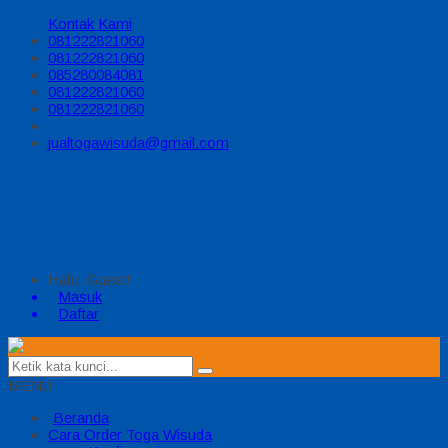
Kontak Kami
081222821060
081222821060
085280084081
081222821060
081222821060
jualtogawisuda@gmail.com
Halo, Guest!
Masuk
Daftar
MENU
Beranda
Cara Order Toga Wisuda