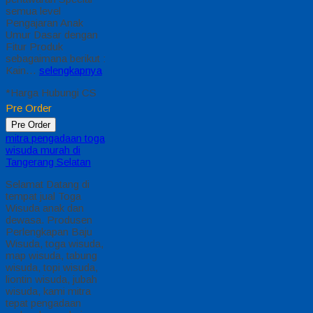
semua level
Pengajaran Anak
Umur Dasar dengan
Fitur Produk
sebagaimana berikut :
Kain…
selengkapnya
*Harga Hubungi CS
Pre Order
Pre Order
mitra pengadaan toga
wisuda murah di
Tangerang Selatan
Selamat Datang di
tempat jual Toga
Wisuda anak dan
dewasa. Produsen
Perlengkapan Baju
Wisuda, toga wisuda,
map wisuda, tabung
wisuda, topi wisuda,
liontin wisuda, jubah
wisuda, kami mitra
tepat pengadaan