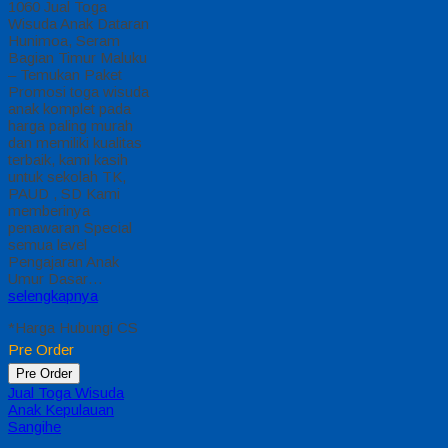
1060 Jual Toga
Wisuda Anak Dataran
Hunimoa, Seram
Bagian Timur Maluku
– Temukan Paket
Promosi toga wisuda
anak komplet pada
harga paling murah
dan memiliki kualitas
terbaik, kami kasih
untuk sekolah TK,
PAUD , SD Kami
memberinya
penawaran Special
semua level
Pengajaran Anak
Umur Dasar…
selengkapnya
*Harga Hubungi CS
Pre Order
Pre Order
Jual Toga Wisuda
Anak Kepulauan
Sangihe