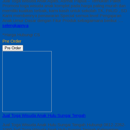
Jual Toga Wisuda Anak Agats, Asmat Papua – Temukan Paket
Promosi toga wisuda anak komplet pada harga paling murah dan
memiliki kualitas terbaik, kami kasih untuk sekolah TK, PAUD , SD
Kami memberinya penawaran Special semua level Pengajaran
Anak Umur Dasar dengan Fitur Produk sebagaimana berikut :…
selengkapnya
*Harga Hubungi CS
Pre Order
Pre Order
Jual Toga Wisuda Anak Hulu Sungai Tengah
Jual Toga Wisuda Anak Hulu Sungai Tengah Hubungi 0812-2282-
1060 Jual Toga Wisuda Anak Hulu Sungai Tengah Kalimantan