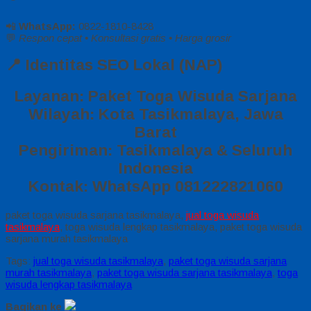
📲
WhatsApp:
0822-1810-8428
💬
Respon cepat • Konsultasi gratis • Harga grosir
📍 Identitas SEO Lokal (NAP)
Layanan:
Paket Toga Wisuda Sarjana
Wilayah:
Kota Tasikmalaya, Jawa
Barat
Pengiriman:
Tasikmalaya & Seluruh
Indonesia
Kontak:
WhatsApp 081222821060
paket toga wisuda sarjana tasikmalaya,
jual toga wisuda
tasikmalaya
, toga wisuda lengkap tasikmalaya, paket toga wisuda
sarjana murah tasikmalaya
Tags:
jual toga wisuda tasikmalaya
,
paket toga wisuda sarjana
murah tasikmalaya
,
paket toga wisuda sarjana tasikmalaya
,
toga
wisuda lengkap tasikmalaya
Bagikan ke