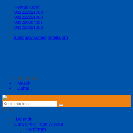
Kontak Kami
081222821060
081222821060
085280084081
081222821060
jualtogawisuda@gmail.com
Halo, Guest!
Masuk
Daftar
MENU
Beranda
Cara Order Toga Wisuda
Konfirmasi