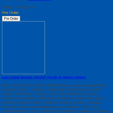
*Harga Hubungi CS
Pre Order
Pre Order
jual medali wisuda sekolah murah di jakarta selatan
bikin medali wisuda murah di tasikmalaya, ciamis, pangandaran,
kuningan, garut, melayani pembuatan medali wisuda murah
seluruh Indonesia : manado, Bali, Palu, Makasar, Sintang,
Samarinda, bontang, Balikpapan, Denpasar, manokwari, timiki,
jayapura, papua,ambon, mataram, kupang, kendari, mamuju,
gorontalo,banjarmasin,palangkaraya,pontianak, aceh, jambi,
pangkal pinang, medan, palembang, bengkulu, padang, pekanbaru,