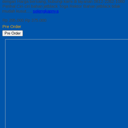
dengan Harga bersaing, hubungi kami di layanan 0812-2282-1060
Perihal Ciri-ciri bahan jetblack Toga Rektor Bahan jetblack tidak
mudah kusut….
selengkapnya
Rp 295.000
Rp 375.000
Pre Order
Pre Order