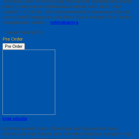
Temukan Paket Promosi toga wisuda anak komplet pada harga
paling murah dan memiliki kualitas terbaik, kami kasih untuk
sekolah TK, PAUD , SD Kami memberinya penawaran Special
semua level Pengajaran Anak Umur Dasar dengan Fitur Produk
sebagaimana berikut…
selengkapnya
*Harga Hubungi CS
Pre Order
Pre Order
toga wisuda
konveksi wisuda, toko online toga, jual toga wisuda anak
murah,buat toga wisuda, jasa konveksi baju toga, seragam toga
wisuda TK, perlengkapan toga wisuda murah