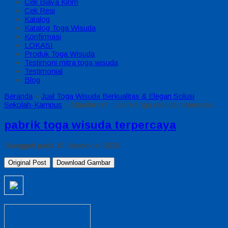
Cek Biaya Kirim
Cek Resi
Katalog
Katalog Toga Wisuda
Konfirmasi
LOKASI
Produk Toga Wisuda
Testimoni mitra toga wisuda
Testimonial
Blog
Beranda
»
Jual Toga Wisuda Berkualitas & Elegan Solusi
Sekolah-Kampus
» Attachment : pabrik toga wisuda terpercaya
pabrik toga wisuda terpercaya
Diunggah pada 15 Desember 2025
Original Post
Download Gambar