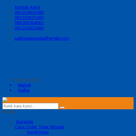
Kontak Kami
081222821060
081222821060
085280084081
081222821060
jualtogawisuda@gmail.com
Halo, Guest!
Masuk
Daftar
MENU
Beranda
Cara Order Toga Wisuda
Konfirmasi