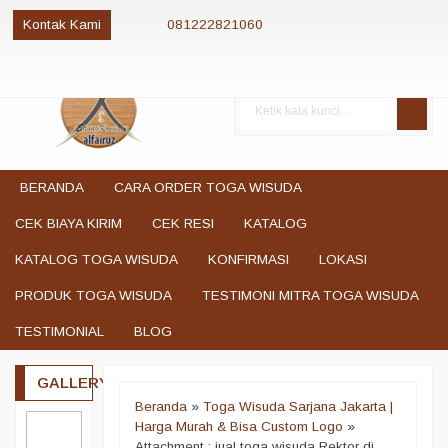
Kontak Kami
081222821060
081222821060
085280084081
081222821060
jualtogawisuda@gmail.com
BERANDA
CARA ORDER TOGA WISUDA
CEK BIAYA KIRIM
CEK RESI
KATALOG
KATALOG TOGA WISUDA
KONFIRMASI
LOKASI
PRODUK TOGA WISUDA
TESTIMONI MITRA TOGA WISUDA
TESTIMONIAL
BLOG
GALLERY
Beranda
»
Toga Wisuda Sarjana Jakarta |
Harga Murah & Bisa Custom Logo
»
Attachment : jual toga wisuda Rektor di