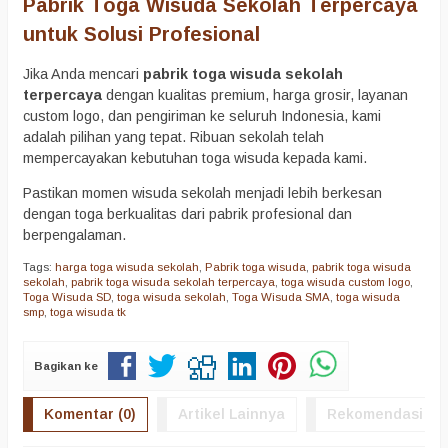
Pabrik Toga Wisuda Sekolah Terpercaya
untuk Solusi Profesional
Jika Anda mencari
pabrik toga wisuda sekolah
terpercaya
dengan kualitas premium, harga grosir, layanan
custom logo, dan pengiriman ke seluruh Indonesia, kami
adalah pilihan yang tepat. Ribuan sekolah telah
mempercayakan kebutuhan toga wisuda kepada kami.
Pastikan momen wisuda sekolah menjadi lebih berkesan
dengan toga berkualitas dari pabrik profesional dan
berpengalaman.
Tags:
harga toga wisuda sekolah
,
Pabrik toga wisuda
,
pabrik toga wisuda
sekolah
,
pabrik toga wisuda sekolah terpercaya
,
toga wisuda custom logo
,
Toga Wisuda SD
,
toga wisuda sekolah
,
Toga Wisuda SMA
,
toga wisuda
smp
,
toga wisuda tk
Bagikan ke
Komentar (0)
Artikel Lainnya
Rekomendasi