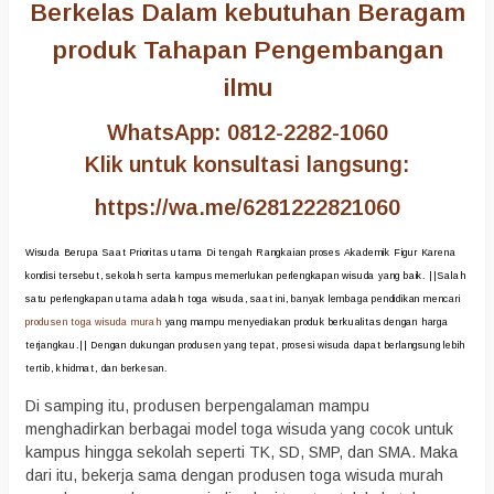
Berkelas Dalam kebutuhan Beragam
produk Tahapan Pengembangan
ilmu
WhatsApp: 0812-2282-1060
Klik untuk konsultasi langsung:
https://wa.me/6281222821060
Wisuda Berupa Saat Prioritas utama Di tengah Rangkaian proses Akademik Figur Karena
kondisi tersebut, sekolah serta kampus memerlukan perlengkapan wisuda yang baik. ||Salah
satu perlengkapan utama adalah toga wisuda, saat ini, banyak lembaga pendidikan mencari
produsen toga wisuda murah
yang mampu menyediakan produk berkualitas dengan harga
terjangkau.|| Dengan dukungan produsen yang tepat, prosesi wisuda dapat berlangsung lebih
tertib, khidmat, dan berkesan.
Di samping itu, produsen berpengalaman mampu
menghadirkan berbagai model toga wisuda yang cocok untuk
kampus hingga sekolah seperti TK, SD, SMP, dan SMA. Maka
dari itu, bekerja sama dengan produsen toga wisuda murah