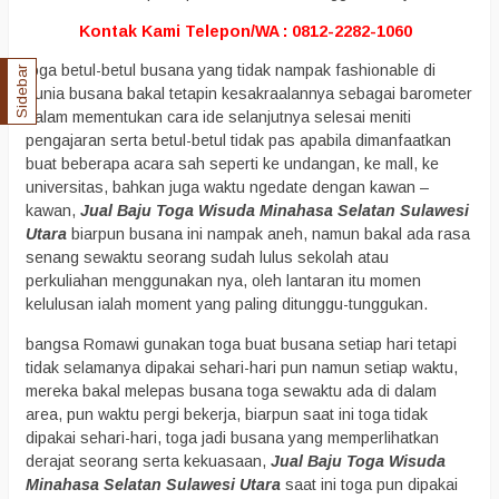
Kontak Kami Telepon/WA : 0812-2282-1060
toga betul-betul busana yang tidak nampak fashionable di
Sidebar
dunia busana bakal tetapin kesakraalannya sebagai barometer
dalam mementukan cara ide selanjutnya selesai meniti
pengajaran serta betul-betul tidak pas apabila dimanfaatkan
buat beberapa acara sah seperti ke undangan, ke mall, ke
universitas, bahkan juga waktu ngedate dengan kawan –
kawan,
Jual Baju Toga Wisuda Minahasa Selatan Sulawesi
Utara
biarpun busana ini nampak aneh, namun bakal ada rasa
senang sewaktu seorang sudah lulus sekolah atau
perkuliahan menggunakan nya, oleh lantaran itu momen
kelulusan ialah moment yang paling ditunggu-tunggukan.
bangsa Romawi gunakan toga buat busana setiap hari tetapi
tidak selamanya dipakai sehari-hari pun namun setiap waktu,
mereka bakal melepas busana toga sewaktu ada di dalam
area, pun waktu pergi bekerja, biarpun saat ini toga tidak
dipakai sehari-hari, toga jadi busana yang memperlihatkan
derajat seorang serta kekuasaan,
Jual Baju Toga Wisuda
Minahasa Selatan Sulawesi Utara
saat ini toga pun dipakai