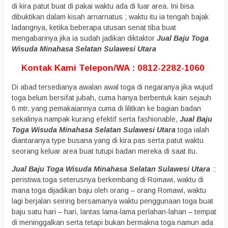
di kira patut buat di pakai waktu ada di luar area. Ini bisa
dibuktikan dalam kisah arnarnatus ; waktu itu ia tengah bajak
ladangnya, ketika beberapa utusan senat tiba buat
mengabarinya jika ia sudah jadikan diktaktor
Jual Baju Toga
Wisuda Minahasa Selatan Sulawesi Utara
Kontak Kami Telepon/WA : 0812-2282-1060
Di abad tersedianya awalan awal toga di negaranya jika wujud
toga belum bersifat jubah, cuma hanya berbentuk kain sejauh
6 mtr. yang pemakaiannya cuma di lilitkan ke bagian badan
sekalinya nampak kurang efektif serta fashionable,
Jual Baju
Toga Wisuda Minahasa Selatan Sulawesi Utara
toga ialah
diantaranya type busana yang di kira pas serta patut waktu
seorang keluar area buat tutupi badan mereka di saat itu.
Jual Baju Toga Wisuda Minahasa Selatan Sulawesi Utara
::
peristiwa toga seterusnya berkembang di Romawi, waktu di
mana toga dijadikan baju oleh orang – orang Romawi, waktu
lagi berjalan seiring bersamanya waktu penggunaan toga buat
baju satu hari – hari, lantas lama-lama perlahan-lahan – tempat
di meninggalkan serta tetapi bukan bermakna toga namun ada