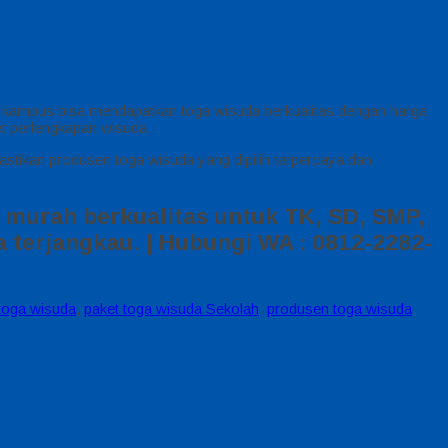
n kampus bisa mendapatkan toga wisuda berkualitas dengan harga
et perlengkapan wisuda.
astikan produsen toga wisuda yang dipilih terpercaya dan
 murah berkualitas untuk TK, SD, SMP,
 terjangkau. | Hubungi WA : 0812-2282-
toga wisuda
,
paket toga wisuda Sekolah
,
produsen toga wisuda