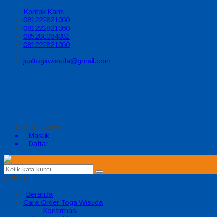
Kontak Kami
081222821060
081222821060
085280084081
081222821060
jualtogawisuda@gmail.com
Halo, Guest!
Masuk
Daftar
MENU
Beranda
Cara Order Toga Wisuda
Konfirmasi