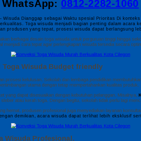
WhatsApp:
0812-2282-1060
 Wisuda Dianggap sebagai Waktu spesial Prioritas Di kontek
kualitas. Toga wisuda menjadi bagian penting dalam acara ke
n produsen yang tepat, prosesi wisuda dapat berlangsung lebi
kan berbagai desain toga wisuda untuk perguruan tinggi hingga sek
 menjadi cara tepat agar perlengkapan wisuda tersedia secara optim
 Toga Wisuda Budget friendly
pan prosesi kelulusan. Sekolah dan lembaga pendidikan membutuhka
i pertimbangan utama dengan tetap mempertahankan kualitas produk.
 yang dapat disesuaikan dengan kebutuhan pelanggan. Misalnya,
 sleber atau kerah toga. Dengan begitu, sekolah tidak perlu lagi menc
g hemat, produsen profesional juga menyediakan layanan konsulta
engan demikian, acara wisuda dapat terlihat lebih eksklusif ser
 Wisuda Profesional.