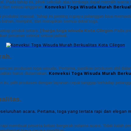
l. Pada tahap ini, pihak sekolah atau lembaga dapat memilih warna 
k dan sesuai anggaran.
Konveksi Toga Wisuda Murah Berkuali
produksi massal. Tahap ini penting supaya pelanggan bisa memastika
 bahan, menjahit, dan merapikan semua detail toga.
setiap produk setara.
| harga toga wisuda
Kota Cilegon
Pada pro
kan pesanan selesai sesuai jadwal.
rah.
t mencari produsen toga wisuda. Pertama, pastikan produsen ahli 
kualitas harus diutamakan.
Konveksi Toga Wisuda Murah Berkua
ain itu, pilih produsen dengan layanan cepat tanggap terhadap pela
alitas.
eluruhan acara. Pertama, toga yang tertata rapi dan elegan me
tan rapi membuat peserta bebas bergerak selama acara. Tidak kalah 
enghemat biaya secara signifikan.