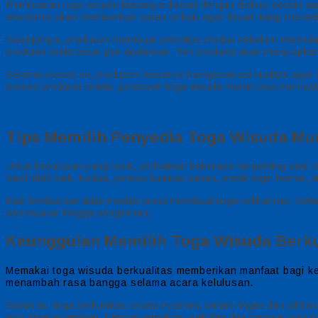
Pembuatan toga wisuda biasanya diawali dengan diskusi desain awa
ekonomis akan memberikan saran terbaik agar desain tetap menari
Selanjutnya, produsen membuat prototipe produk sebelum memulai 
produksi skala besar pun dijalankan. Tim produksi akan menyiapkan
Selama proses ini, produsen biasanya mengevaluasi kualitas agar 
proses produksi tertata, produsen toga wisuda murah bisa memasti
Tips Memilih Penyedia Toga Wisuda Mu
Untuk keputusan yang tepat, perhatikan beberapa hal penting saa
hasil lebih baik. Kedua, periksa kualitas bahan, meski ingin hemat, 
Kain lembut dan tidak mudah kusut membuat toga terlihat rapi. Sel
pemesanan hingga pengiriman.
Keunggulan Memilih Toga Wisuda Berku
Memakai toga wisuda berkualitas memberikan manfaat bagi kes
menambah rasa bangga selama acara kelulusan.
Selain itu, toga berkualitas terasa nyaman, bahan ringan dan jahi
bisa dipakai kembali. Dengan demikian, sekolah dan kampus bisa m