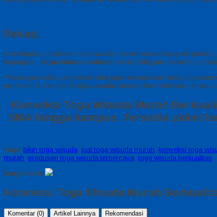
Rekap.
Menetapkan produsen toga wisuda murah menjadi langkah penting 
terjangkau.
toga wisuda sekolah Kota Cilegon
Selain itu, prod
Proses produksi yang terstruktur juga memastikan setiap pesanan se
profesional. Dengan begitu, wisuda menjadi lebih khidmat, tertata
Konveksi Toga Wisuda Murah Berkualit
SMA hingga kampus. Tersedia paket len
Tags:
bikin toga wisuda
,
jual toga wisuda murah
,
konveksi toga wis
murah
,
produsen toga wisuda terpercaya
,
toga wisuda berkualitas
Bagikan ke
Konveksi Toga Wisuda Murah Berkualit
Komentar (0)
Artikel Lainnya
Rekomendasi