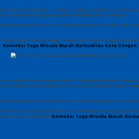
 banyak keuntungan. Pertama, produsen biasanya mempekerjakan p
n nyaman digunakan.
toga wisuda berkualitas Kota Cilegon
un harga bersaing, mereka tetap memperhatikan kualitas kain agar t
 dalam jumlah banyak dengan waktu cepat. Hal ini menjadi prioritas 
l.
Konveksi Toga Wisuda Murah Berkualitas Kota Cilegon.
nis untuk setiap jenjang pendidikan. Setiap jenjang dibuat dengan 
cam ini umumnya memiliki warna terang dan desain minimalis.
toga
rmal dibandingkan toga anak. Namun, produsen toga wisuda murah t
 lebih formal dan berkelas. Umumnya dilengkapi dengan topi, sleber
desain sesuai kebutuhan.
Konveksi Toga Wisuda Murah Berkua