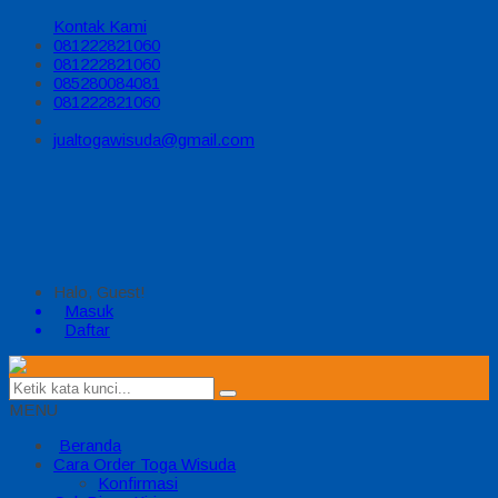
Kontak Kami
081222821060
081222821060
085280084081
081222821060
jualtogawisuda@gmail.com
Halo, Guest!
Masuk
Daftar
MENU
Beranda
Cara Order Toga Wisuda
Konfirmasi