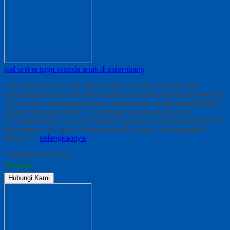
jual online toga wisuda anak di palembang
jual paket wisuda ( baju, topi, slebber, medali, tabung ) dan
perlengkapan toga wisuda anak murah di palembang area layanan
online paket perlengkapan baju wisuda anak murah di palembang
meliputi sebagai berikut : Kecamatan Alang-Alang Lebar
KecamatanBukit Kecil Kecamatan Gandus Kecamatan Ilir Timur I
Kecamatan Ilir Timur II Kecamatan Ilir Barat I KecamatanIlir
Barat II…
selengkapnya
*Harga Hubungi CS
Tersedia
Hubungi Kami