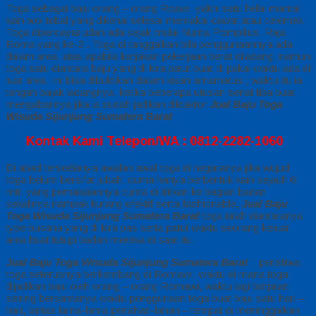
Toga sebagai baju orang – orang Roawi, yakni satu helai mantal
kain wol tebal yang dikenai selesai memakai cawat atau celemek.
Toga dipercayai udah ada sejak mulai Numa Pompilius, Raja
Roma yang ke-2 . Toga di tanggalkan bila penggunaannya ada
dalam area, atau apabila kerjakan pekerjaan berat diladang, namun
toga satu diantara baju yang di kira patut buat di pakai waktu ada di
luar area. Ini bisa dibuktikan dalam kisah arnarnatus ; waktu itu ia
tengah bajak ladangnya, ketika beberapa utusan senat tiba buat
mengabarinya jika ia sudah jadikan diktaktor
Jual Baju Toga
Wisuda Sijunjung Sumatera Barat
Kontak Kami Telepon/WA : 0812-2282-1060
Di abad tersedianya awalan awal toga di negaranya jika wujud
toga belum bersifat jubah, cuma hanya berbentuk kain sejauh 6
mtr. yang pemakaiannya cuma di lilitkan ke bagian badan
sekalinya nampak kurang efektif serta fashionable,
Jual Baju
Toga Wisuda Sijunjung Sumatera Barat
toga ialah diantaranya
type busana yang di kira pas serta patut waktu seorang keluar
area buat tutupi badan mereka di saat itu.
Jual Baju Toga Wisuda Sijunjung Sumatera Barat
:: peristiwa
toga seterusnya berkembang di Romawi, waktu di mana toga
dijadikan baju oleh orang – orang Romawi, waktu lagi berjalan
seiring bersamanya waktu penggunaan toga buat baju satu hari –
hari, lantas lama-lama perlahan-lahan – tempat di meninggalkan