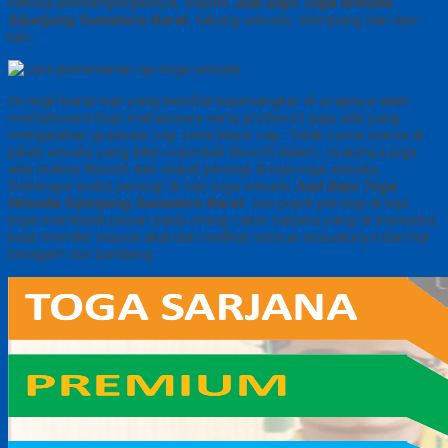
semua pendampingannya, seperti
Jual Baju Toga Wisuda
Sijunjung Sumatera Barat
, tabung wisuda, slempang dan lain-
lain.
Di negri barat topi yang bersifat bujursangkar di ucapnya ialah
mortarboard (topi mahasiswa serta profesor) juga ada yang
mengatakan graduate cap serta black cap. Tidak cuma warna di
jubah wisuda yang bikin sejumlah filosofi dalam, nyatanya juga
ada makna filosofi dari wujud persegi di topi toga wisuda.
Beberapa sudut persegi di topi toga wisuda
Jual Baju Toga
Wisuda Sijunjung Sumatera Barat
. sisi pojok persegi di topi
toga memberik pesan pada orang calon sarjana yang di menuntut
buat memikir masuk akal dan melihat semua sesuatunya dari hal
beragam sisi pandang.