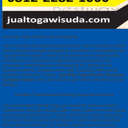
Jual Baju Toga Wisuda anak di Sijunjung
Tali di mortarboard disebut dengan tassel. serta di amerika serikat
Tidak seluruhnya tingkat pengajaran senantiasa menempatkan tali
toga dari kiri ke kanan, meski tassel jadi acsesoris utama pada
mortarboard. Contohnya di mahasiswa pascasarjana (s2)
senantiasa melepaskan tassel disamping kiri. Warna tassel
banyak berwarna, di tingkat senior high (sepadan SMA) warna
tasselnya terdiri dari 3 warna,
Jual Baju Toga Wisuda Sijunjung
Sumatera Barat
serta salah satunya jadi warna sekolah itu (color
identity).
Jual Baju Toga Wisuda Sijunjung | toga anak & sarjana
Lalu pada tingkat sekolah tinggi pun berlainan warna tasselnya,
mahasiswa yang lulus dengan gelar sarjana bakal memakai warna
tassel sesuai identitasnya. Contoh, ada orang sarjana yang lulus
di kampus terkenal serta ambil fakultas hukum warna tasselnya
Merah (karena di kampus itu fakultas hukum warna tasselnya