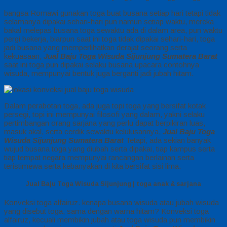
bangsa Romawi gunakan toga buat busana setiap hari tetapi tidak
selamanya dipakai sehari-hari pun namun setiap waktu, mereka
bakal melepas busana toga sewaktu ada di dalam area, pun waktu
pergi bekerja, biarpun saat ini toga tidak dipakai sehari-hari, toga
jadi busana yang memperlihatkan derajat seorang serta
kekuasaan,
Jual Baju Toga Wisuda Sijunjung Sumatera Barat
saat ini toga pun dipakai selaku busana upacara contohnya
wisuda, mempunyai bentuk juga berganti jadi jubah hitam.
Dalam perabotan toga, ada juga topi toga yang bersifat kotak
persegi, topi ini mempunyai filosofi yang dalam, yakni selaku
pertimbangan orang sarjana yang perlu dapat berpikiran luas,
masuk akal, serta cerdik sewaktu kelulusannya,
Jual Baju Toga
Wisuda Sijunjung Sumatera Barat
Tetapi, ada sekian banyak
wujud busana toga yang diubah serta dipakai, tiap kampus serta
tiap tempat negara mempunyai rancangan berlainan serta
teristimewa serta kebanyakan di kita bersifat sisi lima.
Jual Baju Toga Wisuda Sijunjung | toga anak & sarjana
Konveksi toga alfairuz. kenapa busana wisuda atau jubah wisuda
yang disebut toga, sama dengan warna hitam? Konveksi toga
alfairuz, kecuali membikin jubah atau toga wisuda pun membikin