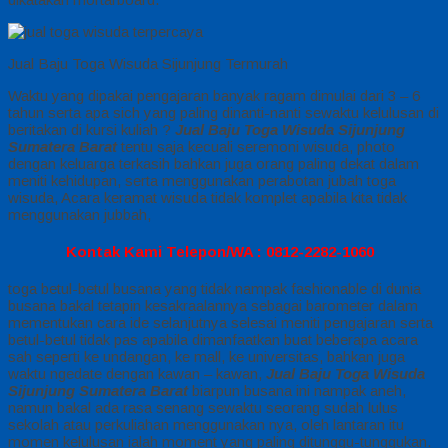
Jual Baju Toga Wisuda Sijunjung Termurah
Waktu yang dipakai pengajaran banyak ragam dimulai dari 3 – 6
tahun serta apa sich yang paling dinanti-nanti sewaktu kelulusan di
beritakan di kursi kuliah ?
Jual Baju Toga Wisuda Sijunjung
Sumatera Barat
tentu saja kecuali seremoni wisuda, photo
dengan keluarga terkasih bahkan juga orang paling dekat dalam
meniti kehidupan, serta menggunakan perabotan jubah toga
wisuda, Acara keramat wisuda tidak komplet apabila kita tidak
menggunakan jubbah,
Kontak Kami Telepon/WA : 0812-2282-1060
toga betul-betul busana yang tidak nampak fashionable di dunia
busana bakal tetapin kesakraalannya sebagai barometer dalam
mementukan cara ide selanjutnya selesai meniti pengajaran serta
betul-betul tidak pas apabila dimanfaatkan buat beberapa acara
sah seperti ke undangan, ke mall, ke universitas, bahkan juga
waktu ngedate dengan kawan – kawan,
Jual Baju Toga Wisuda
Sijunjung Sumatera Barat
biarpun busana ini nampak aneh,
namun bakal ada rasa senang sewaktu seorang sudah lulus
sekolah atau perkuliahan menggunakan nya, oleh lantaran itu
momen kelulusan ialah moment yang paling ditunggu-tunggukan.